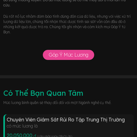
cứu.
Dù rất nổ lực nhằm đảm bảo tính đúng đắn của dữ liệu, nhưng với việc xử trí
lượng dữ liệu lớn, chúng tôi nhận thức được tính sai sót vẫn còn đâu đó ở
những kết quả được trả ra. Chúng tôi ghi nhận và cảm kích mọi Góp Ý từ
Bạn.
Góp Ý Mức Lương
Có Thể Bạn Quan Tâm
Mức lương bình quân sẽ thay đổi đối với một Ngành nghề cụ thể.
Chuyên Viên Giám Sát Rủi Ro Tập Trung Thị Trường
có mức lương là
20.050.000
đ
(cập nhật ngày 08-01-26
)