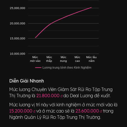
25,000,000
20,000,000
15,000,000
10,000,000
Mức
Mức
Mức
Mức
Mức lâu
mới vào
thấp
trung
cao
năm
Lương trung bình theo Kinh Nghiệm
Diễn Giải Nhanh
Mức lương
Chuyên Viên Giám Sát Rủi Ro Tập Trung
Thị Trường
là
21.800.000
do Deal Lương đề xuất.
đ
Mức lương vị trí này với kinh nghiệm ở mức mới vào là
15.200.000
và ở mức cao sẽ là
23.600.000
trong
đ
đ
Ngành
Quản Lý Rủi Ro Tập Trung Thị Trường
.