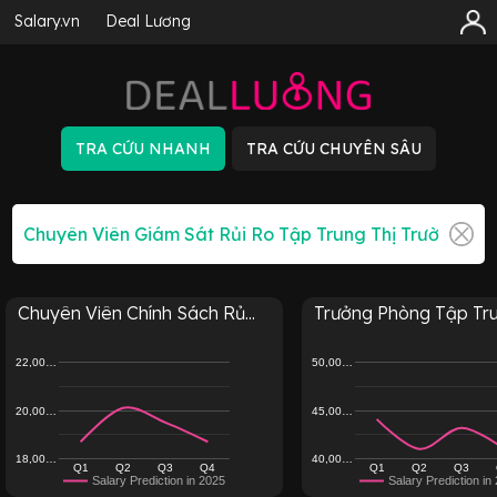
Salary.vn
Deal Lương
Chuyên Viên Chính Sách Rủ...
Trưởng Phòng Tập Tru
22,00…
50,00…
20,00…
45,00…
18,00…
40,00…
Q1
Q2
Q3
Q4
Q1
Q2
Q3
Salary Prediction in 2025
Salary Prediction in