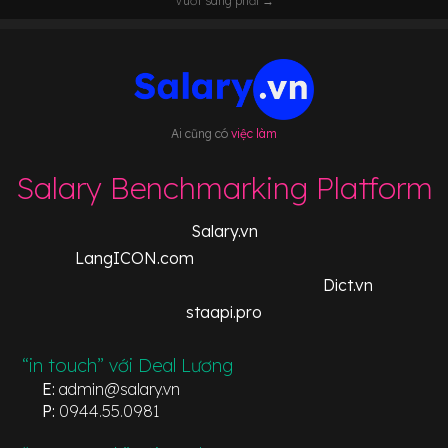
Vuốt sang phải →
Ai cũng có
việc làm
Salary Benchmarking Platform
Salary.vn
LangICON.com
Dict.vn
staapi.pro
“in touch” với Deal Lương
E:
admin@salary.vn
P:
0944.55.0981