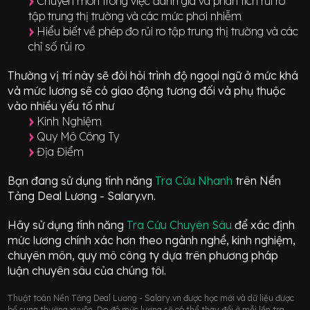
Chuyên môn trong việc đánh giá và phân tích rủi ro
tập trung thị trường và các mức phơi nhiễm
Hiểu biết về phép đo rủi ro tập trung thị trường và các
chỉ số rủi ro
Thường vị trí này sẽ đòi hỏi trình độ ngoại ngữ ở mức
khá
và mức lương sẽ có giao động
tương đối
và phụ thuộc
vào nhiều yếu tố như
Kinh Nghiệm
Quy Mô Công Ty
Địa Điểm
Bạn đang sử dụng tính năng
Tra Cứu Nhanh
trên Nền
Tảng Deal Lương - Salary.vn.
Hãy sử dụng tính năng
Tra Cứu Chuyên Sâu
để xác định
mức lương chính xác hơn theo ngành nghề, kinh nghiệm,
chuyên môn, quy mô công ty dựa trên phương pháp
luận chuyên sâu của chúng tôi.
Thuật toán Nền Tảng Deal Lương - Salary.vn được học mới và dữ liệu được
bổ sung thường xuyên. Do đó mức lương sẽ có thể thay đổi ở mỗi lần tra