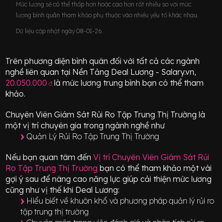
Mức lương sẽ có thể thấp hơn hoặc cao hơn rất nhiều so với mức
lương bình quân tham khảo phụ thuộc vào nhiều yếu tố khác nhau.
Dữ liệu cập nhật ngày 08-01-26.
Trên phương diện bình quân đối với tất cả các ngành
nghề liên quan tại Nền Tảng Deal Lương - Salary.vn,
20.050.000
là mức lương trung bình bạn có thể tham
đ
khảo.
Chuyên Viên Giám Sát Rủi Ro Tập Trung Thị Trường
là
một vị trí
chuyên gia
trong ngành nghề như
Quản Lý Rủi Ro Tập Trung Thị Trường
Nếu bạn quan tâm đến
Vị trí
Chuyên Viên Giám Sát Rủi
Ro Tập Trung Thị Trường
bạn có thể tham khảo một vài
gợi ý sau để nâng cao năng lực giúp cải thiện mức lương
cũng như vị thế khi Deal Lương:
Hiểu biết về khuôn khổ và phương pháp quản lý rủi ro
tập trung thị trường