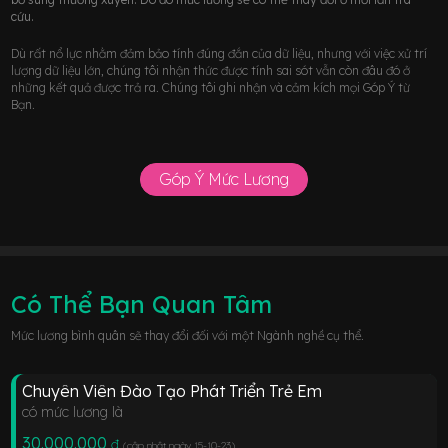
cứu.
Dù rất nổ lực nhằm đảm bảo tính đúng đắn của dữ liệu, nhưng với việc xử trí
lượng dữ liệu lớn, chúng tôi nhận thức được tính sai sót vẫn còn đâu đó ở
những kết quả được trả ra. Chúng tôi ghi nhận và cảm kích mọi Góp Ý từ
Bạn.
Góp Ý Mức Lương
Có Thể Bạn Quan Tâm
Mức lương bình quân sẽ thay đổi đối với một Ngành nghề cụ thể.
Chuyên Viên Đào Tạo Phát Triển Trẻ Em
có mức lương là
30.000.000
đ
(cập nhật ngày 15-10-23
)