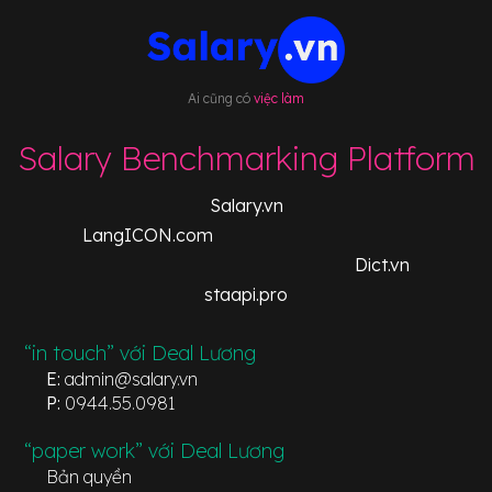
Ai cũng có
việc làm
Salary Benchmarking Platform
Salary.vn
LangICON.com
Dict.vn
staapi.pro
“in touch” với Deal Lương
E:
admin@salary.vn
P:
0944.55.0981
“paper work” với Deal Lương
Bản quyền