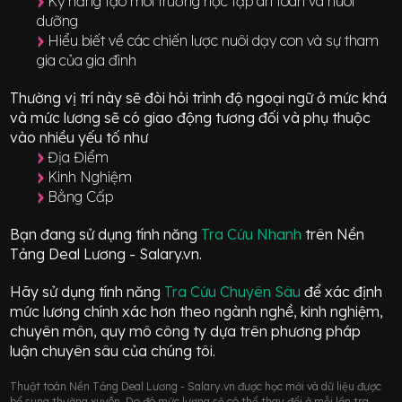
Kỹ năng tạo môi trường học tập an toàn và nuôi
dưỡng
Hiểu biết về các chiến lược nuôi dạy con và sự tham
gia của gia đình
Thường vị trí này sẽ đòi hỏi trình độ ngoại ngữ ở mức
khá
và mức lương sẽ có giao động
tương đối
và phụ thuộc
vào nhiều yếu tố như
Địa Điểm
Kinh Nghiệm
Bằng Cấp
Bạn đang sử dụng tính năng
Tra Cứu Nhanh
trên Nền
Tảng Deal Lương - Salary.vn.
Hãy sử dụng tính năng
Tra Cứu Chuyên Sâu
để xác định
mức lương chính xác hơn theo ngành nghề, kinh nghiệm,
chuyên môn, quy mô công ty dựa trên phương pháp
luận chuyên sâu của chúng tôi.
Thuật toán Nền Tảng Deal Lương - Salary.vn được học mới và dữ liệu được
bổ sung thường xuyên. Do đó mức lương sẽ có thể thay đổi ở mỗi lần tra