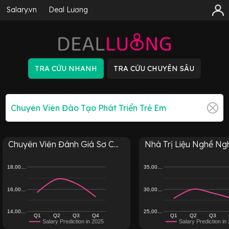
Salary.vn
Deal Lương
Chuyên Viên Đánh Giá Sơ C...
Nhà Trị Liệu Nghề Nghi
18,00…
35,00…
16,00…
30,00…
14,00…
25,00…
Q1
Q2
Q3
Q4
Q1
Q2
Q3
Salary Prediction in 2025
Salary Prediction in