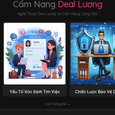
Cẩm Nang
Deal Lương
Nghệ Thuật Deal Lương Và Cẩm Nang Công Việc
Yếu Tố Xác Định Tìm Việc
Chiến Lược Bảo Vệ 
Vuốt sang phải →