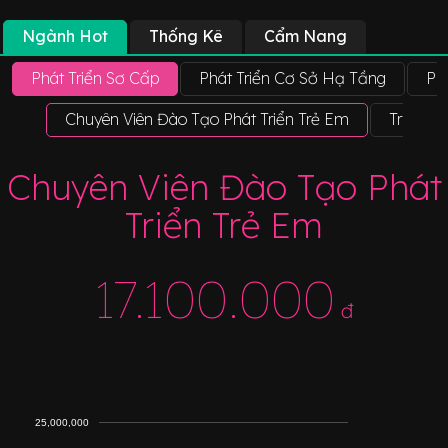
Ngành Hot
Thống Kê
Cẩm Nang
Phát Triển Sơ Cấp
Phát Triển Cơ Sở Hạ Tầng
Ph
Chuyên Viên Đào Tạo Phát Triển Trẻ Em
Trưởng 
Chuyên Viên Đào Tạo Phát
Triển Trẻ Em
17.100.000
đ
25,000,000