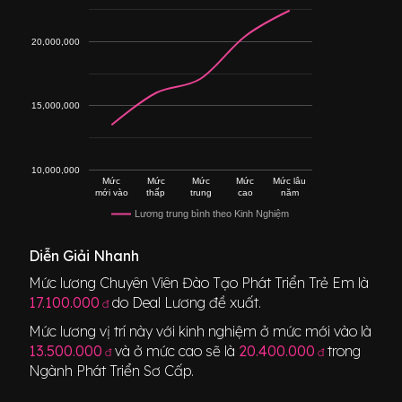
20,000,000
15,000,000
10,000,000
Mức
Mức
Mức
Mức
Mức lâu
mới vào
thấp
trung
cao
năm
Lương trung bình theo Kinh Nghiệm
Diễn Giải Nhanh
Mức lương
Chuyên Viên Đào Tạo Phát Triển Trẻ Em
là
17.100.000
do Deal Lương đề xuất.
đ
Mức lương vị trí này với kinh nghiệm ở mức mới vào là
13.500.000
và ở mức cao sẽ là
20.400.000
trong
đ
đ
Ngành
Phát Triển Sơ Cấp
.