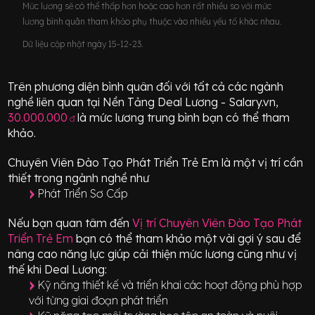
Mức lương sẽ có thể thấp hơn hoặc cao hơn rất nhiều so với mức
lương bình quân tham khảo phụ thuộc vào nhiều yếu tố khác nhau.
Dữ liệu cập nhật ngày 15-12-23.
Trên phương diện bình quân đối với tất cả các ngành
nghề liên quan tại Nền Tảng Deal Lương - Salary.vn,
30.000.000
là mức lương trung bình bạn có thể tham
đ
khảo.
Chuyên Viên Đào Tạo Phát Triển Trẻ Em
là một vị trí
cần
thiết
trong ngành nghề như
Phát Triển Sơ Cấp
Nếu bạn quan tâm đến
Vị trí
Chuyên Viên Đào Tạo Phát
Triển Trẻ Em
bạn có thể tham khảo một vài gợi ý sau để
nâng cao năng lực giúp cải thiện mức lương cũng như vị
thế khi Deal Lương:
Kỹ năng thiết kế và triển khai các hoạt động phù hợp
với từng giai đoạn phát triển