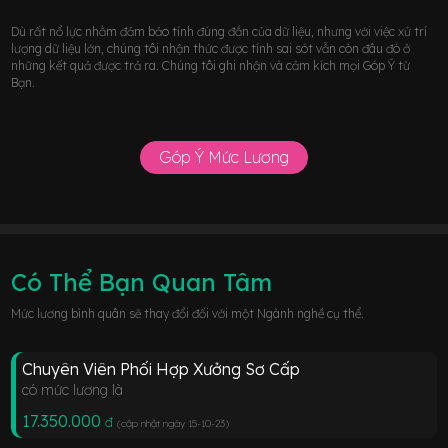
Dù rất nổ lực nhằm đảm bảo tính đúng đắn của dữ liệu, nhưng với việc xử trí
lượng dữ liệu lớn, chúng tôi nhận thức được tính sai sót vẫn còn đâu đó ở
những kết quả được trả ra. Chúng tôi ghi nhận và cảm kích mọi Góp Ý từ
Bạn.
Góp Ý Mức Lương
Có Thể Bạn Quan Tâm
Mức lương bình quân sẽ thay đổi đối với một Ngành nghề cụ thể.
Chuyên Viên Phối Hợp Xưởng Sơ Cấp
có mức lương là
17.350.000
đ
(cập nhật ngày 15-10-23
)