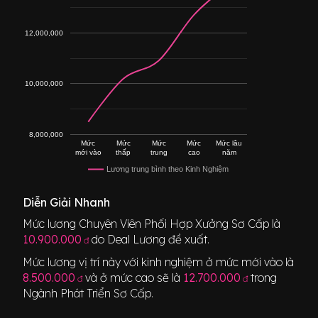
12,000,000
10,000,000
8,000,000
Mức
Mức
Mức
Mức
Mức lâu
mới vào
thấp
trung
cao
năm
Lương trung bình theo Kinh Nghiệm
Diễn Giải Nhanh
Mức lương
Chuyên Viên Phối Hợp Xưởng Sơ Cấp
là
10.900.000
do Deal Lương đề xuất.
đ
Mức lương vị trí này với kinh nghiệm ở mức mới vào là
8.500.000
và ở mức cao sẽ là
12.700.000
trong
đ
đ
Ngành
Phát Triển Sơ Cấp
.