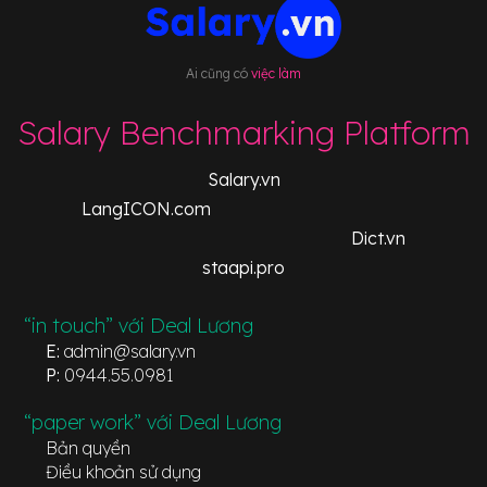
Ai cũng có
việc làm
Salary Benchmarking Platform
Salary.vn
LangICON.com
Dict.vn
staapi.pro
“in touch” với Deal Lương
E:
admin@salary.vn
P:
0944.55.0981
“paper work” với Deal Lương
Bản quyền
Điều khoản sử dụng