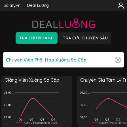
Salary.vn
Deal Lương
Giảng Viên Xưởng Sơ Cấp
Chuyên Gia Tâm Lý T
23,00…
60,00…
22,00…
55,00…
21,00…
50,00…
Q1
Q2
Q3
Q4
Q1
Q2
Q3
Salary Prediction in 2025
Salary Prediction in