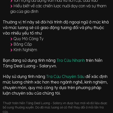
Tôn trọng đa dạng văn hóa và tích cực đưa vào
Hiểu biết về các chiến lược nuôi dạy con và sự tham
gia của gia đình
Thường vị trí này sẽ đòi hỏi trình độ ngoại ngữ ở mức
khá
và mức lương sẽ có giao động
tương đối
và phụ thuộc
vào nhiều yếu tố như
Quy Mô Công Ty
Bằng Cấp
Kinh Nghiệm
Bạn đang sử dụng tính năng
Tra Cứu Nhanh
trên Nền
Tảng Deal Lương - Salary.vn.
Hãy sử dụng tính năng
Tra Cứu Chuyên Sâu
để xác định
mức lương chính xác hơn theo ngành nghề, kinh nghiệm,
chuyên môn, quy mô công ty dựa trên phương pháp
luận chuyên sâu của chúng tôi.
Thuật toán Nền Tảng Deal Lương - Salary.vn được học mới và dữ liệu được
bổ sung thường xuyên. Do đó mức lương sẽ có thể thay đổi ở mỗi lần tra
cứu.