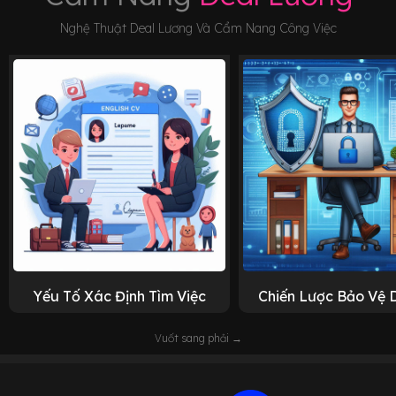
Nghệ Thuật Deal Lương Và Cẩm Nang Công Việc
Yếu Tố Xác Định Tìm Việc
Chiến Lược Bảo Vệ 
Vuốt sang phải →