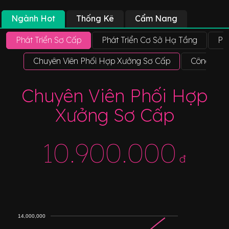
Ngành Hot
Thống Kê
Cẩm Nang
Phát Triển Sơ Cấp
Phát Triển Cơ Sở Hạ Tầng
Ph
Chuyên Viên Phối Hợp Xưởng Sơ Cấp
Công Nhân
Chuyên Viên Phối Hợp
Xưởng Sơ Cấp
10.900.000
đ
14,000,000