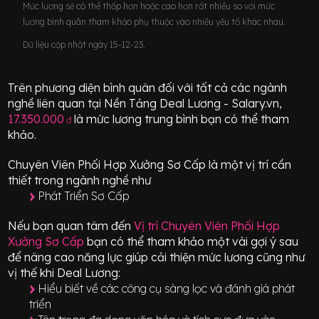
Mức lương sẽ có thể thấp hơn hoặc cao hơn rất nhiều so với mức
lương bình quân tham khảo phụ thuộc vào nhiều yếu tố khác nhau.
Dữ liệu cập nhật ngày 15-12-23.
Trên phương diện bình quân đối với tất cả các ngành
nghề liên quan tại Nền Tảng Deal Lương - Salary.vn,
17.350.000
là mức lương trung bình bạn có thể tham
đ
khảo.
Chuyên Viên Phối Hợp Xưởng Sơ Cấp
là một vị trí
cần
thiết
trong ngành nghề như
Phát Triển Sơ Cấp
Nếu bạn quan tâm đến
Vị trí
Chuyên Viên Phối Hợp
Xưởng Sơ Cấp
bạn có thể tham khảo một vài gợi ý sau
để nâng cao năng lực giúp cải thiện mức lương cũng như
vị thế khi Deal Lương:
Hiểu biết về các công cụ sàng lọc và đánh giá phát
triển