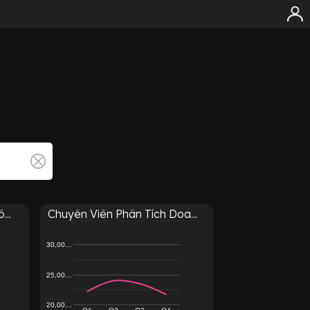
...
Chuyên Viên Phân Tích Doa...
30,00…
25,00…
20,00…
Q1
Q2
Q3
Q4