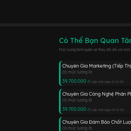
Có Thể Bạn Quan T
Mức lương bình quân sẽ thay đổi đối với một
Chuyên Gia Marketing (Tiếp Th
có mức lương là
39.700.000
đ
(cập nhật ngày 15-10-23
)
Chuyên Gia Công Nghệ Phân P
có mức lương là
39.700.000
đ
(cập nhật ngày 03-12-23
)
Chuyên Gia Đảm Bảo Chất Lượ
có mức lương là