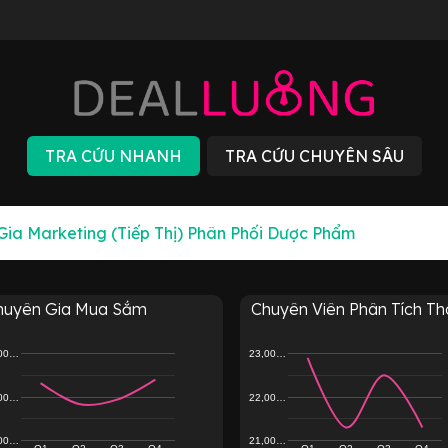
huyên Gia Mua Sắm
Chuyên Viên Phân Tích Thô
,00…
23,00…
,00…
22,00…
,00…
21,00…
Q1
Q2
Q3
Q4
Q1
Q2
Q3
Q4