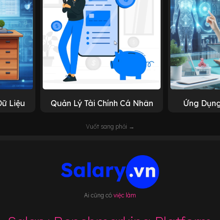
Dữ Liệu
Quản Lý Tài Chính Cá Nhân
Ứng Dụng
Vuốt sang phải →
Ai cũng có
việc làm