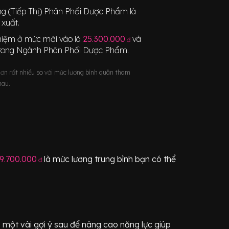
ng (Tiếp Thị) Phân Phối Dược Phẩm
là
xuất.
nghiệm ở mức mới vào là
25.300.000
và
đ
rong Ngành
Phân Phối Dược Phẩm
.
hơn rất nhiều so với mức lương bình quân tham
hau.
9.700.000
là mức lương trung bình bạn có thể
đ
một vài gợi ý sau để nâng cao năng lực giúp