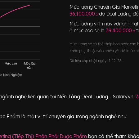
Mức lương
Chuyên Gia Marketi
36.100.000
do Deal Lương đề 
đ
Mức lương vị trí này với kinh 
ở mức cao sẽ là
39.400.000
t
đ
Mức lương sẽ có thể thấp hơn hoặc cao 
khảo phụ thuộc vào nhiều yếu tố khác n
Dữ liệu cập nhật ngày 11-12-23.
Mức cao
Mức lâu
năm
eo Kinh Nghiệm
 ngành nghề liên quan tại Nền Tảng Deal Lương - Salary.vn,
3
Dược Phẩm
là một vị trí
chuyên gia
trong ngành nghề như
ting (Tiếp Thị) Phân Phối Dược Phẩm
bạn có thể tham khảo 