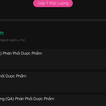
Góp Ý Mức Lương
âm
 Ngành nghề cụ thể.
ị) Phân Phối Dược Phẩm
hối Dược Phẩm
ng (QA) Phân Phối Dược Phẩm