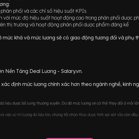
ương:
phân phối và các chỉ số hiệu suất KPIs
ận với mức độ hiệu suất hoạt động cao trong phân phối dược 
 trên thị trường và hoạt động phân phối dược phẩm đáng kể
ữ ở mức
khá
và mức lương sẽ có giao động
tương đối
và phụ t
ên Nền Tảng Deal Lương - Salary.vn.
 xác định mức lương chính xác hơn theo ngành nghề, kinh n
ữ liệu được bổ sung thường xuyên. Do đó mức lương sẽ có thể thay đổi ở mỗi lần
i việc xử trí lượng dữ liệu lớn, chúng tôi nhận thức được tính sai sót vẫn còn đâ