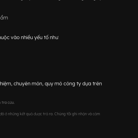
phẩm
huộc vào nhiều yếu tố như
ghiệm, chuyên môn, quy mô công ty dựa trên
 tra cứu.
u đó ở những kết quả được trả ra. Chúng tôi ghi nhận và cảm