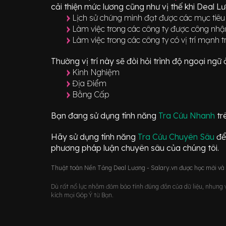
cải thiện mức lương cũng như vị thế khi Deal L
Lịch sử chứng minh đạt được các mục tiêu 
Làm việc trong các công ty được công nh
Làm việc trong các công ty có vị trí mạnh
Thường vị trí này sẽ đòi hỏi trình độ ngoại ng
Kinh Nghiệm
Địa Điểm
Bằng Cấp
Bạn đang sử dụng tính năng
Tra Cứu Nhanh
tr
Hãy sử dụng tính năng
Tra Cứu Chuyên Sâu
để
phương pháp luận chuyên sâu của chúng tôi.
Thuật toán Nền Tảng Deal Lương - Salary.vn được học mới và d
Dù rất nổ lực nhằm đảm bảo tính đúng đắn của dữ liệu, nhưng vớ
kích mọi Góp Ý từ Bạn.