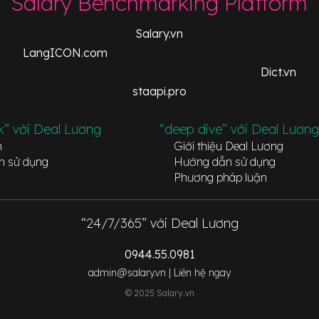
Salary Benchmarking Platform
Salary.vn
LangICON.com
Dict.vn
staapi.pro
k” với Deal Lương
“deep dive” với Deal Lương
n
Giới thiệu Deal Lương
n sử dụng
Hướng dẫn sử dụng
Phương pháp luận
“24/7/365” với Deal Lương
0944.55.0981
admin@salary.vn |
Liên hệ ngay
© 2025 Salary.vn