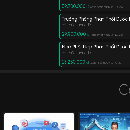
39.700.000
đ
(cập nhật ngày 15-10-23
)
Trưởng Phòng Phân Phối Dược
có mức lương là
29.900.000
đ
(cập nhật ngày 15-10-23
)
Nhà Phối Hợp Phân Phối Dược
có mức lương là
13.250.000
đ
(cập nhật ngày 15-10-23
)
C