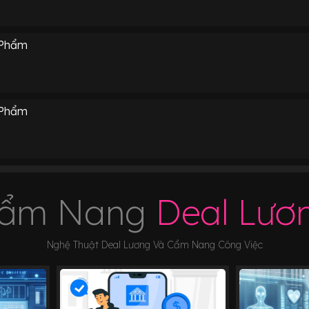
 Phẩm
 Phẩm
ẩm Nang
Deal Lươ
Nghệ Thuật Deal Lương Và Cẩm Nang Công Việc