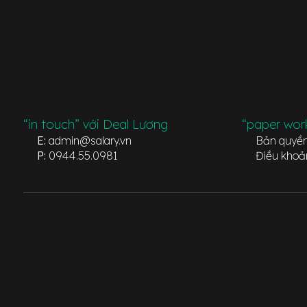
“in touch” với Deal Lương
“paper wor
E:
admin@salary.vn
Bản quyề
P:
0944.55.0981
Điều khoả