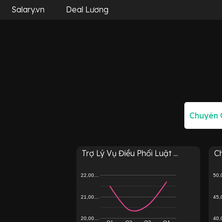
Salary.vn
Deal Lương
Trợ Lý Vụ Điều Phối Luật ...
C
22,00…
50
21,00…
45
20,00…
40
Q1
Q2
Q3
Q4