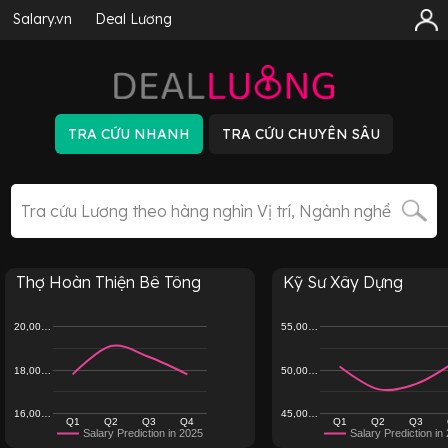
Salary.vn
Deal Lương
Thợ Hoàn Thiện Bê Tông
Kỹ Sư Xây Dựng
20,00…
55,00…
18,00…
50,00…
16,00…
45,00…
Q1
Q2
Q3
Q4
Q1
Q2
Q3
Salary Prediction in 2025
Salary Prediction in