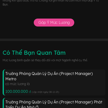
những kết quả được trả ra. Chúng tôi ghi nhận và cảm kích mọi Góp Ý từ
Bạn.
Góp Ý Mức Lương
Có Thể Bạn Quan Tâm
Mức lương bình quân sẽ thay đổi đối với một Ngành nghề cụ thể.
Trưởng Phòng Quản Lý Dự Án (Project Manager)
Metro
có mức lương là
100.000.000
đ
(cập nhật ngày 08-12-23
)
Trưởng Phòng Quản Lý Dự Án (Project Manager) Phát
Triển Dự Án Nhà Ở