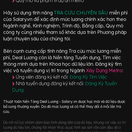
Quy mô và phạm vi dự án metro
Hãy sử dụng tính năng
TRA CỨU CHUYÊN SÂU
miễn phí
của Salary.vn để xác định mức lương chính xác hơn theo
Ngành nghề, Kinh nghiệm, Trình độ, Bằng cấp, Quy mô
công ty cùng nhiều tham số khác dựa trên Phương pháp
luận chuyên sâu của chúng tôi.
Bên cạnh cung cấp tính năng Tra cứu mức lương miễn
phí, Deal Lương còn là Nền tảng Tuyển dụng, Tìm việc
thông minh dựa trên Khoa học dữ liệu lớn.
Đăng ký tìm
việc và tuyển dụng vị trí
trong Ngành
Xây Dựng Metro
:
Ứng viên đăng ký kết nối:
Đăng Ký Tìm Việc
Nhà tuyển dụng đăng ký kết nối:
Đăng Ký Tuyển
Dụng
Thuật toán Nền Tảng Deal Lương - Salary.vn được học mới và dữ liệu được
bổ sung thường xuyên. Do đó mức lương sẽ có thể thay đổi ở mỗi lần tra
cứu.
Dù rất nổ lực nhằm đảm bảo tính đúng đắn của dữ liệu, nhưng với việc xử trí
lượng dữ liệu lớn, chúng tôi nhận thức được tính sai sót vẫn còn đâu đó ở