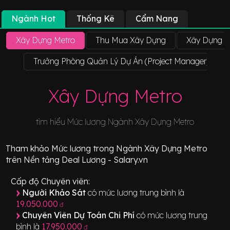
Ngành Hot
Thống Kê
Cẩm Nang
Xây Dựng Metro
Thu Mua Xây Dựng
Xây Dựng 
Trưởng Phòng Quản Lý Dự Án (Project Manager) Metr
Xây Dựng Metro
tìm hiểu Mức lương Ngành
Xây Dựng Metro
Tham khảo
Mức lương
trong Ngành
Xây Dựng Metro
trên Nền tảng Deal Lương - Salary.vn
Cấp độ Chuyên viên:
Người Khảo Sát
có mức lương trung bình là
19.050.000
đ
Chuyên Viên Dự Toán Chi Phí
có mức lương trung
bình là
17.950.000
đ