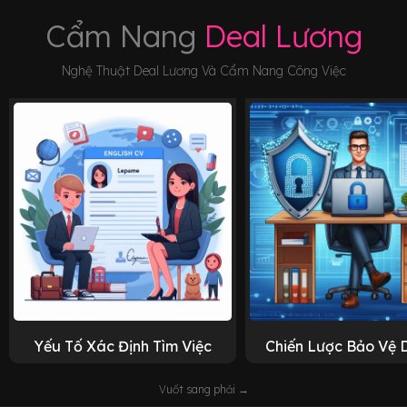
Cẩm Nang
Deal Lương
Nghệ Thuật Deal Lương Và Cẩm Nang Công Việc
Yếu Tố Xác Định Tìm Việc
Chiến Lược Bảo Vệ 
Vuốt sang phải →