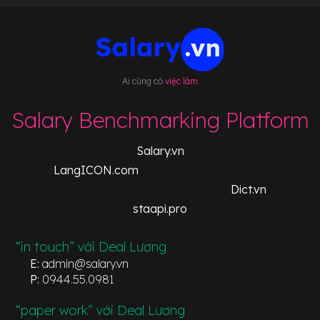
Ai cũng có
việc làm
Salary Benchmarking Platform
Salary.vn
LangICON.com
Dict.vn
staapi.pro
“in touch” với Deal Lương
E:
admin@salary.vn
P:
0944.55.0981
“paper work” với Deal Lương