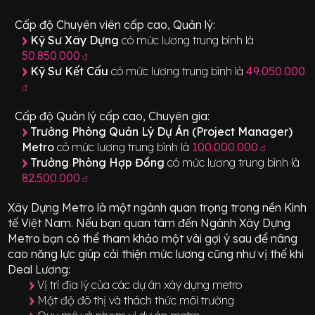
Cấp độ Chuyên viên cấp cao, Quản lý:
Kỹ Sư Xây Dựng
có mức lương trung bình là
50.850.000
đ
Kỹ Sư Kết Cấu
có mức lương trung bình là
49.050.000
đ
Cấp độ Quản lý cấp cao, Chuyên gia:
Trưởng Phòng Quản Lý Dự Án (Project Manager)
Metro
có mức lương trung bình là
100.000.000
đ
Trưởng Phòng Hợp Đồng
có mức lương trung bình là
82.500.000
đ
Xây Dựng Metro
là một ngành quan trọng trong nền Kinh
tế Việt Nam. Nếu bạn quan tâm đến Ngành
Xây Dựng
Metro
bạn có thể tham khảo một vài gợi ý sau để nâng
cao năng lực giúp cải thiện mức lương cũng như vị thế khi
Deal Lương:
Vị trí địa lý của các dự án xây dựng metro
Mật độ đô thị và thách thức môi trường