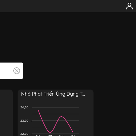
Nhà Phát Triển Ứng Dụng T...
24,00…
23,00…
22,00…
Q1
Q2
Q3
Q4