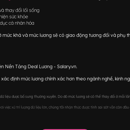
à thay đổi lối sống
thiện sức khỏe
 dục cá nhân hóa
ữ ở mức
khá
và mức lương sẽ có giao động
tương đối
và phụ t
ên Nền Tảng Deal Lương - Salary.vn.
 xác định mức lương chính xác hơn theo ngành nghề, kinh n
ữ liệu được bổ sung thường xuyên. Do đó mức lương sẽ có thể thay đổi ở mỗi lần
i việc xử trí lượng dữ liệu lớn, chúng tôi nhận thức được tính sai sót vẫn còn đâ