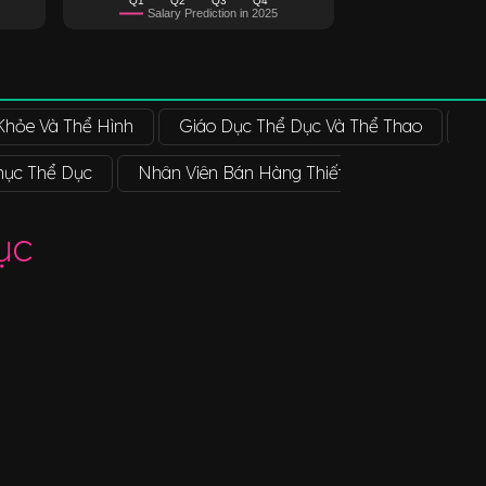
Salary Prediction in 2025
Khỏe Và Thể Hình
Giáo Dục Thể Dục Và Thể Thao
Gi
hục Thể Dục
Nhân Viên Bán Hàng Thiết Bị Thể Thao
ục