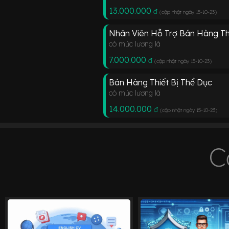
13.000.000
đ
(cập nhật ngày 15-10-23
)
Nhân Viên Hỗ Trợ Bán Hàng Thi
có mức lương là
7.000.000
đ
(cập nhật ngày 15-10-23
)
Bán Hàng Thiết Bị Thể Dục
có mức lương là
14.000.000
đ
(cập nhật ngày 15-10-23
)
C