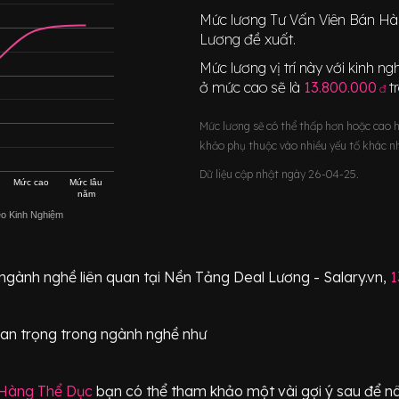
Mức lương
Tư Vấn Viên Bán H
Lương đề xuất.
Mức lương vị trí này với kinh 
ở mức cao sẽ là
13.800.000
t
đ
Mức lương sẽ có thể thấp hơn hoặc cao 
khảo phụ thuộc vào nhiều yếu tố khác n
Dữ liệu cập nhật ngày 26-04-25.
Mức cao
Mức lâu
năm
eo Kinh Nghiệm
 ngành nghề liên quan tại Nền Tảng Deal Lương - Salary.vn,
1
an trọng
trong ngành nghề như
 Hàng Thể Dục
bạn có thể tham khảo một vài gợi ý sau để nâ