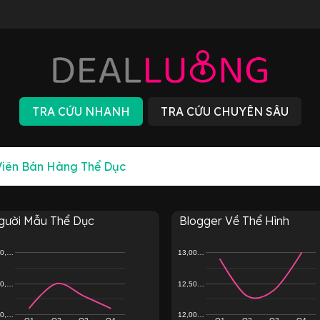
gười Mẫu Thể Dục
Blogger Về Thể Hình
00,…
13,00…
00,…
12,50…
00,…
12,00…
Q1
Q2
Q3
Q4
Q1
Q2
Q3
Q4