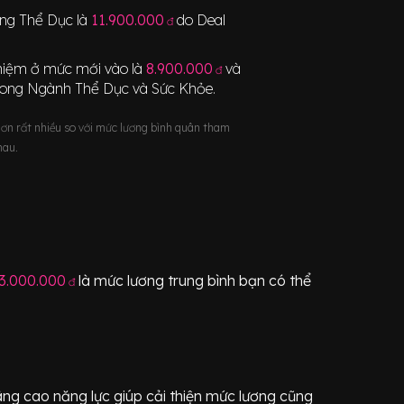
àng Thể Dục
là
11.900.000
do Deal
đ
nghiệm ở mức mới vào là
8.900.000
và
đ
rong Ngành
Thể Dục và Sức Khỏe
.
hơn rất nhiều so với mức lương bình quân tham
hau.
3.000.000
là mức lương trung bình bạn có thể
đ
ng cao năng lực giúp cải thiện mức lương cũng