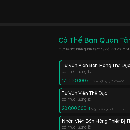
Có Thể Bạn Quan T
Mức lương bình quân sẽ thay đổi đối với một
Tư Vấn Viên Bán Hàng Thể Dụ
có mức lương là
13.000.000
đ
(cập nhật ngày 26-04-25
)
Tư Vấn Viên Thể Dục
có mức lương là
20.000.000
đ
(cập nhật ngày 15-10-23
)
Nhân Viên Bán Hàng Thiết Bị T
có mức lương là