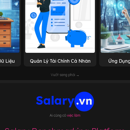
Dữ Liệu
Quản Lý Tài Chính Cá Nhân
Ứng Dụng
Vuốt sang phải →
Ai cũng có
việc làm