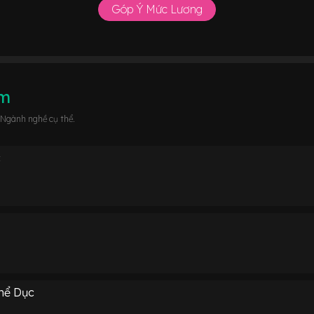
Góp Ý Mức Lương
âm
 Ngành nghề cụ thể.
c
hể Dục