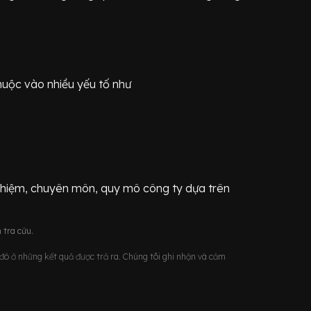
huộc vào nhiều yếu tố như
ghiệm, chuyên môn, quy mô công ty dựa trên
 tra cứu.
u đó ở những kết quả được trả ra. Chúng tôi ghi nhận và cảm