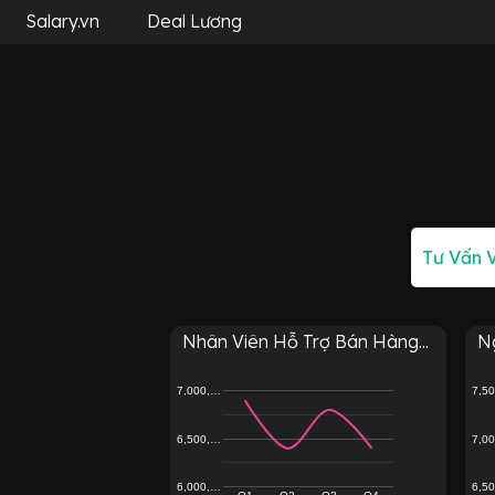
Salary.vn
Deal Lương
Nhân Viên Hỗ Trợ Bán Hàng...
N
7,000,…
7,5
6,500,…
7,0
6,000,…
6,5
Q1
Q2
Q3
Q4