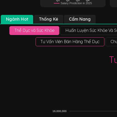
Salary Prediction in 2025
Ngành Hot
Thống Kê
Cẩm Nang
Thể Dục và Sức Khỏe
Huấn Luyện Sức Khỏe Và S
Tư Vấn Viên Bán Hàng Thể Dục
Chu
T
16,000,000