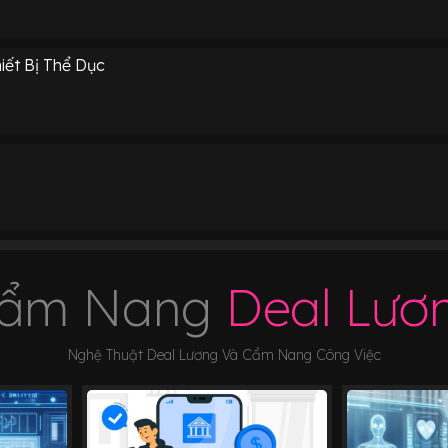
ết Bị Thể Dục
ẩm Nang
Deal Lươ
Nghệ Thuật Deal Lương Và Cẩm Nang Công Việc