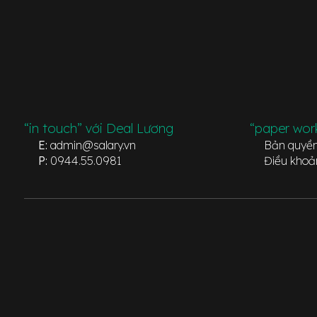
“in touch” với Deal Lương
“paper wor
E:
admin@salary.vn
Bản quyề
P:
0944.55.0981
Điều khoả