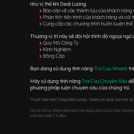
như vị thế khi Deal Lương:
Báo cáo về các thành tựu của khách hàng v
Phân tích tiến trình của khách hàng và cải 
Cung cấp các chương trình huấn luyện thể
Thường vị trí này sẽ đòi hỏi trình độ ngoại ng
Quy Mô Công Ty
Kinh Nghiệm
Bằng Cấp
Bạn đang sử dụng tính năng
Tra Cứu Nhanh
tr
Hãy sử dụng tính năng
Tra Cứu Chuyên Sâu
để
phương pháp luận chuyên sâu của chúng tôi.
Thuật toán Nền Tảng Deal Lương - Salary.vn được học mới và d
Dù rất nổ lực nhằm đảm bảo tính đúng đắn của dữ liệu, nhưng vớ
kích mọi Góp Ý từ Bạn.