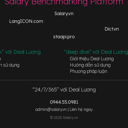
Salary Benchmarking Platform
Salary.vn
LangICON.com
Dict.vn
staapi.pro
k” với Deal Lương
“deep dive” với Deal Lương
n
Giới thiệu Deal Lương
n sử dụng
Hướng dẫn sử dụng
Phương pháp luận
“24/7/365” với Deal Lương
0944.55.0981
admin@salary.vn |
Liên hệ ngay
© 2025 Salary.vn