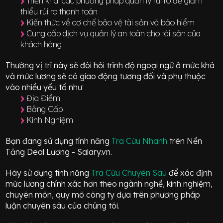
Triển khai các phương pháp quản lý rủi ro để giảm
thiểu rủi ro thanh toán
Kiến thức về cơ chế bảo vệ tài sản và bảo hiểm
Cung cấp dịch vụ quản lý an toàn cho tài sản của
khách hàng
Thường vị trí này sẽ đòi hỏi trình độ ngoại ngữ ở mức
khá
và mức lương sẽ có giao động
tương đối
và phụ thuộc
vào nhiều yếu tố như
Địa Điểm
Bằng Cấp
Kinh Nghiệm
Bạn đang sử dụng tính năng
Tra Cứu Nhanh
trên Nền
Tảng Deal Lương - Salary.vn.
Hãy sử dụng tính năng
Tra Cứu Chuyên Sâu
để xác định
mức lương chính xác hơn theo ngành nghề, kinh nghiệm,
chuyên môn, quy mô công ty dựa trên phương pháp
luận chuyên sâu của chúng tôi.