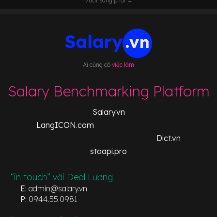
Vuốt sang phải →
Ai cũng có
việc làm
Salary Benchmarking Platform
Salary.vn
LangICON.com
Dict.vn
staapi.pro
“in touch” với Deal Lương
E:
admin@salary.vn
P:
0944.55.0981