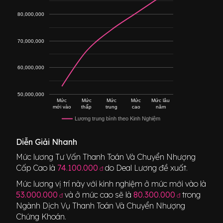
80,000,000
70,000,000
60,000,000
50,000,000
Mức
Mức
Mức
Mức
Mức lâu
mới vào
thấp
trung
cao
năm
Lương trung bình theo Kinh Nghiệm
Diễn Giải Nhanh
Mức lương
Tư Vấn Thanh Toán Và Chuyển Nhượng
Cấp Cao
là
74.100.000
do Deal Lương đề xuất.
đ
Mức lương vị trí này với kinh nghiệm ở mức mới vào là
53.000.000
và ở mức cao sẽ là
80.300.000
trong
đ
đ
Ngành
Dịch Vụ Thanh Toán Và Chuyển Nhượng
Chứng Khoán
.