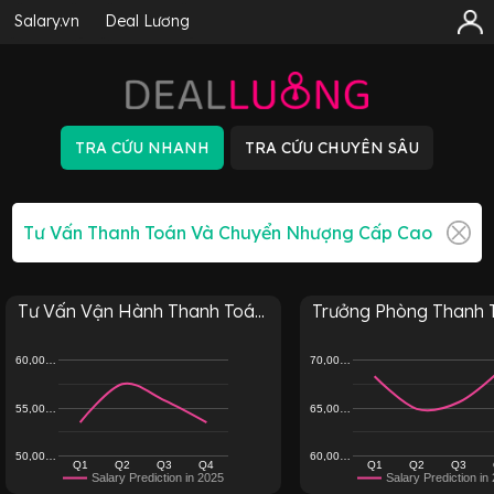
Salary.vn
Deal Lương
Tư Vấn Vận Hành Thanh Toá...
Trưởng Phòng Thanh To
60,00…
70,00…
55,00…
65,00…
50,00…
60,00…
Q1
Q2
Q3
Q4
Q1
Q2
Q3
Salary Prediction in 2025
Salary Prediction in