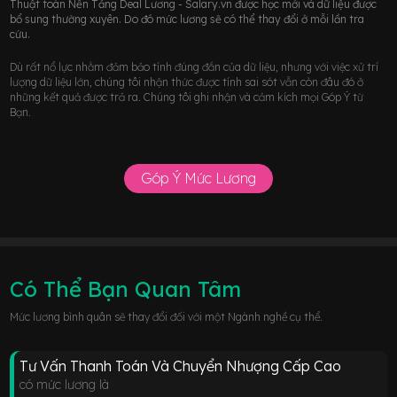
Thuật toán Nền Tảng Deal Lương - Salary.vn được học mới và dữ liệu được
bổ sung thường xuyên. Do đó mức lương sẽ có thể thay đổi ở mỗi lần tra
cứu.
Dù rất nổ lực nhằm đảm bảo tính đúng đắn của dữ liệu, nhưng với việc xử trí
lượng dữ liệu lớn, chúng tôi nhận thức được tính sai sót vẫn còn đâu đó ở
những kết quả được trả ra. Chúng tôi ghi nhận và cảm kích mọi Góp Ý từ
Bạn.
Góp Ý Mức Lương
Có Thể Bạn Quan Tâm
Mức lương bình quân sẽ thay đổi đối với một Ngành nghề cụ thể.
Tư Vấn Thanh Toán Và Chuyển Nhượng Cấp Cao
có mức lương là