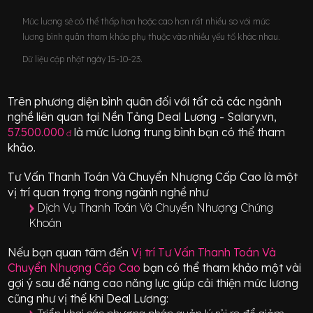
Mức lương sẽ có thể thấp hơn hoặc cao hơn rất nhiều so với mức
lương bình quân tham khảo phụ thuộc vào nhiều yếu tố khác nhau.
Dữ liệu cập nhật ngày 15-10-23.
Trên phương diện bình quân đối với tất cả các ngành
nghề liên quan tại Nền Tảng Deal Lương - Salary.vn,
57.500.000
là mức lương trung bình bạn có thể tham
đ
khảo.
Tư Vấn Thanh Toán Và Chuyển Nhượng Cấp Cao
là một
vị trí
quan trọng
trong ngành nghề như
Dịch Vụ Thanh Toán Và Chuyển Nhượng Chứng
Khoán
Nếu bạn quan tâm đến
Vị trí
Tư Vấn Thanh Toán Và
Chuyển Nhượng Cấp Cao
bạn có thể tham khảo một vài
gợi ý sau để nâng cao năng lực giúp cải thiện mức lương
cũng như vị thế khi Deal Lương: