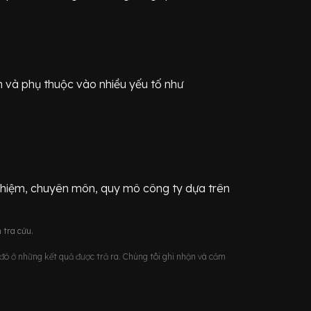
n
và phụ thuộc vào nhiều yếu tố như
ghiệm, chuyên môn, quy mô công ty dựa trên
 tra cứu.
u đó ở những kết quả được trả ra. Chúng tôi ghi nhận và cảm