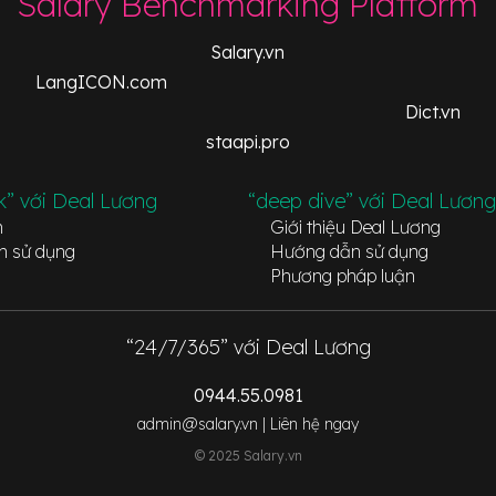
Salary Benchmarking Platform
Salary.vn
LangICON.com
Dict.vn
staapi.pro
k” với Deal Lương
“deep dive” với Deal Lương
n
Giới thiệu Deal Lương
n sử dụng
Hướng dẫn sử dụng
Phương pháp luận
“24/7/365” với Deal Lương
0944.55.0981
admin@salary.vn |
Liên hệ ngay
© 2025 Salary.vn