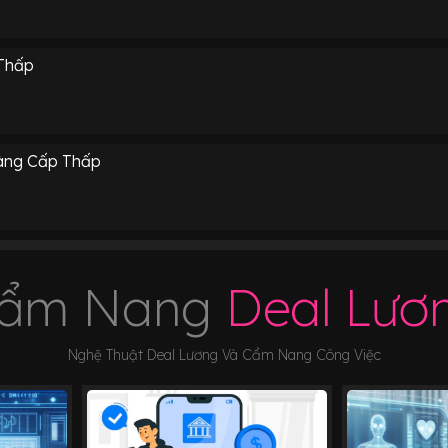
Thấp
àng Cấp Thấp
ẩm Nang
Deal Lươ
Nghệ Thuật Deal Lương Và Cẩm Nang Công Việc