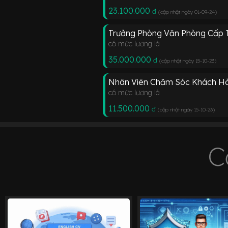
23.100.000
đ
(cập nhật ngày 01-09-24
)
Trưởng Phòng Văn Phòng Cấp 
có mức lương là
35.000.000
đ
(cập nhật ngày 15-10-23
)
Nhân Viên Chăm Sóc Khách H
có mức lương là
11.500.000
đ
(cập nhật ngày 15-10-23
)
C