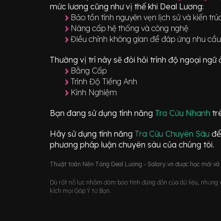
mức lương cũng như vị thế khi Deal Lương:
Bảo tồn tính nguyên vẹn lịch sử và kiến trú
Nâng cấp hệ thống và công nghệ
Điều chỉnh không gian để đáp ứng nhu cầu 
Thường vị trí này sẽ đòi hỏi trình độ ngoại ng
Bằng Cấp
Trình Độ Tiếng Anh
Kinh Nghiệm
Bạn đang sử dụng tính năng
Tra Cứu Nhanh
tr
Hãy sử dụng tính năng
Tra Cứu Chuyên Sâu
để
phương pháp luận chuyên sâu của chúng tôi.
Thuật toán Nền Tảng Deal Lương - Salary.vn được học mới và d
Dù rất nổ lực nhằm đảm bảo tính đúng đắn của dữ liệu, nhưng vớ
kích mọi Góp Ý từ Bạn.