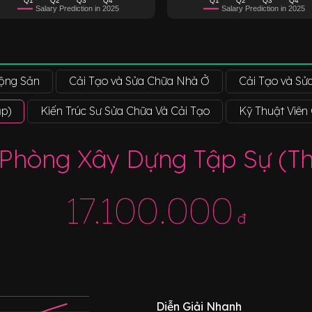
Salary Prediction in 2025
Salary Prediction in 2025
Động Sản
Cải Tạo và Sửa Chữa Nhà Ở
Cải Tạo và Sử
ập)
Kiến Trúc Sư Sửa Chữa Và Cải Tạo
Kỹ Thuật Viên
 Phòng Xây Dựng Tập Sự (Th
17.100.000
đ
Diễn Giải Nhanh