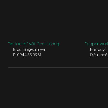
“in touch” với Deal Lương
“paper wor
E:
admin@salary.vn
Bản quyề
P:
0944.55.0981
Điều khoả