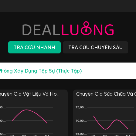
uyên Gia Vật Liệu Và Ho...
Chuyên Gia Sửa Chữa Và C
,00…
75,00…
,00…
70,00…
,00…
65,00…
Q1
Q2
Q3
Q4
Q1
Q2
Q3
Q4