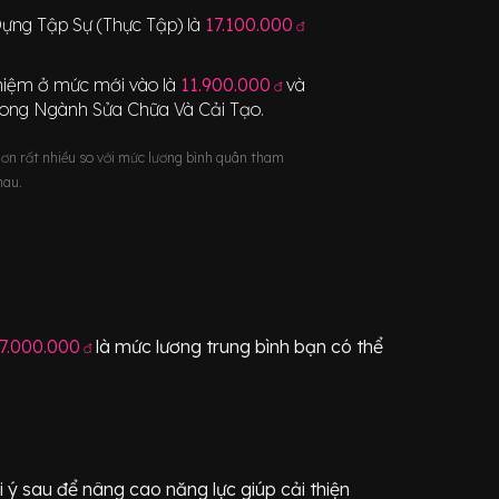
ựng Tập Sự (Thực Tập)
là
17.100.000
đ
nghiệm ở mức mới vào là
11.900.000
và
đ
rong Ngành
Sửa Chữa Và Cải Tạo
.
hơn rất nhiều so với mức lương bình quân tham
hau.
7.000.000
là mức lương trung bình bạn có thể
đ
ý sau để nâng cao năng lực giúp cải thiện