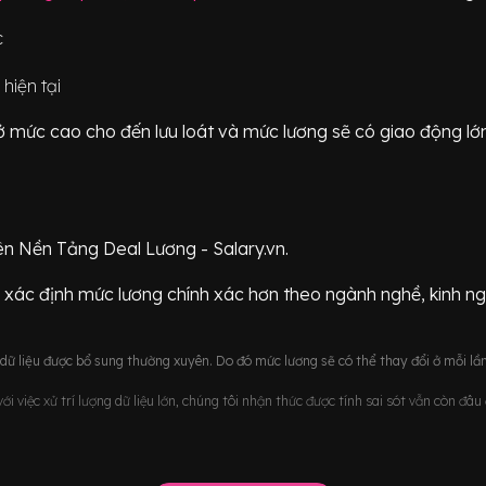
c
hiện tại
ữ ở mức
cao cho đến lưu loát
và mức lương sẽ có giao động
lớ
ên Nền Tảng Deal Lương - Salary.vn.
 xác định mức lương chính xác hơn theo ngành nghề, kinh n
ữ liệu được bổ sung thường xuyên. Do đó mức lương sẽ có thể thay đổi ở mỗi lần
i việc xử trí lượng dữ liệu lớn, chúng tôi nhận thức được tính sai sót vẫn còn đâ