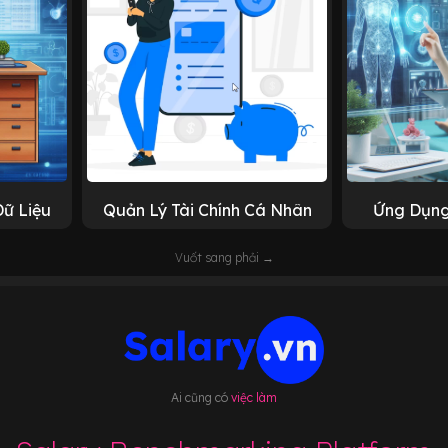
Dữ Liệu
Quản Lý Tài Chính Cá Nhân
Ứng Dụng
Vuốt sang phải →
Ai cũng có
việc làm