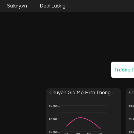
Salary.vn
Deal Lương
Chuyên Gia Mô Hình Thông ...
Ch
50,00…
55
45,00…
50
40,00…
45
Q1
Q2
Q3
Q4