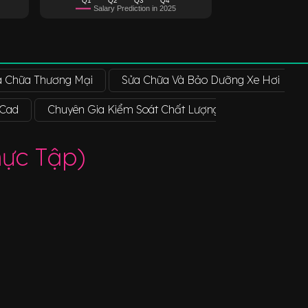
Salary Prediction in 2025
a Chữa Thương Mại
Sửa Chữa Và Bảo Dưỡng Xe Hơi
 Cad
Chuyên Gia Kiểm Soát Chất Lượng
Chuyên Gia
ực Tập)