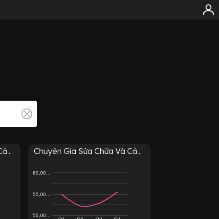
ả...
Chuyên Gia Sửa Chữa Và Cả...
60,00…
55,00…
50,00…
Q1
Q2
Q3
Q4