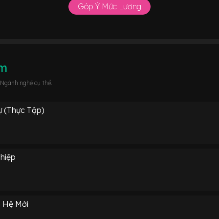
Góp Ý Mức Lương
âm
 Ngành nghề cụ thể.
 (Thực Tập)
hiệp
 Hệ Mới