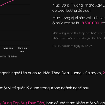
Mức lương
Trưởng Phòng Xây D
do Deal Lương đề xuất.
Mức lương vị trí này với kinh 
ở mức cao sẽ là
18.500.000
t
đ
Mức lương sẽ có thể thấp hơn hoặc cao 
khảo phụ thuộc vào nhiều yếu tố khác n
Dữ liệu cập nhật ngày 15-12-23.
Mức cao
Mức lâu
năm
eo Kinh Nghiệm
 ngành nghề liên quan tại Nền Tảng Deal Lương - Salary.vn,
2
 một vị trí
quản lý quan trọng
trong ngành nghề như
y Dựng Tập Sự (Thực Tập)
bạn có thể tham khảo một vài gợi 