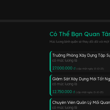
Có Thể Bạn Quan T
Mức lương bình quân sẽ thay đổi đối với một
Trưởng Phòng Xây Dựng Tập Sự
có mức lương là
27.000.000
đ
(cập nhật ngày 15-10-23
)
Giám Sát Xây Dựng Mới Tốt Ng
có mức lương là
12.750.000
đ
(cập nhật ngày 15-10-23
)
Chuyên Viên Quản Lý Mối Quan
có mức lương là