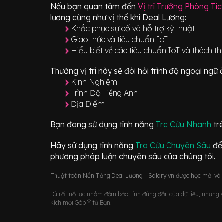
Nếu bạn quan tâm đến
Vị trí
Trưởng Phòng Tí
lương cũng như vị thế khi Deal Lương:
Khắc phục sự cố và hỗ trợ kỹ thuật
Giao thức và tiêu chuẩn IoT
Hiểu biết về các tiêu chuẩn IoT và thách t
Thường vị trí này sẽ đòi hỏi trình độ ngoại ng
Kinh Nghiệm
Trình Độ Tiếng Anh
Địa Điểm
Bạn đang sử dụng tính năng
Tra Cứu Nhanh
tr
Hãy sử dụng tính năng
Tra Cứu Chuyên Sâu
để
phương pháp luận chuyên sâu của chúng tôi.
Thuật toán Nền Tảng Deal Lương - Salary.vn được học mới và d
Dù rất nổ lực nhằm đảm bảo tính đúng đắn của dữ liệu, nhưng vớ
kích mọi Góp Ý từ Bạn.