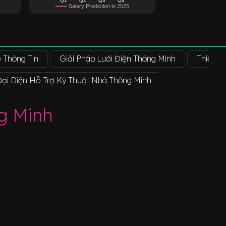
Salary Prediction in 2025
 Thông Tin
Giải Pháp Lưới Điện Thông Minh
Thiết B
Đại Diện Hỗ Trợ Kỹ Thuật Nhà Thông Minh
Trưởng Phòng 
g Minh