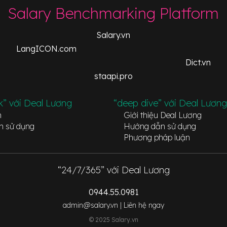
Salary Benchmarking Platform
Salary.vn
LangICON.com
Dict.vn
staapi.pro
k” với Deal Lương
“deep dive” với Deal Lương
n
Giới thiệu Deal Lương
n sử dụng
Hướng dẫn sử dụng
Phương pháp luận
“24/7/365” với Deal Lương
0944.55.0981
admin@salary.vn |
Liên hệ ngay
© 2025 Salary.vn