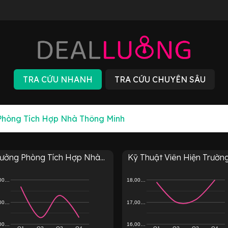
ưởng Phòng Tích Hợp Nhà...
Kỹ Thuật Viên Hiện Trường.
,00…
18,00…
,00…
17,00…
,00…
16,00…
Q1
Q2
Q3
Q4
Q1
Q2
Q3
Q4