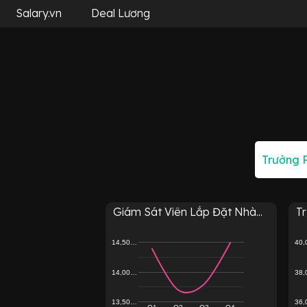
Salary.vn
Deal Lương
Giám Sát Viên Lắp Đặt Nhà...
Tr
14,50…
40
14,00…
38
13,50…
36
Q1
Q2
Q3
Q4