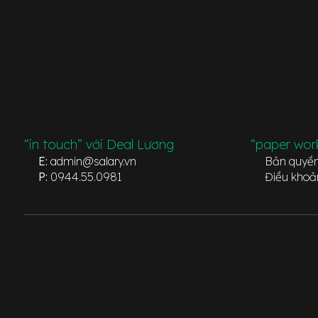
“in touch” với Deal Lương
“paper wor
E:
admin@salary.vn
Bản quyề
P:
0944.55.0981
Điều khoả