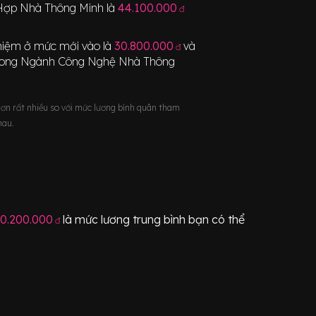
 Hợp Nhà Thông Minh
là
44.100.000
đ
nghiệm ở mức mới vào là
30.800.000
và
đ
rong Ngành
Công Nghệ Nhà Thông
hơn rất nhiều so với mức lương bình quân tham
hau.
0.200.000
là mức lương trung bình bạn có thể
đ