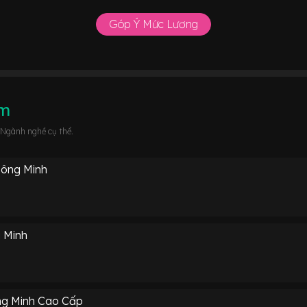
Góp Ý Mức Lương
âm
 Ngành nghề cụ thể.
hông Minh
 Minh
ng Minh Cao Cấp