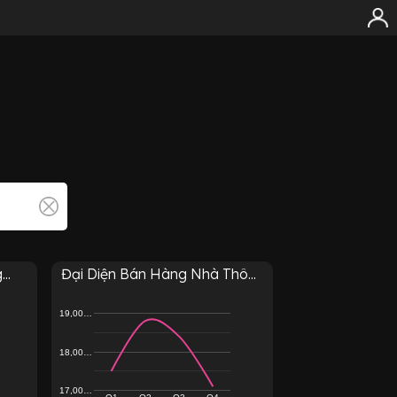
..
Đại Diện Bán Hàng Nhà Thô...
19,00…
18,00…
17,00…
Q1
Q2
Q3
Q4