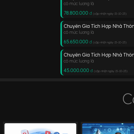
có mức lương là
78.800.000
đ
(cập nhật ngày 15-10-23
)
Chuyên Gia Tích Hợp Nhà Thô
có mức lương là
65.650.000
đ
(cập nhật ngày 15-10-23
)
Chuyên Gia Tích Hợp Nhà Thôn
có mức lương là
45.000.000
đ
(cập nhật ngày 15-10-23
)
C