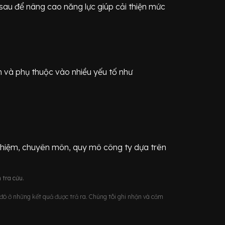
sau để nâng cao năng lực giúp cải thiện mức
n
và phụ thuộc vào nhiều yếu tố như
ghiệm, chuyên môn, quy mô công ty dựa trên
 tra cứu.
u đó ở những kết quả được trả ra. Chúng tôi ghi nhận và cảm