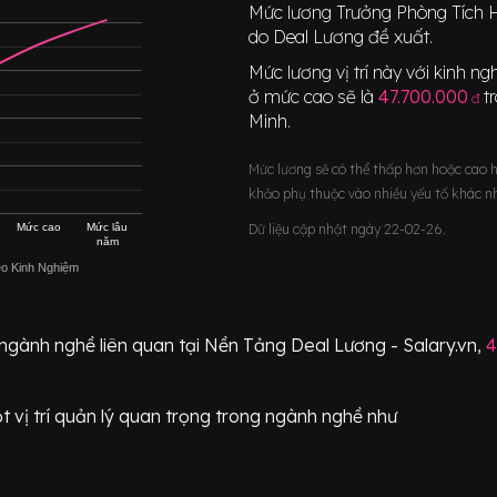
Mức lương
Trưởng Phòng Tích
do Deal Lương đề xuất.
Mức lương vị trí này với kinh 
ở mức cao sẽ là
47.700.000
t
đ
Minh
.
Mức lương sẽ có thể thấp hơn hoặc cao 
khảo phụ thuộc vào nhiều yếu tố khác n
Mức cao
Mức lâu
Dữ liệu cập nhật ngày 22-02-26.
năm
eo Kinh Nghiệm
 ngành nghề liên quan tại Nền Tảng Deal Lương - Salary.vn,
4
t vị trí
quản lý quan trọng
trong ngành nghề như