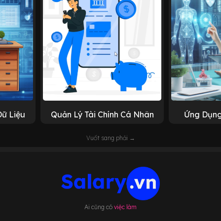
Dữ Liệu
Quản Lý Tài Chính Cá Nhân
Ứng Dụng
Vuốt sang phải →
Ai cũng có
việc làm