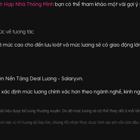
ch Hợp Nhà Thông Minh
bạn có thể tham khảo một vài gợi ý 
hức về tương tác
ữ ở mức
cao cho đến lưu loát
và mức lương sẽ có giao động
lớ
ên Nền Tảng Deal Lương - Salary.vn.
 xác định mức lương chính xác hơn theo ngành nghề, kinh n
ữ liệu được bổ sung thường xuyên. Do đó mức lương sẽ có thể thay đổi ở mỗi lần
i việc xử trí lượng dữ liệu lớn, chúng tôi nhận thức được tính sai sót vẫn còn đâ