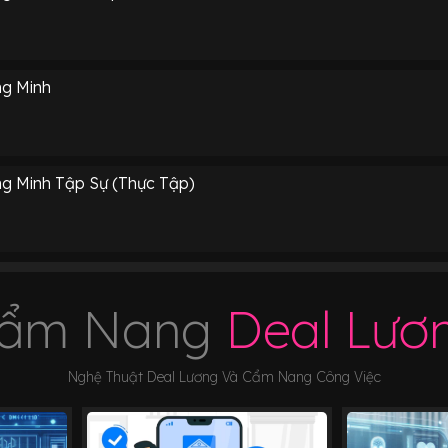
ng Minh
g Minh Tập Sự (Thực Tập)
ẩm Nang
Deal Lươ
Nghệ Thuật Deal Lương Và Cẩm Nang Công Việc