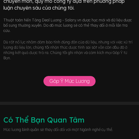
chuyên môn, quy mô công ty dựa trên phương pháp
luận chuyên sâu của chúng tôi.
Thuật toán Nền Tảng Deal Lương - Salary.vn được học mới và dữ liệu được
bổ sung thường xuyên. Do đó mức lương sẽ có thể thay đổi ở mỗi lần tra
cứu.
Dù rất nổ lực nhằm đảm bảo tính đúng đắn của dữ liệu, nhưng với việc xử trí
lượng dữ liệu lớn, chúng tôi nhận thức được tính sai sót vẫn còn đâu đó ở
những kết quả được trả ra. Chúng tôi ghi nhận và cảm kích mọi Góp Ý từ
Bạn.
Góp Ý Mức Lương
Có Thể Bạn Quan Tâm
Mức lương bình quân sẽ thay đổi đối với một Ngành nghề cụ thể.