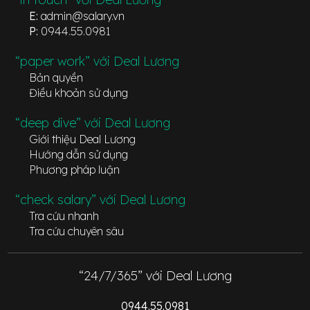
E:
admin@salary.vn
P:
0944.55.0981
“paper work” với Deal Lương
Bản quyền
Điều khoản sử dụng
“deep dive” với Deal Lương
Giới thiệu Deal Lương
Hướng dẫn sử dụng
Phương pháp luận
“check salary” với Deal Lương
Tra cứu nhanh
Tra cứu chuyên sâu
“24/7/365” với Deal Lương
0944.55.0981