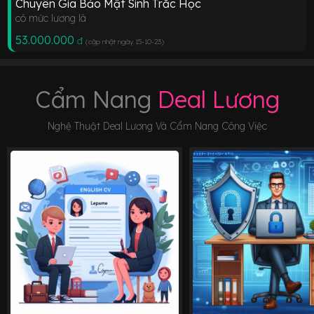
Chuyên Gia Bảo Mật Sinh Trắc Học
có mức lương là
53.000.000
đ
(cập nhật ngày 15-10-23
)
Cẩm Nang
Deal Lương
Nghệ Thuật Deal Lương Và Cẩm Nang Công Việc