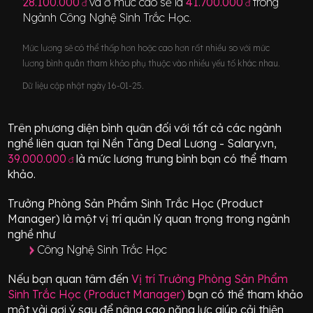
28.100.000
và ở mức cao sẽ là
41.700.000
trong
đ
đ
Ngành
Công Nghệ Sinh Trắc Học
.
Mức lương sẽ có thể thấp hơn hoặc cao hơn rất nhiều so với mức
lương bình quân tham khảo phụ thuộc vào nhiều yếu tố khác nhau.
Dữ liệu cập nhật ngày 16-01-25.
Trên phương diện bình quân đối với tất cả các ngành
nghề liên quan tại Nền Tảng Deal Lương - Salary.vn,
39.000.000
là mức lương trung bình bạn có thể tham
đ
khảo.
Trưởng Phòng Sản Phẩm Sinh Trắc Học (Product
Manager)
là một vị trí
quản lý quan trọng
trong ngành
nghề như
Công Nghệ Sinh Trắc Học
Nếu bạn quan tâm đến
Vị trí
Trưởng Phòng Sản Phẩm
Sinh Trắc Học (Product Manager)
bạn có thể tham khảo
một vài gợi ý sau để nâng cao năng lực giúp cải thiện