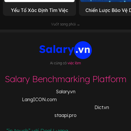
Yếu Tố Xác Định Tìm Việc
Chiến Lược Bảo Vệ 
Vuốt sang phải →
Ai cũng có
việc làm
Salary Benchmarking Platform
Salary.vn
LangICON.com
Dict.vn
staapi.pro
“in touch” với Deal Lương