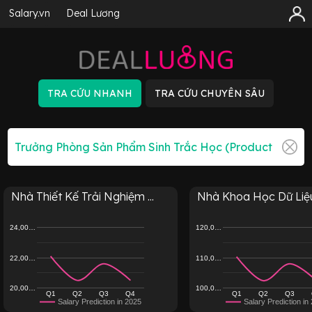
Salary.vn
Deal Lương
Nhà Thiết Kế Trải Nghiệm ...
Nhà Khoa Học Dữ Liệu 
24,00…
120,0…
22,00…
110,0…
20,00…
100,0…
Q1
Q2
Q3
Q4
Q1
Q2
Q3
Salary Prediction in 2025
Salary Prediction in