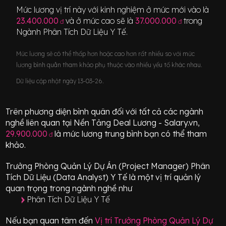
Mức lương vị trí này với kinh nghiệm ở mức mới vào là
23.400.000
và ở mức cao sẽ là
37.000.000
trong
đ
đ
Ngành
Phân Tích Dữ Liệu Y Tế
.
Mức lương sẽ có thể thấp hơn hoặc cao hơn rất nhiều so với mức
lương bình quân tham khảo phụ thuộc vào nhiều yếu tố khác nhau.
Dữ liệu cập nhật ngày 13-03-26.
Trên phương diện bình quân đối với tất cả các ngành
nghề liên quan tại Nền Tảng Deal Lương - Salary.vn,
29.900.000
là mức lương trung bình bạn có thể tham
đ
khảo.
Trưởng Phòng Quản Lý Dự Án (Project Manager) Phân
Tích Dữ Liệu (Data Analyst) Y Tế
là một vị trí
quản lý
quan trọng
trong ngành nghề như
Phân Tích Dữ Liệu Y Tế
Nếu bạn quan tâm đến
Vị trí
Trưởng Phòng Quản Lý Dự