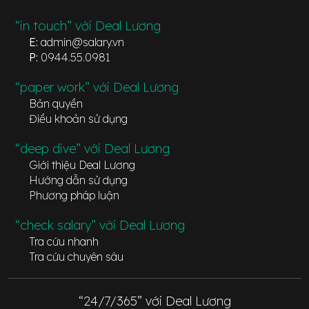
“in touch” với Deal Lương
E:
admin@salary.vn
P:
0944.55.0981
“paper work” với Deal Lương
Bản quyền
Điều khoản sử dụng
“deep dive” với Deal Lương
Giới thiệu Deal Lương
Hướng dẫn sử dụng
Phương pháp luận
“check salary” với Deal Lương
Tra cứu nhanh
Tra cứu chuyên sâu
“24/7/365” với Deal Lương