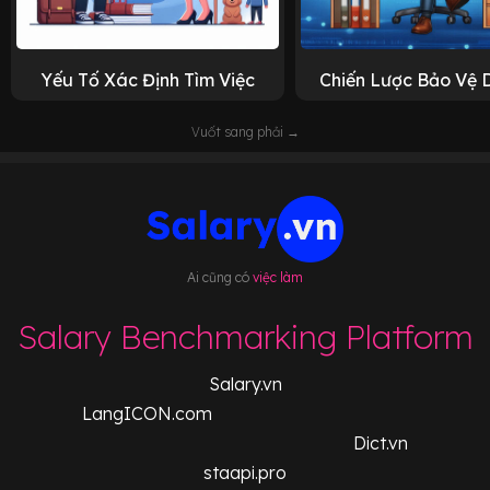
Yếu Tố Xác Định Tìm Việc
Chiến Lược Bảo Vệ 
Vuốt sang phải →
Ai cũng có
việc làm
Salary Benchmarking Platform
Salary.vn
LangICON.com
Dict.vn
staapi.pro