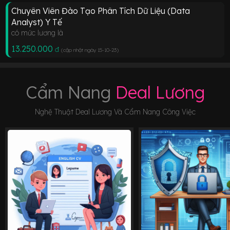
Chuyên Viên Đào Tạo Phân Tích Dữ Liệu (Data
Analyst) Y Tế
có mức lương là
13.250.000
đ
(cập nhật ngày 15-10-23
)
Cẩm Nang
Deal Lương
Nghệ Thuật Deal Lương Và Cẩm Nang Công Việc