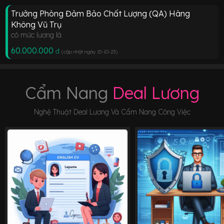
Trưởng Phòng Đảm Bảo Chất Lượng (QA) Hàng
Không Vũ Trụ
có mức lương là
60.000.000
đ
(cập nhật ngày 15-10-23
)
Cẩm Nang
Deal Lương
Nghệ Thuật Deal Lương Và Cẩm Nang Công Việc