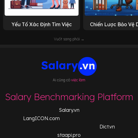
Yếu Tố Xác Định Tìm Việc
Chiến Lược Bảo Vệ 
Vuốt sang phải →
Ai cũng có
việc làm
Salary Benchmarking Platform
Salary.vn
LangICON.com
Dict.vn
staapi.pro