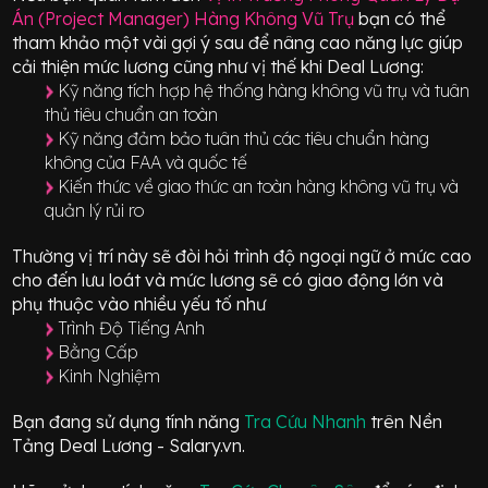
Án (Project Manager) Hàng Không Vũ Trụ
bạn có thể
tham khảo một vài gợi ý sau để nâng cao năng lực giúp
cải thiện mức lương cũng như vị thế khi Deal Lương:
Kỹ năng tích hợp hệ thống hàng không vũ trụ và tuân
thủ tiêu chuẩn an toàn
Kỹ năng đảm bảo tuân thủ các tiêu chuẩn hàng
không của FAA và quốc tế
Kiến thức về giao thức an toàn hàng không vũ trụ và
quản lý rủi ro
Thường vị trí này sẽ đòi hỏi trình độ ngoại ngữ ở mức
cao
cho đến lưu loát
và mức lương sẽ có giao động
lớn
và
phụ thuộc vào nhiều yếu tố như
Trình Độ Tiếng Anh
Bằng Cấp
Kinh Nghiệm
Bạn đang sử dụng tính năng
Tra Cứu Nhanh
trên Nền
Tảng Deal Lương - Salary.vn.