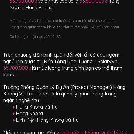
35.700.000
và ở mức cao sẽ là
53.800.000
trong
đ
đ
Ngành
Hàng Không
.
Mức lương sẽ có thể thấp hơn hoặc cao hơn rất nhiều so với mức
lương bình quân tham khảo phụ thuộc vào nhiều yếu tố khác nhau.
Dữ liệu cập nhật ngày 15-12-23.
Trên phương diện bình quân đối với tất cả các ngành
nghề liên quan tại Nền Tảng Deal Lương - Salary.vn,
65.700.000
là mức lương trung bình bạn có thể tham
đ
khảo.
Trưởng Phòng Quản Lý Dự Án (Project Manager) Hàng
Không Vũ Trụ
là một vị trí
quản lý quan trọng
trong
ngành nghề như
Hàng Không Vũ Trụ
Hàng Không
Linh Kiện Hàng Không Vũ Trụ
Nếu bạn quan tâm đến
Vị trí
Trưởng Phòng Quản Lý Dự