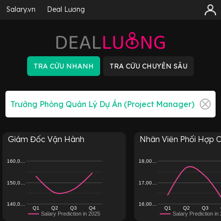
Salary.vn
Deal Lương
Giám Đốc Vận Hành
Nhân Viên Phối Hợp Ch
160,0…
18,00…
150,0…
17,00…
140,0…
16,00…
Q1
Q2
Q3
Q4
Q1
Q2
Q3
Salary Prediction in 2025
Salary Prediction in