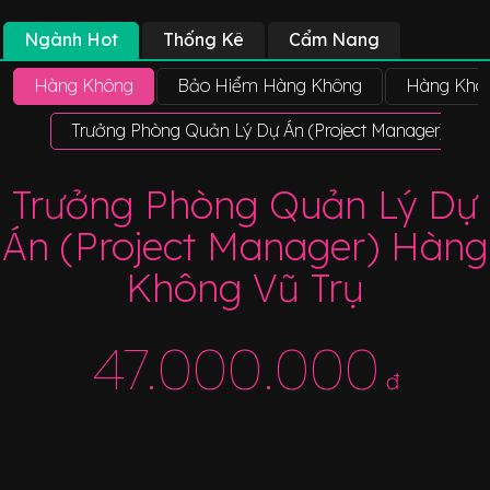
Ngành Hot
Thống Kê
Cẩm Nang
Hàng Không
Bảo Hiểm Hàng Không
Hàng Khôn
Trưởng Phòng Quản Lý Dự Án (Project Manager) Hàn
Trưởng Phòng Quản Lý Dự
Án (Project Manager) Hàng
Không Vũ Trụ
47.000.000
đ