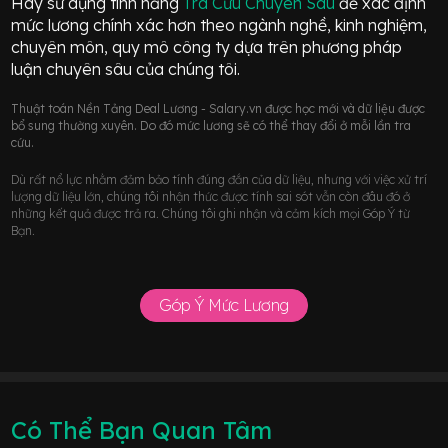
Hãy sử dụng tính năng
Tra Cứu Chuyên Sâu
để xác định
mức lương chính xác hơn theo ngành nghề, kinh nghiệm,
chuyên môn, quy mô công ty dựa trên phương pháp
luận chuyên sâu của chúng tôi.
Thuật toán Nền Tảng Deal Lương - Salary.vn được học mới và dữ liệu được
bổ sung thường xuyên. Do đó mức lương sẽ có thể thay đổi ở mỗi lần tra
cứu.
Dù rất nổ lực nhằm đảm bảo tính đúng đắn của dữ liệu, nhưng với việc xử trí
lượng dữ liệu lớn, chúng tôi nhận thức được tính sai sót vẫn còn đâu đó ở
những kết quả được trả ra. Chúng tôi ghi nhận và cảm kích mọi Góp Ý từ
Bạn.
Góp Ý Mức Lương
Có Thể Bạn Quan Tâm