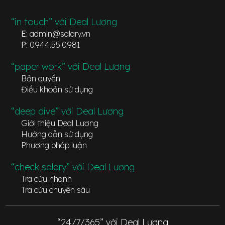
“in touch” với Deal Lương
E:
admin@salary.vn
P:
0944.55.0981
“paper work” với Deal Lương
Bản quyền
Điều khoản sử dụng
“deep dive” với Deal Lương
Giới thiệu Deal Lương
Hướng dẫn sử dụng
Phương pháp luận
“check salary” với Deal Lương
Tra cứu nhanh
Tra cứu chuyên sâu
“24/7/365” với Deal Lương