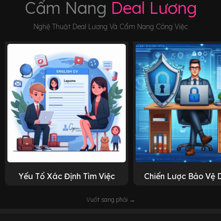
Cẩm Nang
Deal Lương
Nghệ Thuật Deal Lương Và Cẩm Nang Công Việc
Yếu Tố Xác Định Tìm Việc
Chiến Lược Bảo Vệ 
Vuốt sang phải →