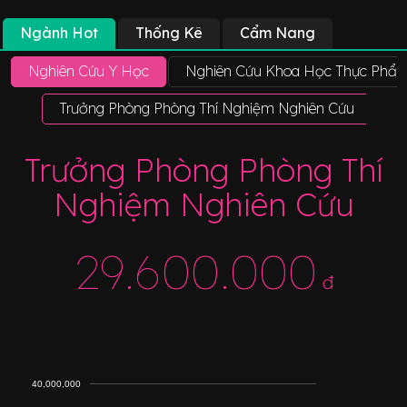
Ngành Hot
Thống Kê
Cẩm Nang
Nghiên Cứu Y Học
Nghiên Cứu Khoa Học Thực Phẩ
Trưởng Phòng Phòng Thí Nghiệm Nghiên Cứu
Tr
Trưởng Phòng Phòng Thí
Nghiệm Nghiên Cứu
29.600.000
đ
40,000,000