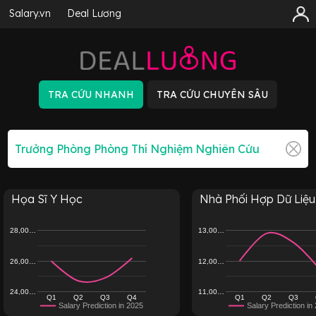
Salary.vn
Deal Lương
Họa Sĩ Y Học
Nhà Phối Hợp Dữ Liệu 
28,00…
13,00…
26,00…
12,00…
24,00…
11,00…
Q1
Q2
Q3
Q4
Q1
Q2
Q3
Salary Prediction in 2025
Salary Prediction in