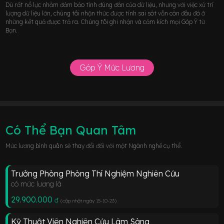
Dù rất nổ lực nhằm đảm bảo tính đúng đắn của dữ liệu, nhưng với việc xử trí
lượng dữ liệu lớn, chúng tôi nhận thức được tính sai sót vẫn còn đâu đó ở
những kết quả được trả ra. Chúng tôi ghi nhận và cảm kích mọi Góp Ý từ
Bạn.
Góp Ý Mức Lương
Có Thể Bạn Quan Tâm
Mức lương bình quân sẽ thay đổi đối với một Ngành nghề cụ thể.
Trưởng Phòng Phòng Thí Nghiệm Nghiên Cứu
có mức lương là
29.900.000
đ
(cập nhật ngày 15-10-23
)
Kỹ Thuật Viên Nghiên Cứu Lâm Sàng