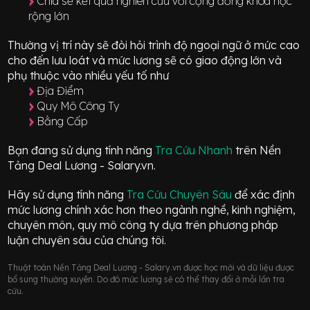
Chia sẻ kết quả nghiên cứu với cộng đồng khoa học
rộng lớn
Thường vị trí này sẽ đòi hỏi trình độ ngoại ngữ ở mức
cao
cho đến lưu loát
và mức lương sẽ có giao động
lớn
và
phụ thuộc vào nhiều yếu tố như
Địa Điểm
Quy Mô Công Ty
Bằng Cấp
Bạn đang sử dụng tính năng
Tra Cứu Nhanh
trên Nền
Tảng Deal Lương - Salary.vn.
Hãy sử dụng tính năng
Tra Cứu Chuyên Sâu
để xác định
mức lương chính xác hơn theo ngành nghề, kinh nghiệm,
chuyên môn, quy mô công ty dựa trên phương pháp
luận chuyên sâu của chúng tôi.
Thuật toán Nền Tảng Deal Lương - Salary.vn được học mới và dữ liệu được
bổ sung thường xuyên. Do đó mức lương sẽ có thể thay đổi ở mỗi lần tra
cứu.