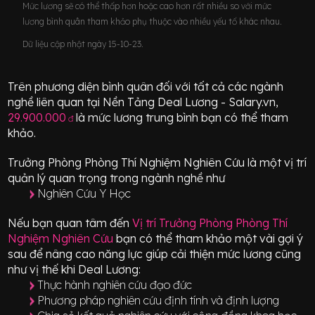
Mức lương sẽ có thể thấp hơn hoặc cao hơn rất nhiều so với mức
lương bình quân tham khảo phụ thuộc vào nhiều yếu tố khác nhau.
Dữ liệu cập nhật ngày 15-10-23.
Trên phương diện bình quân đối với tất cả các ngành
nghề liên quan tại Nền Tảng Deal Lương - Salary.vn,
29.900.000
là mức lương trung bình bạn có thể tham
đ
khảo.
Trưởng Phòng Phòng Thí Nghiệm Nghiên Cứu
là một vị trí
quản lý quan trọng
trong ngành nghề như
Nghiên Cứu Y Học
Nếu bạn quan tâm đến
Vị trí
Trưởng Phòng Phòng Thí
Nghiệm Nghiên Cứu
bạn có thể tham khảo một vài gợi ý
sau để nâng cao năng lực giúp cải thiện mức lương cũng
như vị thế khi Deal Lương:
Thực hành nghiên cứu đạo đức
Phương pháp nghiên cứu định tính và định lượng