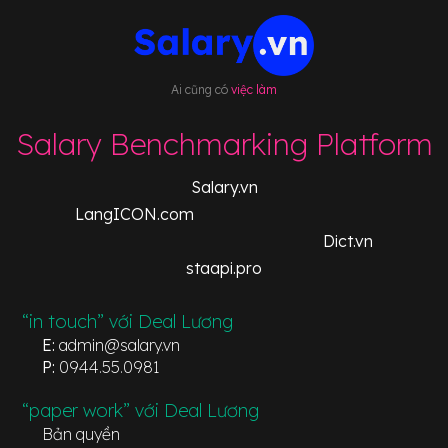
Ai cũng có
việc làm
Salary Benchmarking Platform
Salary.vn
LangICON.com
Dict.vn
staapi.pro
“in touch” với Deal Lương
E:
admin@salary.vn
P:
0944.55.0981
“paper work” với Deal Lương
Bản quyền