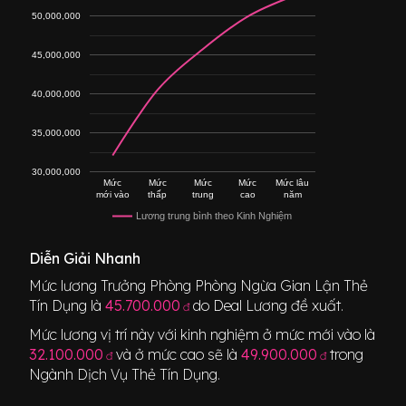
50,000,000
45,000,000
40,000,000
35,000,000
30,000,000
Mức
Mức
Mức
Mức
Mức lâu
mới vào
thấp
trung
cao
năm
Lương trung bình theo Kinh Nghiệm
Diễn Giải Nhanh
Mức lương
Trưởng Phòng Phòng Ngừa Gian Lận Thẻ
Tín Dụng
là
45.700.000
do Deal Lương đề xuất.
đ
Mức lương vị trí này với kinh nghiệm ở mức mới vào là
32.100.000
và ở mức cao sẽ là
49.900.000
trong
đ
đ
Ngành
Dịch Vụ Thẻ Tín Dụng
.