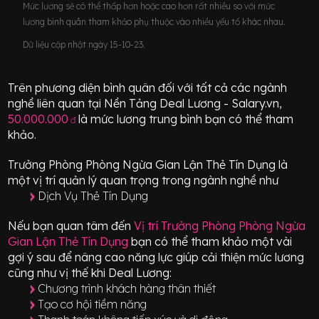
Mức lương sẽ có thể thấp hơn hoặc cao hơn rất nhiều so với mức
lương bình quân tham khảo phụ thuộc vào nhiều yếu tố khác nhau.
Dữ liệu cập nhật ngày 15-10-23.
Trên phương diện bình quân đối với tất cả các ngành
nghề liên quan tại Nền Tảng Deal Lương - Salary.vn,
50.000.000
là mức lương trung bình bạn có thể tham
đ
khảo.
Trưởng Phòng Phòng Ngừa Gian Lận Thẻ Tín Dụng
là
một vị trí
quản lý quan trọng
trong ngành nghề như
Dịch Vụ Thẻ Tín Dụng
Nếu bạn quan tâm đến
Vị trí
Trưởng Phòng Phòng Ngừa
Gian Lận Thẻ Tín Dụng
bạn có thể tham khảo một vài
gợi ý sau để nâng cao năng lực giúp cải thiện mức lương
cũng như vị thế khi Deal Lương:
Chương trình khách hàng thân thiết
Tạo cơ hội tiềm năng