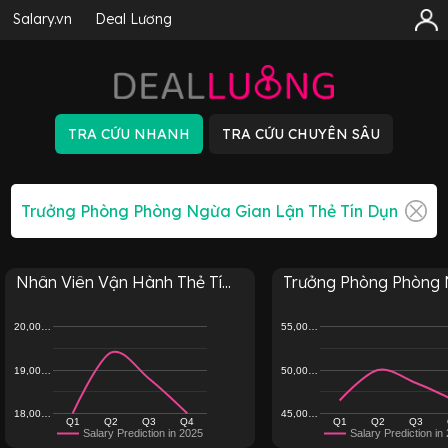
Salary.vn
Deal Lương
Nhân Viên Vận Hành Thẻ Tí...
Trưởng Phòng Phòng N
20,00…
55,00…
19,00…
50,00…
18,00…
45,00…
Q1
Q2
Q3
Q4
Q1
Q2
Q3
Salary Prediction in 2025
Salary Prediction in