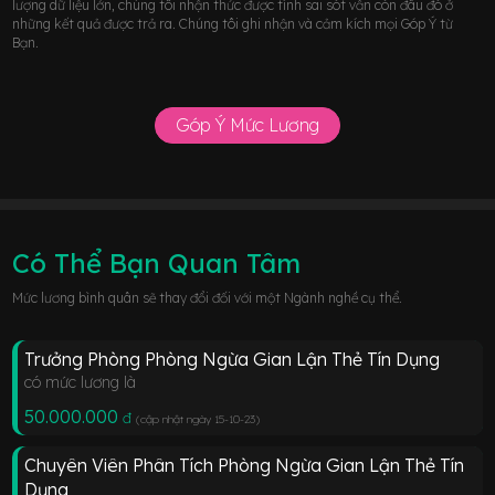
lượng dữ liệu lớn, chúng tôi nhận thức được tính sai sót vẫn còn đâu đó ở
những kết quả được trả ra. Chúng tôi ghi nhận và cảm kích mọi Góp Ý từ
Bạn.
Góp Ý Mức Lương
Có Thể Bạn Quan Tâm
Mức lương bình quân sẽ thay đổi đối với một Ngành nghề cụ thể.
Trưởng Phòng Phòng Ngừa Gian Lận Thẻ Tín Dụng
có mức lương là
50.000.000
đ
(cập nhật ngày 15-10-23
)
Chuyên Viên Phân Tích Phòng Ngừa Gian Lận Thẻ Tín
Dụng