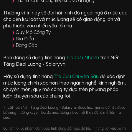
Thanh toán không tiếp xúc và di động
Thường vị trí này sẽ đòi hỏi trình độ ngoại ngữ ở mức
cao
cho đến lưu loát
và mức lương sẽ có giao động
lớn
và
phụ thuộc vào nhiều yếu tố như
Quy Mô Công Ty
Địa Điểm
Bằng Cấp
Bạn đang sử dụng tính năng
Tra Cứu Nhanh
trên Nền
Tảng Deal Lương - Salary.vn.
Hãy sử dụng tính năng
Tra Cứu Chuyên Sâu
để xác định
mức lương chính xác hơn theo ngành nghề, kinh nghiệm,
chuyên môn, quy mô công ty dựa trên phương pháp
luận chuyên sâu của chúng tôi.
Thuật toán Nền Tảng Deal Lương - Salary.vn được học mới và dữ liệu được
bổ sung thường xuyên. Do đó mức lương sẽ có thể thay đổi ở mỗi lần tra
cứu.
Dù rất nổ lực nhằm đảm bảo tính đúng đắn của dữ liệu, nhưng với việc xử trí