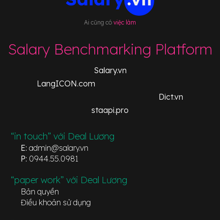
Ai cũng có
việc làm
Salary Benchmarking Platform
Salary.vn
LangICON.com
Dict.vn
staapi.pro
“in touch” với Deal Lương
E:
admin@salary.vn
P:
0944.55.0981
“paper work” với Deal Lương
Bản quyền
Điều khoản sử dụng