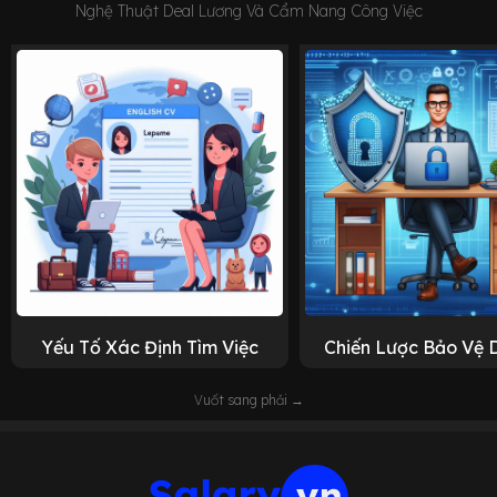
Nghệ Thuật Deal Lương Và Cẩm Nang Công Việc
Yếu Tố Xác Định Tìm Việc
Chiến Lược Bảo Vệ 
Vuốt sang phải →