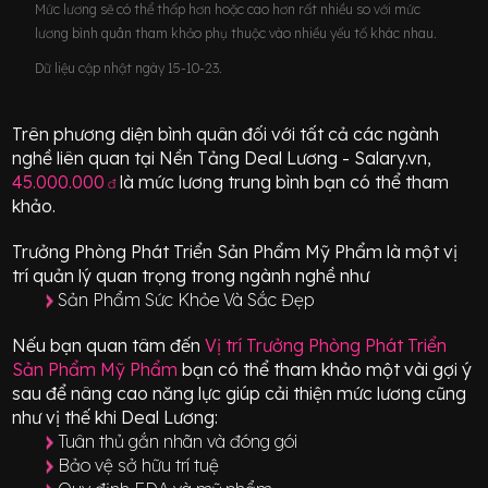
Mức lương sẽ có thể thấp hơn hoặc cao hơn rất nhiều so với mức
lương bình quân tham khảo phụ thuộc vào nhiều yếu tố khác nhau.
Dữ liệu cập nhật ngày 15-10-23.
Trên phương diện bình quân đối với tất cả các ngành
nghề liên quan tại Nền Tảng Deal Lương - Salary.vn,
45.000.000
là mức lương trung bình bạn có thể tham
đ
khảo.
Trưởng Phòng Phát Triển Sản Phẩm Mỹ Phẩm
là một vị
trí
quản lý quan trọng
trong ngành nghề như
Sản Phẩm Sức Khỏe Và Sắc Đẹp
Nếu bạn quan tâm đến
Vị trí
Trưởng Phòng Phát Triển
Sản Phẩm Mỹ Phẩm
bạn có thể tham khảo một vài gợi ý
sau để nâng cao năng lực giúp cải thiện mức lương cũng
như vị thế khi Deal Lương:
Tuân thủ gắn nhãn và đóng gói
Bảo vệ sở hữu trí tuệ