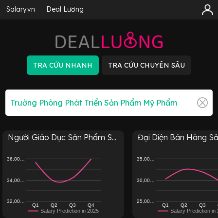
Salary.vn
Deal Lương
Người Giáo Dục Sản Phẩm S...
Đại Diện Bán Hàng Sản
36,00…
35,00…
34,00…
30,00…
32,00…
25,00…
Q1
Q2
Q3
Q4
Q1
Q2
Q3
Salary Prediction in 2025
Salary Prediction in