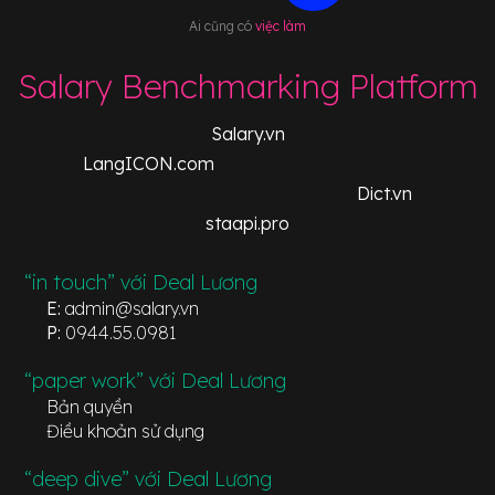
Ai cũng có
việc làm
Salary Benchmarking Platform
Salary.vn
LangICON.com
Dict.vn
staapi.pro
“in touch” với Deal Lương
E:
admin@salary.vn
P:
0944.55.0981
“paper work” với Deal Lương
Bản quyền
Điều khoản sử dụng
“deep dive” với Deal Lương