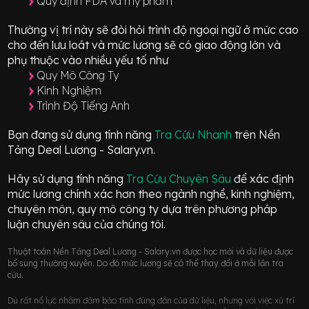
Quy định FDA và mỹ phẩm
Thường vị trí này sẽ đòi hỏi trình độ ngoại ngữ ở mức
cao
cho đến lưu loát
và mức lương sẽ có giao động
lớn
và
phụ thuộc vào nhiều yếu tố như
Quy Mô Công Ty
Kinh Nghiệm
Trình Độ Tiếng Anh
Bạn đang sử dụng tính năng
Tra Cứu Nhanh
trên Nền
Tảng Deal Lương - Salary.vn.
Hãy sử dụng tính năng
Tra Cứu Chuyên Sâu
để xác định
mức lương chính xác hơn theo ngành nghề, kinh nghiệm,
chuyên môn, quy mô công ty dựa trên phương pháp
luận chuyên sâu của chúng tôi.
Thuật toán Nền Tảng Deal Lương - Salary.vn được học mới và dữ liệu được
bổ sung thường xuyên. Do đó mức lương sẽ có thể thay đổi ở mỗi lần tra
cứu.
Dù rất nổ lực nhằm đảm bảo tính đúng đắn của dữ liệu, nhưng với việc xử trí