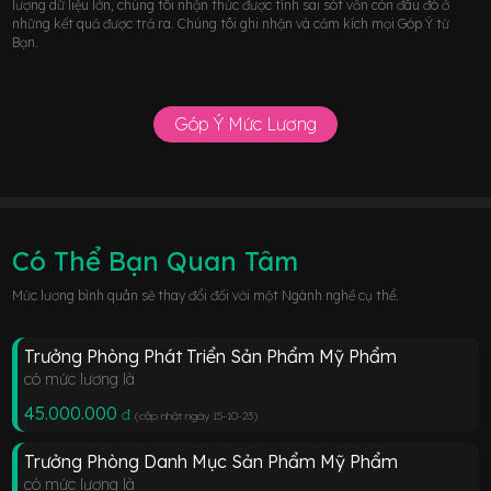
lượng dữ liệu lớn, chúng tôi nhận thức được tính sai sót vẫn còn đâu đó ở
những kết quả được trả ra. Chúng tôi ghi nhận và cảm kích mọi Góp Ý từ
Bạn.
Góp Ý Mức Lương
Có Thể Bạn Quan Tâm
Mức lương bình quân sẽ thay đổi đối với một Ngành nghề cụ thể.
Trưởng Phòng Phát Triển Sản Phẩm Mỹ Phẩm
có mức lương là
45.000.000
đ
(cập nhật ngày 15-10-23
)
Trưởng Phòng Danh Mục Sản Phẩm Mỹ Phẩm
có mức lương là