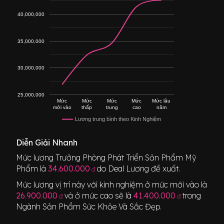
40,000,000
35,000,000
30,000,000
25,000,000
Mức
Mức
Mức
Mức
Mức lâu
mới vào
thấp
trung
cao
năm
Lương trung bình theo Kinh Nghiệm
Diễn Giải Nhanh
Mức lương
Trưởng Phòng Phát Triển Sản Phẩm Mỹ
Phẩm
là
34.600.000
do Deal Lương đề xuất.
đ
Mức lương vị trí này với kinh nghiệm ở mức mới vào là
26.900.000
và ở mức cao sẽ là
41.400.000
trong
đ
đ
Ngành
Sản Phẩm Sức Khỏe Và Sắc Đẹp
.