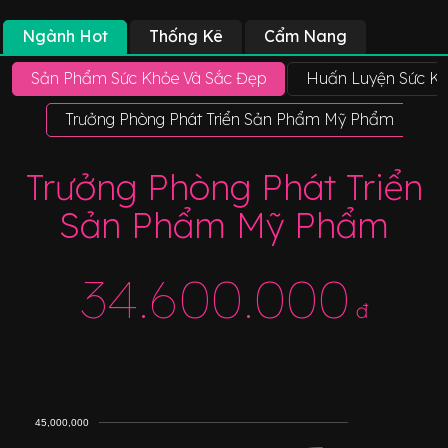
Ngành Hot
Thống Kê
Cẩm Nang
Sản Phẩm Sức Khỏe Và Sắc Đẹp
Huấn Luyện Sức Kh
Trưởng Phòng Phát Triển Sản Phẩm Mỹ Phẩm
T
Trưởng Phòng Phát Triển
Sản Phẩm Mỹ Phẩm
34.600.000
đ
45,000,000