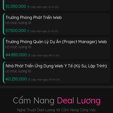
31.050.000
đ
(cập nhật ngày 15-10-23
)
Trưởng Phòng Phát Triển Web
có mức lương là
57.500.000
đ
(cập nhật ngày 15-10-23
)
Trưởng Phòng Quản Lý Dự Án (Project Manager) Web
có mức lương là
44.850.000
đ
(cập nhật ngày 08-11-24
)
Nhà Phát Triển Ứng Dụng Web Y Tế (Kỹ Sư, Lập Trình)
có mức lương là
40.250.000
đ
(cập nhật ngày 29-04-24
)
Cẩm Nang
Deal Lương
Nghệ Thuật Deal Lương Và Cẩm Nang Công Việc