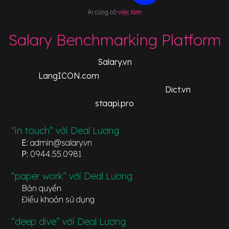
Ai cũng có
việc làm
Salary Benchmarking Platform
Salary.vn
LangICON.com
Dict.vn
staapi.pro
“in touch” với Deal Lương
E:
admin@salary.vn
P:
0944.55.0981
“paper work” với Deal Lương
Bản quyền
Điều khoản sử dụng
“deep dive” với Deal Lương