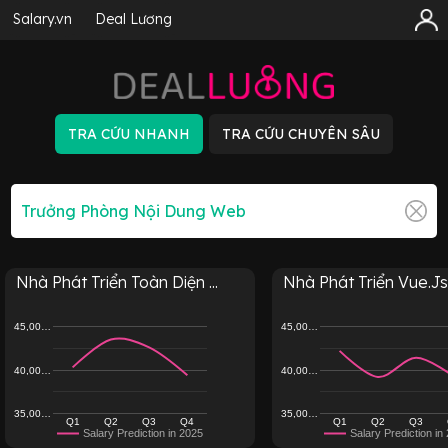
Salary.vn
Deal Lương
Nhà Phát Triển Toàn Diện ...
Nhà Phát Triển Vue.Js 
45,00…
45,00…
40,00…
40,00…
35,00…
35,00…
Q1
Q2
Q3
Q4
Q1
Q2
Q3
Salary Prediction in 2025
Salary Prediction in