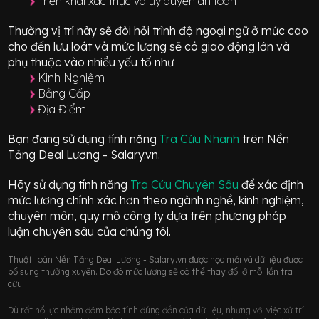
Triển khai xác thực và ủy quyền an toàn
Thường vị trí này sẽ đòi hỏi trình độ ngoại ngữ ở mức
cao
cho đến lưu loát
và mức lương sẽ có giao động
lớn
và
phụ thuộc vào nhiều yếu tố như
Kinh Nghiệm
Bằng Cấp
Địa Điểm
Bạn đang sử dụng tính năng
Tra Cứu Nhanh
trên Nền
Tảng Deal Lương - Salary.vn.
Hãy sử dụng tính năng
Tra Cứu Chuyên Sâu
để xác định
mức lương chính xác hơn theo ngành nghề, kinh nghiệm,
chuyên môn, quy mô công ty dựa trên phương pháp
luận chuyên sâu của chúng tôi.
Thuật toán Nền Tảng Deal Lương - Salary.vn được học mới và dữ liệu được
bổ sung thường xuyên. Do đó mức lương sẽ có thể thay đổi ở mỗi lần tra
cứu.
Dù rất nổ lực nhằm đảm bảo tính đúng đắn của dữ liệu, nhưng với việc xử trí