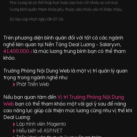
Mức lương sẽ có thể thấp hơn hoặc cao hơn rất nhiều so với mức
lương bình quân tham khảo phụ thuộc vào nhiều yếu tố khác nhau.
Dữ liệu cập nhật ngày 08-07-26.
Trên phương diện bình quân đối với tất cả các ngành
nghề liên quan tại Nền Tảng Deal Lương - Salary.vn,
41.400.000
là mức lương trung bình bạn có thể tham
đ
khảo.
Trưởng Phòng Nội Dung Web
là một vị trí
quản lý quan
trọng
trong ngành nghề như
Phát Triển Web
Nếu bạn quan tâm đến
Vị trí
Trưởng Phòng Nội Dung
Web
bạn có thể tham khảo một vài gợi ý sau để nâng
cao năng lực giúp cải thiện mức lương cũng như vị thế khi
Deal Lương:
Lập trình viên Magento
Hiểu biết về ASP.NET