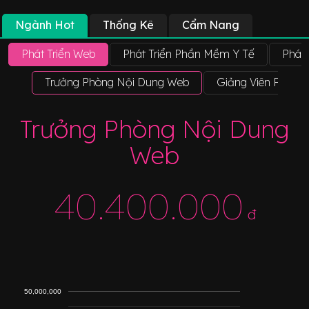
Ngành Hot
Thống Kê
Cẩm Nang
Phát Triển Web
Phát Triển Phần Mềm Y Tế
Phát
Trưởng Phòng Nội Dung Web
Giảng Viên Phát T
Trưởng Phòng Nội Dung
Web
40.400.000
đ
50,000,000