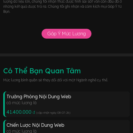
lượng dữ liệu lớn, chúng tôi nhận thức được tính sai sót vẫn còn đâu đó ở
những kết quả được trả ra. Chúng tôi ghi nhận và cảm kích mọi Góp Ý từ
Bạn.
Góp Ý Mức Lương
Có Thể Bạn Quan Tâm
Mức lương bình quân sẽ thay đổi đối với một Ngành nghề cụ thể.
Trưởng Phòng Nội Dung Web
có mức lương là
41.400.000
đ
(cập nhật ngày 08-07-26
)
Chiến Lược Nội Dung Web
có mức lương là