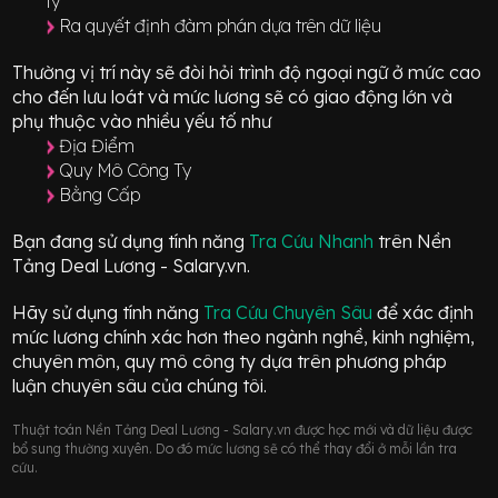
ty
Ra quyết định đàm phán dựa trên dữ liệu
Thường vị trí này sẽ đòi hỏi trình độ ngoại ngữ ở mức
cao
cho đến lưu loát
và mức lương sẽ có giao động
lớn
và
phụ thuộc vào nhiều yếu tố như
Địa Điểm
Quy Mô Công Ty
Bằng Cấp
Bạn đang sử dụng tính năng
Tra Cứu Nhanh
trên Nền
Tảng Deal Lương - Salary.vn.
Hãy sử dụng tính năng
Tra Cứu Chuyên Sâu
để xác định
mức lương chính xác hơn theo ngành nghề, kinh nghiệm,
chuyên môn, quy mô công ty dựa trên phương pháp
luận chuyên sâu của chúng tôi.
Thuật toán Nền Tảng Deal Lương - Salary.vn được học mới và dữ liệu được
bổ sung thường xuyên. Do đó mức lương sẽ có thể thay đổi ở mỗi lần tra
cứu.