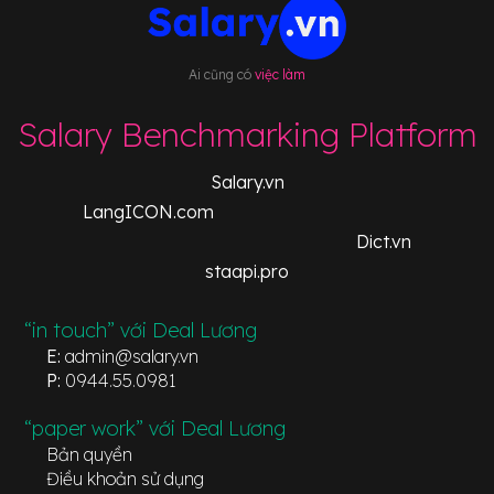
Ai cũng có
việc làm
Salary Benchmarking Platform
Salary.vn
LangICON.com
Dict.vn
staapi.pro
“in touch” với Deal Lương
E:
admin@salary.vn
P:
0944.55.0981
“paper work” với Deal Lương
Bản quyền
Điều khoản sử dụng