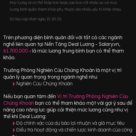
Mức lương sẽ có thể thấp hơn hoặc cao hơn rất nhiều so với mức
lương bình quân tham khảo phụ thuộc vào nhiều yếu tố khác nhau.
Dữ liệu cập nhật ngày 15-10-23.
Trên phương diện bình quân đối với tất cả các ngành
nghề liên quan tại Nền Tảng Deal Lương - Salary.vn,
61.700.000
là mức lương trung bình bạn có thể tham
đ
khảo.
Trưởng Phòng Nghiên Cứu Chứng Khoán
là một vị trí
quản lý quan trọng
trong ngành nghề như
Nghiên Cứu Chứng Khoán
Nếu bạn quan tâm đến
Vị trí
Trưởng Phòng Nghiên Cứu
Chứng Khoán
bạn có thể tham khảo một vài gợi ý sau để
nâng cao năng lực giúp cải thiện mức lương cũng như vị
thế khi Deal Lương:
Độ chính xác của dự báo lợi nhuận và giá mục tiêu
Điều tra hoạt động và chiến lược kinh doanh của công