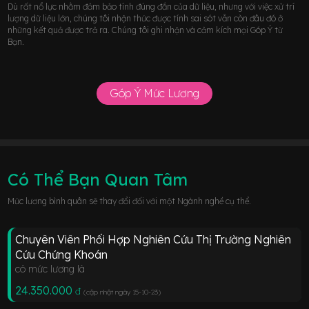
Dù rất nổ lực nhằm đảm bảo tính đúng đắn của dữ liệu, nhưng với việc xử trí
lượng dữ liệu lớn, chúng tôi nhận thức được tính sai sót vẫn còn đâu đó ở
những kết quả được trả ra. Chúng tôi ghi nhận và cảm kích mọi Góp Ý từ
Bạn.
Góp Ý Mức Lương
Có Thể Bạn Quan Tâm
Mức lương bình quân sẽ thay đổi đối với một Ngành nghề cụ thể.
Chuyên Viên Phối Hợp Nghiên Cứu Thị Trường Nghiên
Cứu Chứng Khoán
có mức lương là
24.350.000
đ
(cập nhật ngày 15-10-23
)