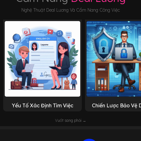
Nghệ Thuật Deal Lương Và Cẩm Nang Công Việc
Yếu Tố Xác Định Tìm Việc
Chiến Lược Bảo Vệ 
Vuốt sang phải →