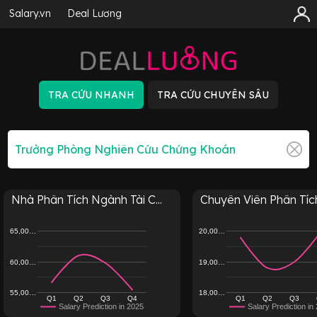
Salary.vn
Deal Lương
Nhà Phân Tích Ngành Tài C...
Chuyên Viên Phân Tích
65,00…
20,00…
60,00…
19,00…
55,00…
18,00…
Q1
Q2
Q3
Q4
Q1
Q2
Q3
Salary Prediction in 2025
Salary Prediction in