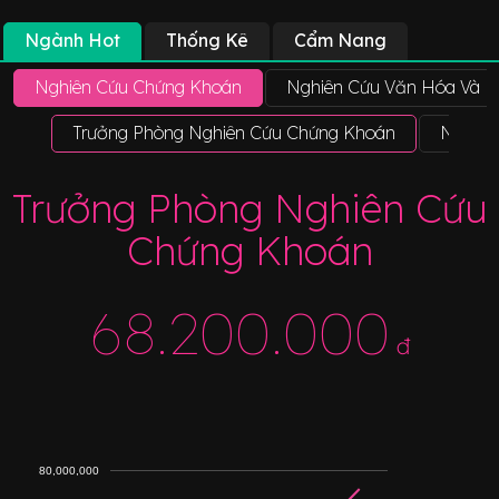
Ngành Hot
Thống Kê
Cẩm Nang
Nghiên Cứu Chứng Khoán
Nghiên Cứu Văn Hóa Và 
Trưởng Phòng Nghiên Cứu Chứng Khoán
Nhà Ng
Trưởng Phòng Nghiên Cứu
Chứng Khoán
68.200.000
đ
80,000,000