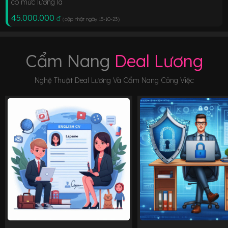
có mức lương là
45.000.000
đ
(cập nhật ngày 15-10-23
)
Cẩm Nang
Deal Lương
Nghệ Thuật Deal Lương Và Cẩm Nang Công Việc