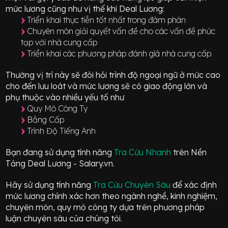
mức lương cũng như vị thế khi Deal Lương:
Triển khai thực tiễn tốt nhất trong đàm phán
Chuyên môn giải quyết vấn đề cho các vấn đề phức
tạp với nhà cung cấp
Triển khai các phương pháp đánh giá nhà cung cấp
Thường vị trí này sẽ đòi hỏi trình độ ngoại ngữ ở mức
cao
cho đến lưu loát
và mức lương sẽ có giao động
lớn
và
phụ thuộc vào nhiều yếu tố như
Quy Mô Công Ty
Bằng Cấp
Trình Độ Tiếng Anh
Bạn đang sử dụng tính năng
Tra Cứu Nhanh
trên Nền
Tảng Deal Lương - Salary.vn.
Hãy sử dụng tính năng
Tra Cứu Chuyên Sâu
để xác định
mức lương chính xác hơn theo ngành nghề, kinh nghiệm,
chuyên môn, quy mô công ty dựa trên phương pháp
luận chuyên sâu của chúng tôi.