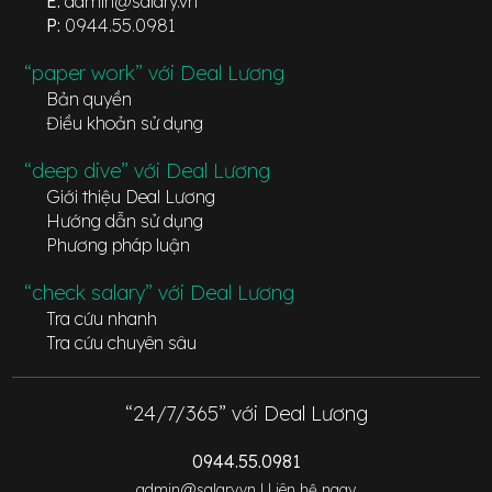
E:
admin@salary.vn
P:
0944.55.0981
“paper work” với Deal Lương
Bản quyền
Điều khoản sử dụng
“deep dive” với Deal Lương
Giới thiệu Deal Lương
Hướng dẫn sử dụng
Phương pháp luận
“check salary” với Deal Lương
Tra cứu nhanh
Tra cứu chuyên sâu
“24/7/365” với Deal Lương
0944.55.0981
admin@salary.vn |
Liên hệ ngay