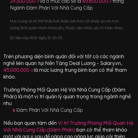
29.300.000
và ở mức cao sẽ là
45.600.000
trong
đ
đ
Ngành
Đàm Phán Với Nhà Cung Cấp
.
Mức lương sẽ có thể thấp hơn hoặc cao hơn rất nhiều so với mức
lương bình quân tham khảo phụ thuộc vào nhiều yếu tố khác nhau.
Dữ liệu cập nhật ngày 15-10-23.
Trên phương diện bình quân đối với tất cả các ngành
nghề liên quan tại Nền Tảng Deal Lương - Salary.vn,
45.000.000
là mức lương trung bình bạn có thể tham
đ
khảo.
Trưởng Phòng Mối Quan Hệ Với Nhà Cung Cấp (Đàm
Phán)
là một vị trí
quản lý quan trọng
trong ngành nghề
như
Đàm Phán Với Nhà Cung Cấp
Nếu bạn quan tâm đến
Vị trí
Trưởng Phòng Mối Quan Hệ
Với Nhà Cung Cấp (Đàm Phán)
bạn có thể tham khảo
một vài gợi ý sau để nâng cao năng lực giúp cải thiện