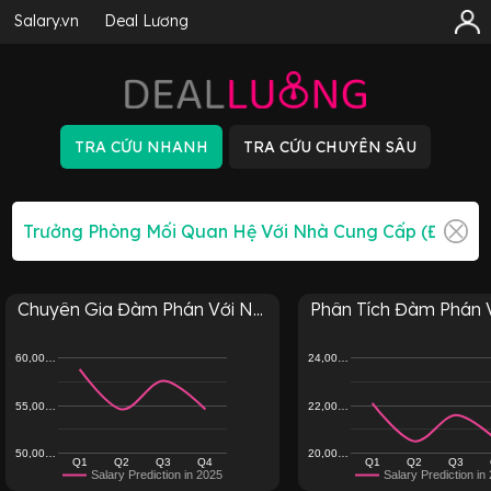
Salary.vn
Deal Lương
Chuyên Gia Đàm Phán Với N...
Phân Tích Đàm Phán Vớ
60,00…
24,00…
55,00…
22,00…
50,00…
20,00…
Q1
Q2
Q3
Q4
Q1
Q2
Q3
Salary Prediction in 2025
Salary Prediction in