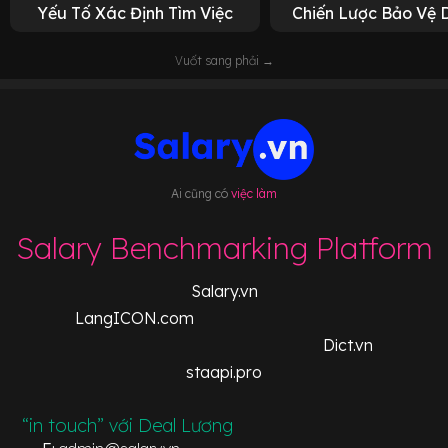
Yếu Tố Xác Định Tìm Việc
Chiến Lược Bảo Vệ 
Vuốt sang phải →
Ai cũng có
việc làm
Salary Benchmarking Platform
Salary.vn
LangICON.com
Dict.vn
staapi.pro
“in touch” với Deal Lương