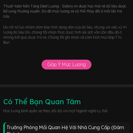
Thuật toán Nền Tảng Deal Lương - Salary.vn được học mới và dữ liệu được
bổ sung thường xuyên. Do đó mức lương sẽ có thể thay đổi ở mỗi lần tra
cứu.
Dù rất nổ lực nhằm đảm bảo tính đúng đắn của dữ liệu, nhưng với việc xử trí
lượng dữ liệu lớn, chúng tôi nhận thức được tính sai sót vẫn còn đâu đó ở
những kết quả được trả ra. Chúng tôi ghi nhận và cảm kích mọi Góp Ý từ
Bạn.
Góp Ý Mức Lương
Có Thể Bạn Quan Tâm
Mức lương bình quân sẽ thay đổi đối với một Ngành nghề cụ thể.
Trưởng Phòng Mối Quan Hệ Với Nhà Cung Cấp (Đàm