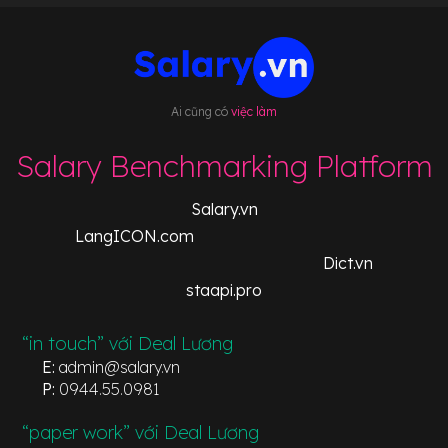
Ai cũng có
việc làm
Salary Benchmarking Platform
Salary.vn
LangICON.com
Dict.vn
staapi.pro
“in touch” với Deal Lương
E:
admin@salary.vn
P:
0944.55.0981
“paper work” với Deal Lương