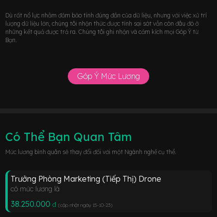
Dù rất nổ lực nhằm đảm bảo tính đúng đắn của dữ liệu, nhưng với việc xử trí
lượng dữ liệu lớn, chúng tôi nhận thức được tính sai sót vẫn còn đâu đó ở
những kết quả được trả ra. Chúng tôi ghi nhận và cảm kích mọi Góp Ý từ
Bạn.
Góp Ý Mức Lương
Có Thể Bạn Quan Tâm
Mức lương bình quân sẽ thay đổi đối với một Ngành nghề cụ thể.
Trưởng Phòng Marketing (Tiếp Thị) Drone
có mức lương là
38.250.000
đ
(cập nhật ngày 15-10-23
)