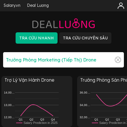
Salary.vn
Deal Lương
Trợ Lý Vận Hành Drone
Trưởng Phòng Sản Phẩ
14,00…
36,00…
13,00…
34,00…
12,00…
32,00…
Q1
Q2
Q3
Q4
Q1
Q2
Q3
Salary Prediction in 2025
Salary Prediction in