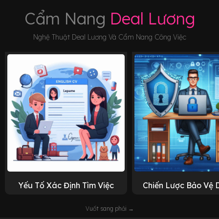
Cẩm Nang
Deal Lương
Nghệ Thuật Deal Lương Và Cẩm Nang Công Việc
Yếu Tố Xác Định Tìm Việc
Chiến Lược Bảo Vệ 
Vuốt sang phải →