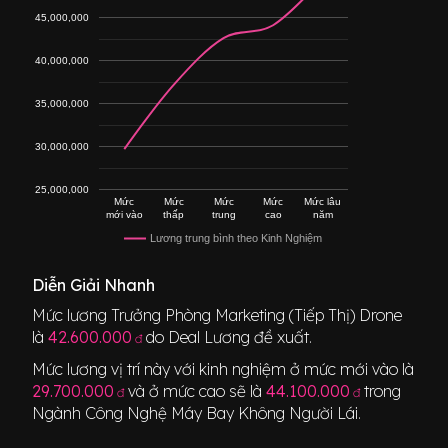
45,000,000
40,000,000
35,000,000
30,000,000
25,000,000
Mức
Mức
Mức
Mức
Mức lâu
mới vào
thấp
trung
cao
năm
Lương trung bình theo Kinh Nghiệm
Diễn Giải Nhanh
Mức lương
Trưởng Phòng Marketing (Tiếp Thị) Drone
là
42.600.000
do Deal Lương đề xuất.
đ
Mức lương vị trí này với kinh nghiệm ở mức mới vào là
29.700.000
và ở mức cao sẽ là
44.100.000
trong
đ
đ
Ngành
Công Nghệ Máy Bay Không Người Lái
.