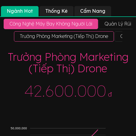
Ngành Hot
Thống Kê
Cẩm Nang
Công Nghệ Máy Bay Không Người Lái
Quản Lý Rủi R
Trưởng Phòng Marketing (Tiếp Thị) Drone
Chuyên
Trưởng Phòng Marketing
(Tiếp Thị) Drone
42.600.000
đ
50,000,000