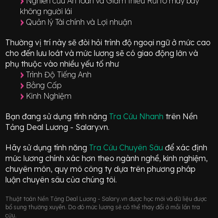
Nghiên cứu An toàn và Giảm thiểu Rủi ro máy bay
không người lái
Quản lý Tài chính và Lợi nhuận
Thường vị trí này sẽ đòi hỏi trình độ ngoại ngữ ở mức
cao
cho đến lưu loát
và mức lương sẽ có giao động
lớn
và
phụ thuộc vào nhiều yếu tố như
Trình Độ Tiếng Anh
Bằng Cấp
Kinh Nghiệm
Bạn đang sử dụng tính năng
Tra Cứu Nhanh
trên Nền
Tảng Deal Lương - Salary.vn.
Hãy sử dụng tính năng
Tra Cứu Chuyên Sâu
để xác định
mức lương chính xác hơn theo ngành nghề, kinh nghiệm,
chuyên môn, quy mô công ty dựa trên phương pháp
luận chuyên sâu của chúng tôi.
Thuật toán Nền Tảng Deal Lương - Salary.vn được học mới và dữ liệu được
bổ sung thường xuyên. Do đó mức lương sẽ có thể thay đổi ở mỗi lần tra
cứu.