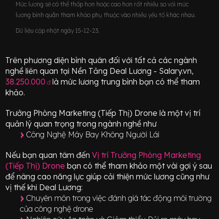
Mức lương sẽ có thể thấp hơn hoặc cao hơn rất nhiều so với mức
lương bình quân tham khảo phụ thuộc vào nhiều yếu tố khác nhau.
Dữ liệu cập nhật ngày 15-12-23.
Trên phương diện bình quân đối với tất cả các ngành
nghề liên quan tại Nền Tảng Deal Lương - Salary.vn,
38.250.000
là mức lương trung bình bạn có thể tham
đ
khảo.
Trưởng Phòng Marketing (Tiếp Thị) Drone
là một vị trí
quản lý quan trọng
trong ngành nghề như
Công Nghệ Máy Bay Không Người Lái
Nếu bạn quan tâm đến
Vị trí
Trưởng Phòng Marketing
(Tiếp Thị) Drone
bạn có thể tham khảo một vài gợi ý sau
để nâng cao năng lực giúp cải thiện mức lương cũng như
vị thế khi Deal Lương:
Chuyên môn trong việc đánh giá tác động môi trường
của công nghệ drone