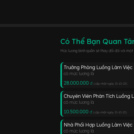
Có Thể Bạn Quan T
Mức lương bình quân sẽ thay đổi đối với một
Trưởng Phòng Luồng Làm Việc
có mức lương là
28.000.000
đ
(cập nhật ngày 15-10-23
)
Chuyên Viên Phân Tích Luồng 
có mức lương là
10.500.000
đ
(cập nhật ngày 15-10-23
)
Nhà Phối Hợp Luồng Làm Việc
có mức lương là