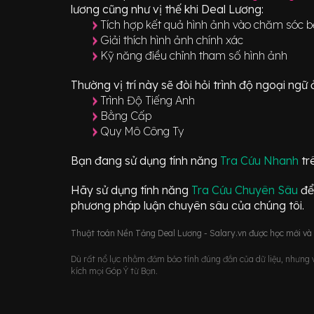
lương cũng như vị thế khi Deal Lương:
Tích hợp kết quả hình ảnh vào chăm sóc 
Giải thích hình ảnh chính xác
Kỹ năng điều chỉnh tham số hình ảnh
Thường vị trí này sẽ đòi hỏi trình độ ngoại ng
Trình Độ Tiếng Anh
Bằng Cấp
Quy Mô Công Ty
Bạn đang sử dụng tính năng
Tra Cứu Nhanh
tr
Hãy sử dụng tính năng
Tra Cứu Chuyên Sâu
để
phương pháp luận chuyên sâu của chúng tôi.
Thuật toán Nền Tảng Deal Lương - Salary.vn được học mới và d
Dù rất nổ lực nhằm đảm bảo tính đúng đắn của dữ liệu, nhưng vớ
kích mọi Góp Ý từ Bạn.