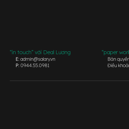
“in touch” với Deal Lương
“paper wor
E:
admin@salary.vn
Bản quyề
P:
0944.55.0981
Điều khoả