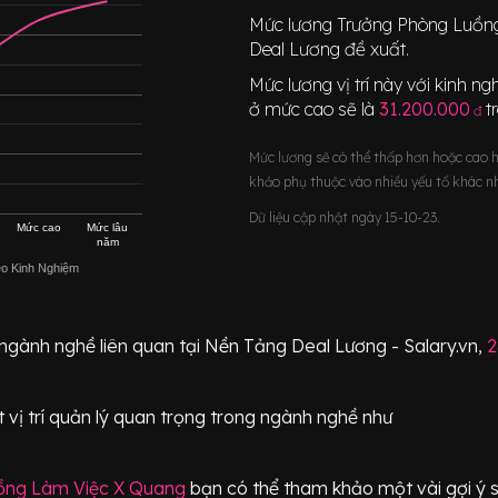
Mức lương
Trưởng Phòng Luồn
Deal Lương đề xuất.
Mức lương vị trí này với kinh 
ở mức cao sẽ là
31.200.000
t
đ
Mức lương sẽ có thể thấp hơn hoặc cao 
khảo phụ thuộc vào nhiều yếu tố khác n
Dữ liệu cập nhật ngày 15-10-23.
Mức cao
Mức lâu
năm
eo Kinh Nghiệm
 ngành nghề liên quan tại Nền Tảng Deal Lương - Salary.vn,
2
 vị trí
quản lý quan trọng
trong ngành nghề như
ồng Làm Việc X Quang
bạn có thể tham khảo một vài gợi ý s