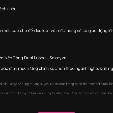
bệnh nhân
ữ ở mức
cao cho đến lưu loát
và mức lương sẽ có giao động
lớ
ên Nền Tảng Deal Lương - Salary.vn.
 xác định mức lương chính xác hơn theo ngành nghề, kinh n
ữ liệu được bổ sung thường xuyên. Do đó mức lương sẽ có thể thay đổi ở mỗi lần
i việc xử trí lượng dữ liệu lớn, chúng tôi nhận thức được tính sai sót vẫn còn đâ