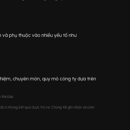
n
và phụ thuộc vào nhiều yếu tố như
ghiệm, chuyên môn, quy mô công ty dựa trên
 tra cứu.
u đó ở những kết quả được trả ra. Chúng tôi ghi nhận và cảm