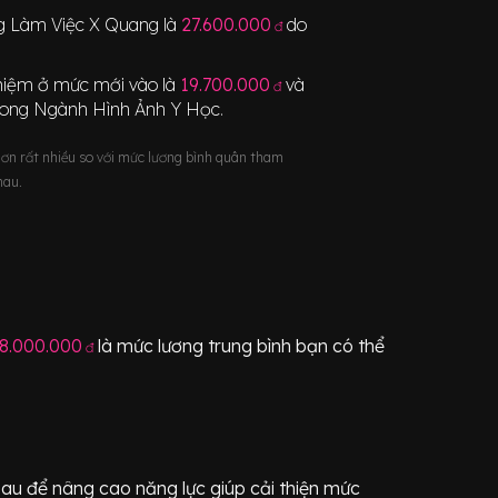
g Làm Việc X Quang
là
27.600.000
do
đ
nghiệm ở mức mới vào là
19.700.000
và
đ
rong Ngành
Hình Ảnh Y Học
.
hơn rất nhiều so với mức lương bình quân tham
hau.
8.000.000
là mức lương trung bình bạn có thể
đ
au để nâng cao năng lực giúp cải thiện mức