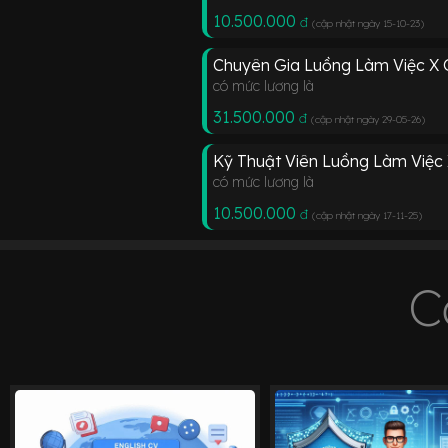
10.500.000
đ
(cập nhật ngày 15-10-23
)
Chuyên Gia Luồng Làm Việc X
có mức lương là
31.500.000
đ
(cập nhật ngày 29-05-26
)
Kỹ Thuật Viên Luồng Làm Việc
có mức lương là
10.500.000
đ
(cập nhật ngày 17-11-25
)
C