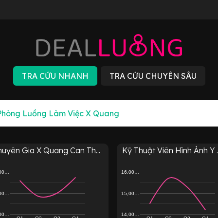
uyên Gia X Quang Can Th...
Kỹ Thuật Viên Hình Ảnh Y ..
,00…
16,00…
,00…
15,00…
,00…
14,00…
Q1
Q2
Q3
Q4
Q1
Q2
Q3
Q4