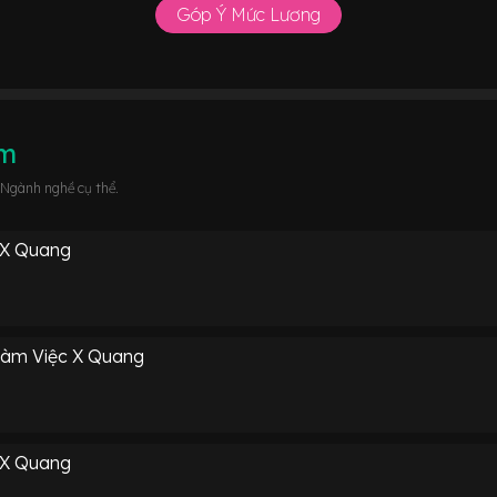
Góp Ý Mức Lương
âm
 Ngành nghề cụ thể.
 X Quang
Làm Việc X Quang
 X Quang