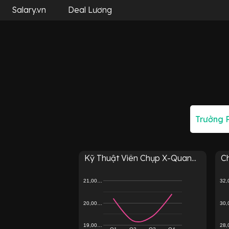
Salary.vn
Deal Lương
Kỹ Thuật Viên Chụp X-Quan...
Ch
21,00…
32
20,00…
30
19,00…
28
Q1
Q2
Q3
Q4