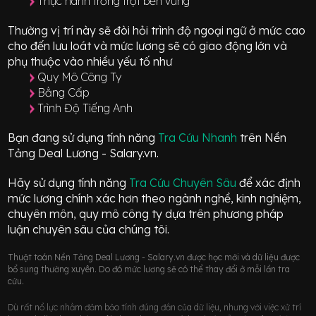
Thực hành trồng trọt bền vững
Thường vị trí này sẽ đòi hỏi trình độ ngoại ngữ ở mức
cao
cho đến lưu loát
và mức lương sẽ có giao động
lớn
và
phụ thuộc vào nhiều yếu tố như
Quy Mô Công Ty
Bằng Cấp
Trình Độ Tiếng Anh
Bạn đang sử dụng tính năng
Tra Cứu Nhanh
trên Nền
Tảng Deal Lương - Salary.vn.
Hãy sử dụng tính năng
Tra Cứu Chuyên Sâu
để xác định
mức lương chính xác hơn theo ngành nghề, kinh nghiệm,
chuyên môn, quy mô công ty dựa trên phương pháp
luận chuyên sâu của chúng tôi.
Thuật toán Nền Tảng Deal Lương - Salary.vn được học mới và dữ liệu được
bổ sung thường xuyên. Do đó mức lương sẽ có thể thay đổi ở mỗi lần tra
cứu.
Dù rất nổ lực nhằm đảm bảo tính đúng đắn của dữ liệu, nhưng với việc xử trí