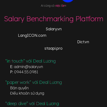
Ai cũng có
việc làm
Salary Benchmarking Platform
Salary.vn
LangICON.com
Dict.vn
staapi.pro
“in touch” với Deal Lương
E:
admin@salary.vn
P:
0944.55.0981
“paper work” với Deal Lương
Bản quyền
Điều khoản sử dụng
“deep dive” với Deal Lương