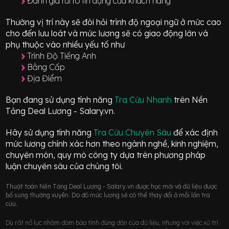
Đánh giá rủi ro tín dụng của khách hàng
Thường vị trí này sẽ đòi hỏi trình độ ngoại ngữ ở mức
cao
cho đến lưu loát
và mức lương sẽ có giao động
lớn
và
phụ thuộc vào nhiều yếu tố như
Trình Độ Tiếng Anh
Bằng Cấp
Địa Điểm
Bạn đang sử dụng tính năng
Tra Cứu Nhanh
trên Nền
Tảng Deal Lương - Salary.vn.
Hãy sử dụng tính năng
Tra Cứu Chuyên Sâu
để xác định
mức lương chính xác hơn theo ngành nghề, kinh nghiệm,
chuyên môn, quy mô công ty dựa trên phương pháp
luận chuyên sâu của chúng tôi.
Thuật toán Nền Tảng Deal Lương - Salary.vn được học mới và dữ liệu được
bổ sung thường xuyên. Do đó mức lương sẽ có thể thay đổi ở mỗi lần tra
cứu.
Dù rất nổ lực nhằm đảm bảo tính đúng đắn của dữ liệu, nhưng với việc xử trí