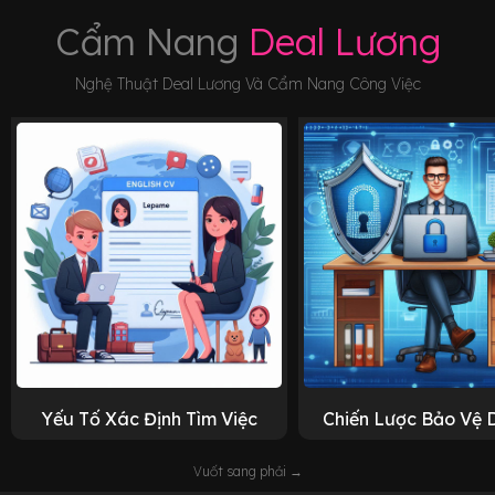
Cẩm Nang
Deal Lương
Nghệ Thuật Deal Lương Và Cẩm Nang Công Việc
Yếu Tố Xác Định Tìm Việc
Chiến Lược Bảo Vệ 
Vuốt sang phải →