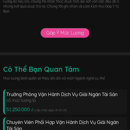
lượng dữ liệu lớn, chúng tôi nhận thức được tính sai sót vẫn còn đâu đó ở
những kết quả được trả ra. Chúng tôi ghi nhận và cảm kích mọi Góp Ý từ
Bạn.
Góp Ý Mức Lương
Có Thể Bạn Quan Tâm
Mức lương bình quân sẽ thay đổi đối với một Ngành nghề cụ thể.
Trưởng Phòng Vận Hành Dịch Vụ Giải Ngân Tài Sản
có mức lương là
51.250.000
đ
(cập nhật ngày 15-10-23
)
Chuyên Viên Phối Hợp Vận Hành Dịch Vụ Giải Ngân
Tài Sản