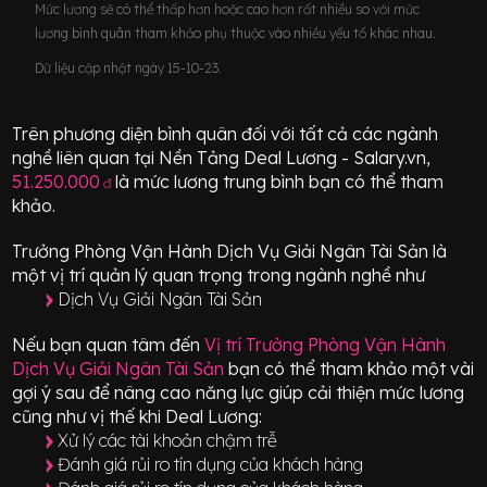
Mức lương sẽ có thể thấp hơn hoặc cao hơn rất nhiều so với mức
lương bình quân tham khảo phụ thuộc vào nhiều yếu tố khác nhau.
Dữ liệu cập nhật ngày 15-10-23.
Trên phương diện bình quân đối với tất cả các ngành
nghề liên quan tại Nền Tảng Deal Lương - Salary.vn,
51.250.000
là mức lương trung bình bạn có thể tham
đ
khảo.
Trưởng Phòng Vận Hành Dịch Vụ Giải Ngân Tài Sản
là
một vị trí
quản lý quan trọng
trong ngành nghề như
Dịch Vụ Giải Ngân Tài Sản
Nếu bạn quan tâm đến
Vị trí
Trưởng Phòng Vận Hành
Dịch Vụ Giải Ngân Tài Sản
bạn có thể tham khảo một vài
gợi ý sau để nâng cao năng lực giúp cải thiện mức lương
cũng như vị thế khi Deal Lương:
Xử lý các tài khoản chậm trễ
Đánh giá rủi ro tín dụng của khách hàng