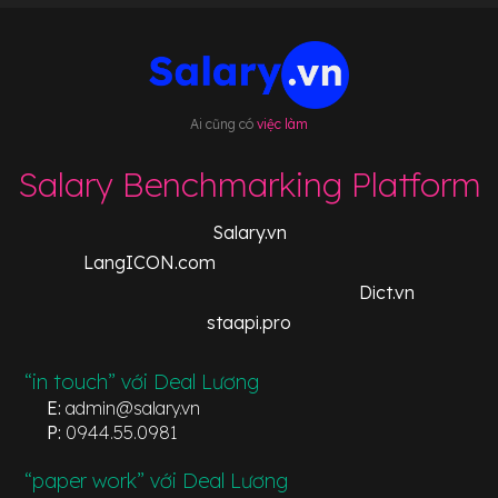
Ai cũng có
việc làm
Salary Benchmarking Platform
Salary.vn
LangICON.com
Dict.vn
staapi.pro
“in touch” với Deal Lương
E:
admin@salary.vn
P:
0944.55.0981
“paper work” với Deal Lương