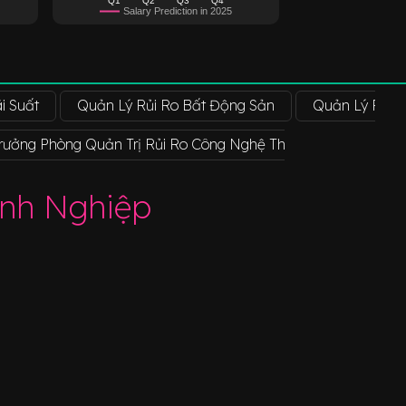
Salary Prediction in 2025
i Suất
Quản Lý Rủi Ro Bất Động Sản
Quản Lý Rủi R
rưởng Phòng Quản Trị Rủi Ro Công Nghệ Thông Tin (IT) (Risk 
anh Nghiệp