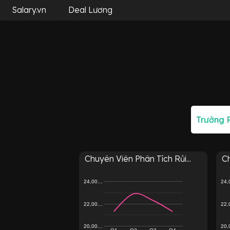
Salary.vn
Deal Lương
Chuyên Viên Phân Tích Rủi...
Ch
24,00…
24
22,00…
22
20,00…
20
Q1
Q2
Q3
Q4