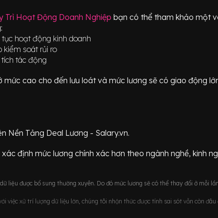
y Trì Hoạt Động Doanh Nghiệp
bạn có thể tham khảo một vài
:
p tục hoạt động kinh doanh
 kiểm soát rủi ro
 tích tác động
ữ ở mức
cao cho đến lưu loát
và mức lương sẽ có giao động
lớ
ên Nền Tảng Deal Lương - Salary.vn.
 xác định mức lương chính xác hơn theo ngành nghề, kinh n
ữ liệu được bổ sung thường xuyên. Do đó mức lương sẽ có thể thay đổi ở mỗi lần
i việc xử trí lượng dữ liệu lớn, chúng tôi nhận thức được tính sai sót vẫn còn đâ