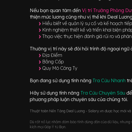
Nếu bạn quan tâm đến
Vị trí
Trưởng Phòng Du
thiện mức lương cũng như vị thế khi Deal Lương
Hiểu biết về quản lý sự cố và kế hoạch tiế
Kinh nghiệm thiết kế và triển khai biện pháp
Thạo việc thực hiện đánh giá rủi ro và phân
Thường vị trí này sẽ đòi hỏi trình độ ngoại ng
Địa Điểm
Bằng Cấp
Quy Mô Công Ty
Bạn đang sử dụng tính năng
Tra Cứu Nhanh
tr
Hãy sử dụng tính năng
Tra Cứu Chuyên Sâu
để
phương pháp luận chuyên sâu của chúng tôi.
Thuật toán Nền Tảng Deal Lương - Salary.vn được học mới và d
Dù rất nổ lực nhằm đảm bảo tính đúng đắn của dữ liệu, nhưng vớ
kích mọi Góp Ý từ Bạn.