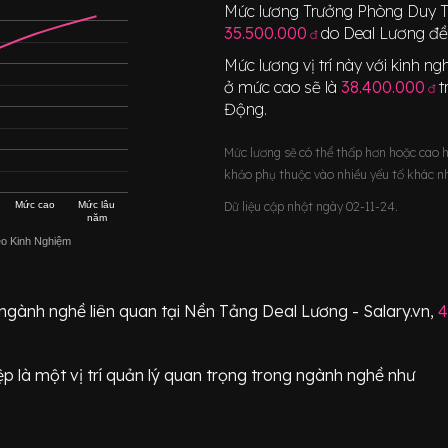
Mức lương
Trưởng Phòng Duy T
35.500.000
do Deal Lương đề
đ
Mức lương vị trí này với kinh 
ở mức cao sẽ là
38.400.000
t
đ
Động
.
Mức lương sẽ có thể thấp hơn hoặc cao 
khảo phụ thuộc vào nhiều yếu tố khác n
Mức cao
Mức lâu
Dữ liệu cập nhật ngày 02-11-24.
năm
eo Kinh Nghiệm
 ngành nghề liên quan tại Nền Tảng Deal Lương - Salary.vn,
4
ệp
là một vị trí
quản lý quan trọng
trong ngành nghề như