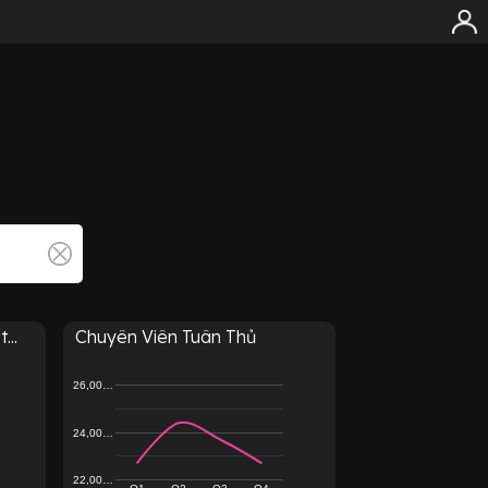
...
Chuyên Viên Tuân Thủ
26,00…
24,00…
22,00…
Q1
Q2
Q3
Q4