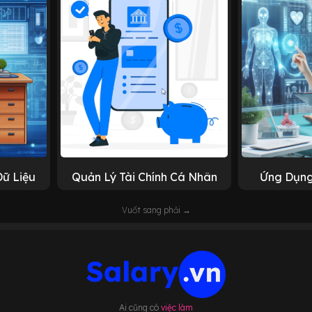
Dữ Liệu
Quản Lý Tài Chính Cá Nhân
Ứng Dụng
Vuốt sang phải →
Ai cũng có
việc làm