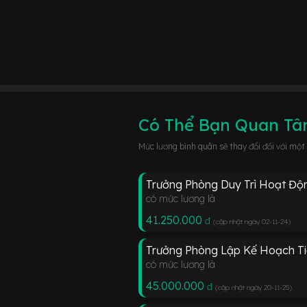
Có Thể Bạn Quan T
Mức lương bình quân sẽ thay đổi đối với một
Trưởng Phòng Duy Trì Hoạt Độ
có mức lương là
41.250.000
đ
(cập nhật ngày 02-11-24
)
Trưởng Phòng Lập Kế Hoạch T
có mức lương là
45.000.000
đ
(cập nhật ngày 20-11-25
)