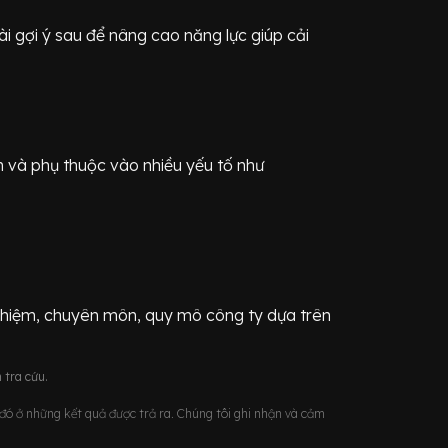
 gợi ý sau để nâng cao năng lực giúp cải
n
và phụ thuộc vào nhiều yếu tố như
ghiệm, chuyên môn, quy mô công ty dựa trên
 tra cứu.
u đó ở những kết quả được trả ra. Chúng tôi ghi nhận và cảm