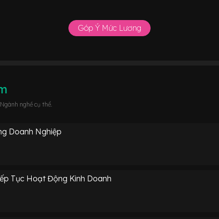
Góp Ý Mức Lương
âm
 Ngành nghề cụ thể.
ng Doanh Nghiệp
iếp Tục Hoạt Động Kinh Doanh