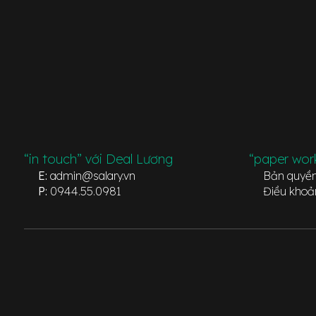
“in touch” với Deal Lương
“paper wor
E:
admin@salary.vn
Bản quyề
P:
0944.55.0981
Điều khoả