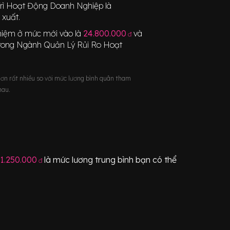
rì Hoạt Động Doanh Nghiệp
là
 xuất.
nghiệm ở mức mới vào là
24.800.000
và
đ
rong Ngành
Quản Lý Rủi Ro Hoạt
hơn rất nhiều so với mức lương bình quân tham
hau.
1.250.000
là mức lương trung bình bạn có thể
đ