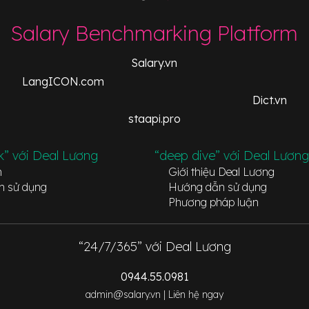
Salary Benchmarking Platform
Salary.vn
LangICON.com
Dict.vn
staapi.pro
k” với Deal Lương
“deep dive” với Deal Lương
n
Giới thiệu Deal Lương
n sử dụng
Hướng dẫn sử dụng
Phương pháp luận
“24/7/365” với Deal Lương
0944.55.0981
admin@salary.vn |
Liên hệ ngay