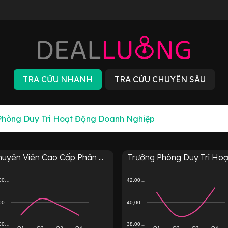
uyên Viên Cao Cấp Phân ...
Trưởng Phòng Duy Trì Hoạt
,00…
42,00…
,00…
40,00…
,00…
38,00…
Q1
Q2
Q3
Q4
Q1
Q2
Q3
Q4