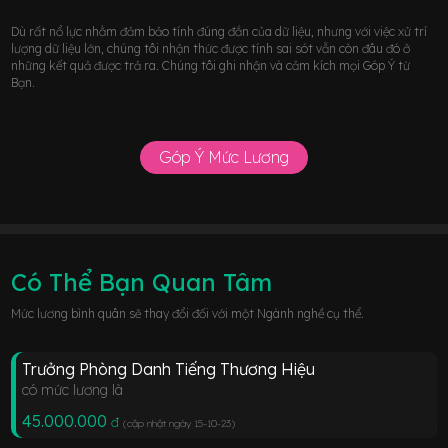
Dù rất nổ lực nhằm đảm bảo tính đúng đắn của dữ liệu, nhưng với việc xử trí
lượng dữ liệu lớn, chúng tôi nhận thức được tính sai sót vẫn còn đâu đó ở
những kết quả được trả ra. Chúng tôi ghi nhận và cảm kích mọi Góp Ý từ
Bạn.
Góp Ý Mức Lương
Có Thể Bạn Quan Tâm
Mức lương bình quân sẽ thay đổi đối với một Ngành nghề cụ thể.
Trưởng Phòng Danh Tiếng Thương Hiệu
có mức lương là
45.000.000
đ
(cập nhật ngày 15-10-23
)