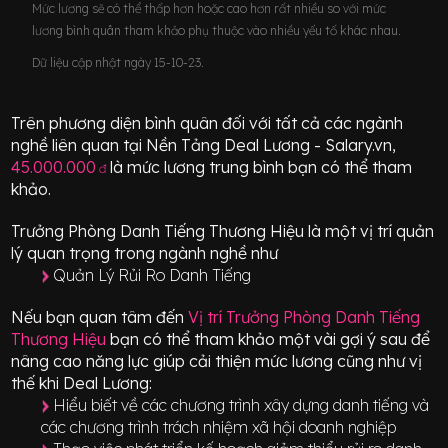
Mức lương sẽ có thể thấp hơn hoặc cao hơn rất nhiều so với mức
lương bình quân tham khảo phụ thuộc vào nhiều yếu tố khác nhau.
Dữ liệu cập nhật ngày 15-10-23.
Trên phương diện bình quân đối với tất cả các ngành
nghề liên quan tại Nền Tảng Deal Lương - Salary.vn,
45.000.000
là mức lương trung bình bạn có thể tham
đ
khảo.
Trưởng Phòng Danh Tiếng Thương Hiệu
là một vị trí
quản
lý quan trọng
trong ngành nghề như
Quản Lý Rủi Ro Danh Tiếng
Nếu bạn quan tâm đến
Vị trí
Trưởng Phòng Danh Tiếng
Thương Hiệu
bạn có thể tham khảo một vài gợi ý sau để
nâng cao năng lực giúp cải thiện mức lương cũng như vị
thế khi Deal Lương:
Hiểu biết về các chương trình xây dựng danh tiếng và
các chương trình trách nhiệm xã hội doanh nghiệp