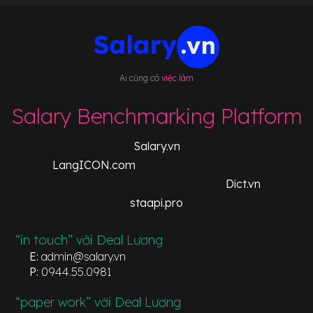
Ai cũng có
việc làm
Salary Benchmarking Platform
Salary.vn
LangICON.com
Dict.vn
staapi.pro
“in touch” với Deal Lương
E:
admin@salary.vn
P:
0944.55.0981
“paper work” với Deal Lương