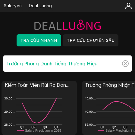
Salary.vn
Deal Lương
Kiểm Toán Viên Rủi Ro Dan...
Trưởng Phòng Nhận Th
30,00…
45,00…
29,00…
40,00…
28,00…
35,00…
Q1
Q2
Q3
Q4
Q1
Q2
Q3
Salary Prediction in 2025
Salary Prediction in