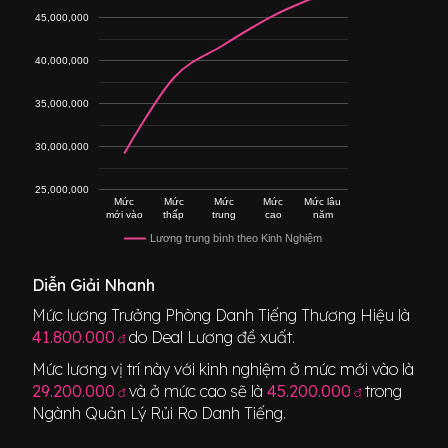
45,000,000
40,000,000
35,000,000
30,000,000
25,000,000
Mức
Mức
Mức
Mức
Mức lâu
mới vào
thấp
trung
cao
năm
Lương trung bình theo Kinh Nghiệm
Diễn Giải Nhanh
Mức lương
Trưởng Phòng Danh Tiếng Thương Hiệu
là
41.800.000
do Deal Lương đề xuất.
đ
Mức lương vị trí này với kinh nghiệm ở mức mới vào là
29.200.000
và ở mức cao sẽ là
45.200.000
trong
đ
đ
Ngành
Quản Lý Rủi Ro Danh Tiếng
.