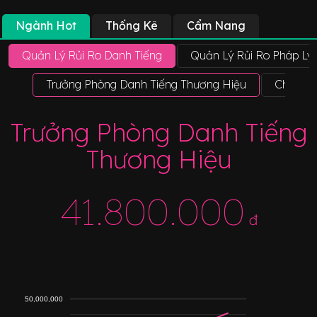
Ngành Hot
Thống Kê
Cẩm Nang
Quản Lý Rủi Ro Danh Tiếng
Quản Lý Rủi Ro Pháp Lý
Trưởng Phòng Danh Tiếng Thương Hiệu
Chuyên 
Trưởng Phòng Danh Tiếng
Thương Hiệu
41.800.000
đ
50,000,000