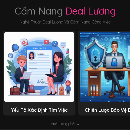
Cẩm Nang
Deal Lương
Nghệ Thuật Deal Lương Và Cẩm Nang Công Việc
Yếu Tố Xác Định Tìm Việc
Chiến Lược Bảo Vệ 
Vuốt sang phải →