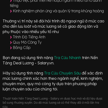
Thạo việc phát triển kế hoạch giảm thiểu rủi ro danh
tiếng
Kinh nghiệm phản ứng và quản lý trong khủng hoảng
Thường vị trí này sẽ đòi hỏi trình độ ngoại ngữ ở mức
cao
cho đến lưu loát
và mức lương sẽ có giao động
lớn
và
phụ thuộc vào nhiều yếu tố như
Trình Độ Tiếng Anh
Quy Mô Công Ty
Bằng Cấp
Bạn đang sử dụng tính năng
Tra Cứu Nhanh
trên Nền
Tảng Deal Lương - Salary.vn.
Hãy sử dụng tính năng
Tra Cứu Chuyên Sâu
để xác định
mức lương chính xác hơn theo ngành nghề, kinh nghiệm,
chuyên môn, quy mô công ty dựa trên phương pháp
luận chuyên sâu của chúng tôi.
Thuật toán Nền Tảng Deal Lương - Salary.vn được học mới và dữ liệu được
bổ sung thường xuyên. Do đó mức lương sẽ có thể thay đổi ở mỗi lần tra
cứu.