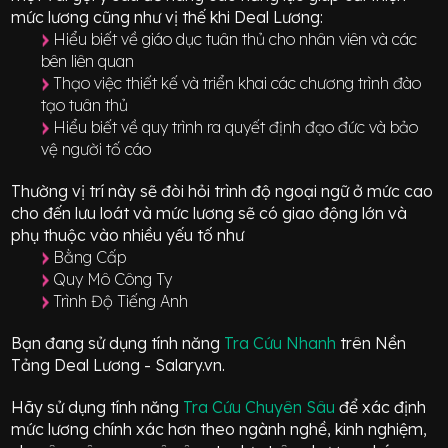
mức lương cũng như vị thế khi Deal Lương:
Hiểu biết về giáo dục tuân thủ cho nhân viên và các
bên liên quan
Thạo việc thiết kế và triển khai các chương trình đào
tạo tuân thủ
Hiểu biết về quy trình ra quyết định đạo đức và bảo
vệ người tố cáo
Thường vị trí này sẽ đòi hỏi trình độ ngoại ngữ ở mức
cao
cho đến lưu loát
và mức lương sẽ có giao động
lớn
và
phụ thuộc vào nhiều yếu tố như
Bằng Cấp
Quy Mô Công Ty
Trình Độ Tiếng Anh
Bạn đang sử dụng tính năng
Tra Cứu Nhanh
trên Nền
Tảng Deal Lương - Salary.vn.
Hãy sử dụng tính năng
Tra Cứu Chuyên Sâu
để xác định
mức lương chính xác hơn theo ngành nghề, kinh nghiệm,