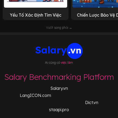
Yếu Tố Xác Định Tìm Việc
Chiến Lược Bảo Vệ 
Vuốt sang phải →
Ai cũng có
việc làm
Salary Benchmarking Platform
Salary.vn
LangICON.com
Dict.vn
staapi.pro