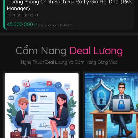
Trưởng Phòng Chính Sách Rủi Ro Tỷ Giá Hối Đoái (Risk
Manager)
có mức lương là
45.000.000
đ
(cập nhật ngày 15-10-23
)
Cẩm Nang
Deal Lương
Nghệ Thuật Deal Lương Và Cẩm Nang Công Việc