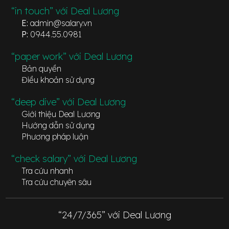
“in touch” với Deal Lương
E:
admin@salary.vn
P:
0944.55.0981
“paper work” với Deal Lương
Bản quyền
Điều khoản sử dụng
“deep dive” với Deal Lương
Giới thiệu Deal Lương
Hướng dẫn sử dụng
Phương pháp luận
“check salary” với Deal Lương
Tra cứu nhanh
Tra cứu chuyên sâu
“24/7/365” với Deal Lương