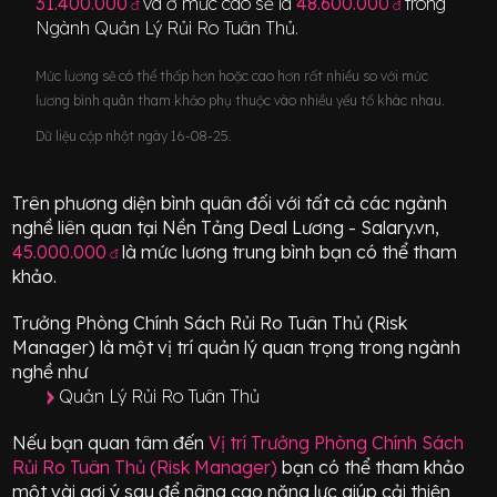
31.400.000
và ở mức cao sẽ là
48.600.000
trong
đ
đ
Ngành
Quản Lý Rủi Ro Tuân Thủ
.
Mức lương sẽ có thể thấp hơn hoặc cao hơn rất nhiều so với mức
lương bình quân tham khảo phụ thuộc vào nhiều yếu tố khác nhau.
Dữ liệu cập nhật ngày 16-08-25.
Trên phương diện bình quân đối với tất cả các ngành
nghề liên quan tại Nền Tảng Deal Lương - Salary.vn,
45.000.000
là mức lương trung bình bạn có thể tham
đ
khảo.
Trưởng Phòng Chính Sách Rủi Ro Tuân Thủ (Risk
Manager)
là một vị trí
quản lý quan trọng
trong ngành
nghề như
Quản Lý Rủi Ro Tuân Thủ
Nếu bạn quan tâm đến
Vị trí
Trưởng Phòng Chính Sách
Rủi Ro Tuân Thủ (Risk Manager)
bạn có thể tham khảo
một vài gợi ý sau để nâng cao năng lực giúp cải thiện