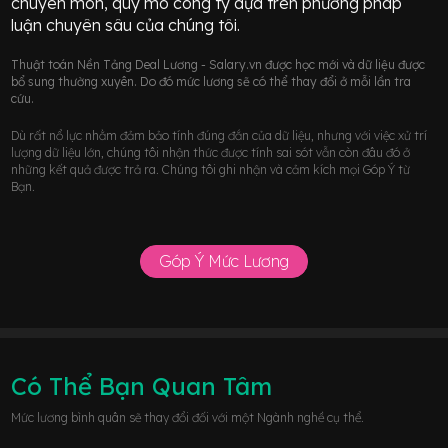
chuyên môn, quy mô công ty dựa trên phương pháp
luận chuyên sâu của chúng tôi.
Thuật toán Nền Tảng Deal Lương - Salary.vn được học mới và dữ liệu được
bổ sung thường xuyên. Do đó mức lương sẽ có thể thay đổi ở mỗi lần tra
cứu.
Dù rất nổ lực nhằm đảm bảo tính đúng đắn của dữ liệu, nhưng với việc xử trí
lượng dữ liệu lớn, chúng tôi nhận thức được tính sai sót vẫn còn đâu đó ở
những kết quả được trả ra. Chúng tôi ghi nhận và cảm kích mọi Góp Ý từ
Bạn.
Góp Ý Mức Lương
Có Thể Bạn Quan Tâm
Mức lương bình quân sẽ thay đổi đối với một Ngành nghề cụ thể.