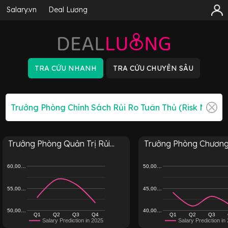
Salary.vn
Deal Lương
Trưởng Phòng Quản Trị Rủi...
Trưởng Phòng Chương T
60,00…
50,00…
55,00…
45,00…
50,00…
40,00…
Q1
Q2
Q3
Q4
Q1
Q2
Q3
Salary Prediction in 2025
Salary Prediction in