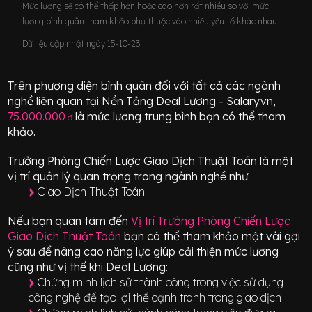
Mức lương sẽ có thể thấp hơn hoặc cao hơn rất nhiều so với mức
lương bình quân tham khảo phụ thuộc vào nhiều yếu tố khác nhau.
Dữ liệu cập nhật ngày 15-10-23.
Trên phương diện bình quân đối với tất cả các ngành
nghề liên quan tại Nền Tảng Deal Lương - Salary.vn,
75.000.000
là mức lương trung bình bạn có thể tham
đ
khảo.
Trưởng Phòng Chiến Lược Giao Dịch Thuật Toán
là một
vị trí
quản lý quan trọng
trong ngành nghề như
Giao Dịch Thuật Toán
Nếu bạn quan tâm đến
Vị trí
Trưởng Phòng Chiến Lược
Giao Dịch Thuật Toán
bạn có thể tham khảo một vài gợi
ý sau để nâng cao năng lực giúp cải thiện mức lương
cũng như vị thế khi Deal Lương:
Chứng minh lịch sử thành công trong việc sử dụng
công nghệ để tạo lợi thế cạnh tranh trong giao dịch