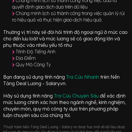
Chứng minh lịch sử thành công trong việc đưa ra
quyết định giao dịch dựa trên dữ liệu
Chứng minh lịch sử thành công trong việc quản lý rủi
ro hiệu quả và thực hiện giao dịch hiệu quả
Thường vị trí này sẽ đòi hỏi trình độ ngoại ngữ ở mức
cao
cho đến lưu loát
và mức lương sẽ có giao động
lớn
và
phụ thuộc vào nhiều yếu tố như
Trình Độ Tiếng Anh
Địa Điểm
Quy Mô Công Ty
Bạn đang sử dụng tính năng
Tra Cứu Nhanh
trên Nền
Tảng Deal Lương - Salary.vn.
Hãy sử dụng tính năng
Tra Cứu Chuyên Sâu
để xác định
mức lương chính xác hơn theo ngành nghề, kinh nghiệm,
chuyên môn, quy mô công ty dựa trên phương pháp
luận chuyên sâu của chúng tôi.
Thuật toán Nền Tảng Deal Lương - Salary.vn được học mới và dữ liệu được
bổ sung thường xuyên. Do đó mức lương sẽ có thể thay đổi ở mỗi lần tra