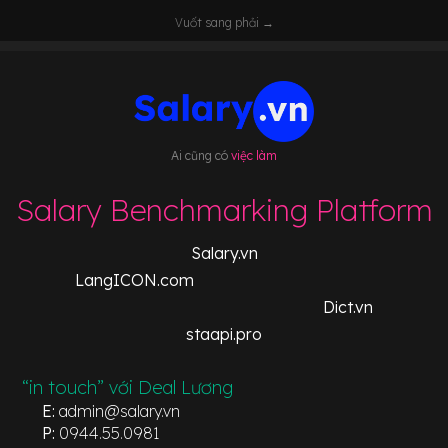
Vuốt sang phải →
Ai cũng có
việc làm
Salary Benchmarking Platform
Salary.vn
LangICON.com
Dict.vn
staapi.pro
“in touch” với Deal Lương
E:
admin@salary.vn
P:
0944.55.0981