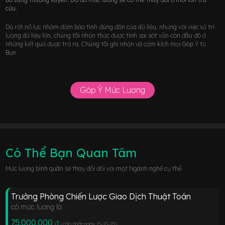
cứu.
Dù rất nổ lực nhằm đảm bảo tính đúng đắn của dữ liệu, nhưng với việc xử trí
lượng dữ liệu lớn, chúng tôi nhận thức được tính sai sót vẫn còn đâu đó ở
những kết quả được trả ra. Chúng tôi ghi nhận và cảm kích mọi Góp Ý từ
Bạn.
Góp Ý Mức Lương
Có Thể Bạn Quan Tâm
Mức lương bình quân sẽ thay đổi đối với một Ngành nghề cụ thể.
Trưởng Phòng Chiến Lược Giao Dịch Thuật Toán
có mức lương là
75.000.000
đ
(cập nhật ngày 15-10-23
)