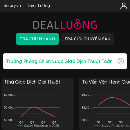
Salary.vn
Deal Lương
Nhà Giao Dịch Giải Thuật
Tư Vấn Vận Hành Giao 
60,00…
40,00…
55,00…
35,00…
50,00…
30,00…
Q1
Q2
Q3
Q4
Q1
Q2
Q3
Salary Prediction in 2025
Salary Prediction in