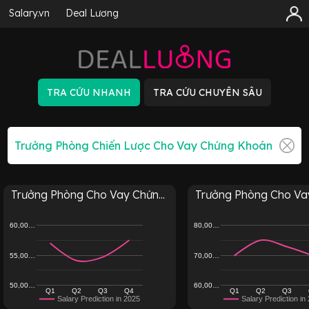
Salary.vn
Deal Lương
Trưởng Phòng Cho Vay Chứn...
Trưởng Phòng Cho Vay
60,00…
80,00…
55,00…
70,00…
50,00…
60,00…
Q1
Q2
Q3
Q4
Q1
Q2
Q3
Salary Prediction in 2025
Salary Prediction in