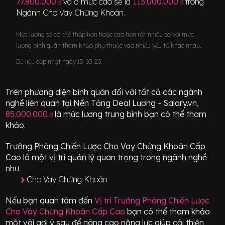
77.800.000
và ở mức cao sẽ là
113.000.000
trong
đ
đ
Ngành
Cho Vay Chứng Khoán
.
Mức lương sẽ có thể thấp hơn hoặc cao hơn rất nhiều so với mức
lương bình quân tham khảo phụ thuộc vào nhiều yếu tố khác nhau.
Dữ liệu cập nhật ngày 15-10-23.
Trên phương diện bình quân đối với tất cả các ngành
nghề liên quan tại Nền Tảng Deal Lương - Salary.vn,
85.000.000
là mức lương trung bình bạn có thể tham
đ
khảo.
Trưởng Phòng Chiến Lược Cho Vay Chứng Khoán Cấp
Cao
là một vị trí
quản lý quan trọng
trong ngành nghề
như
Cho Vay Chứng Khoán
Nếu bạn quan tâm đến
Vị trí
Trưởng Phòng Chiến Lược
Cho Vay Chứng Khoán Cấp Cao
bạn có thể tham khảo
một vài gợi ý sau để nâng cao năng lực giúp cải thiện