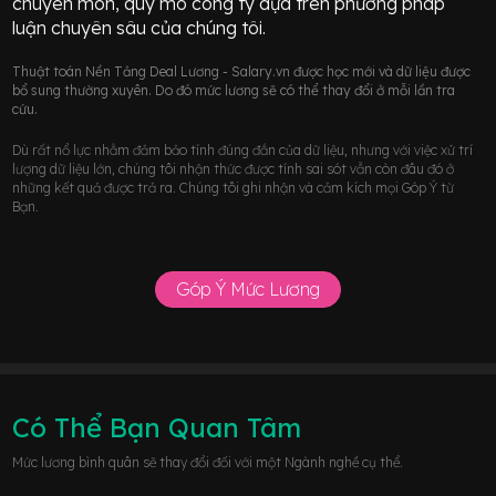
chuyên môn, quy mô công ty dựa trên phương pháp
luận chuyên sâu của chúng tôi.
Thuật toán Nền Tảng Deal Lương - Salary.vn được học mới và dữ liệu được
bổ sung thường xuyên. Do đó mức lương sẽ có thể thay đổi ở mỗi lần tra
cứu.
Dù rất nổ lực nhằm đảm bảo tính đúng đắn của dữ liệu, nhưng với việc xử trí
lượng dữ liệu lớn, chúng tôi nhận thức được tính sai sót vẫn còn đâu đó ở
những kết quả được trả ra. Chúng tôi ghi nhận và cảm kích mọi Góp Ý từ
Bạn.
Góp Ý Mức Lương
Có Thể Bạn Quan Tâm
Mức lương bình quân sẽ thay đổi đối với một Ngành nghề cụ thể.