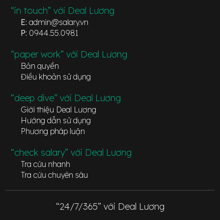
“in touch” với Deal Lương
E:
admin@salary.vn
P:
0944.55.0981
“paper work” với Deal Lương
Bản quyền
Điều khoản sử dụng
“deep dive” với Deal Lương
Giới thiệu Deal Lương
Hướng dẫn sử dụng
Phương pháp luận
“check salary” với Deal Lương
Tra cứu nhanh
Tra cứu chuyên sâu
“24/7/365” với Deal Lương