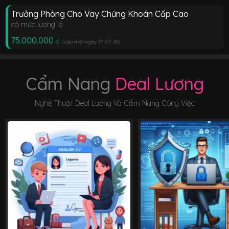
Trưởng Phòng Cho Vay Chứng Khoán Cấp Cao
có mức lương là
75.000.000
đ
(cập nhật ngày 27-07-26
)
Cẩm Nang
Deal Lương
Nghệ Thuật Deal Lương Và Cẩm Nang Công Việc