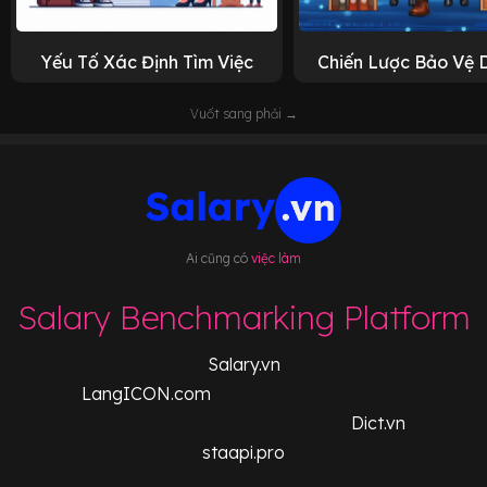
Yếu Tố Xác Định Tìm Việc
Chiến Lược Bảo Vệ 
Vuốt sang phải →
Ai cũng có
việc làm
Salary Benchmarking Platform
Salary.vn
LangICON.com
Dict.vn
staapi.pro