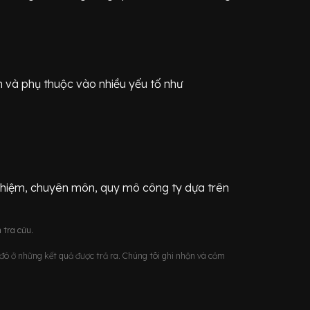
n
và phụ thuộc vào nhiều yếu tố như
ghiệm, chuyên môn, quy mô công ty dựa trên
 tra cứu.
u đó ở những kết quả được trả ra. Chúng tôi ghi nhận và cảm