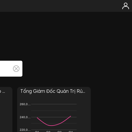
...
Tổng Giám Đốc Quản Trị Rủ...
260,0…
240,0…
220,0…
Q1
Q2
Q3
Q4