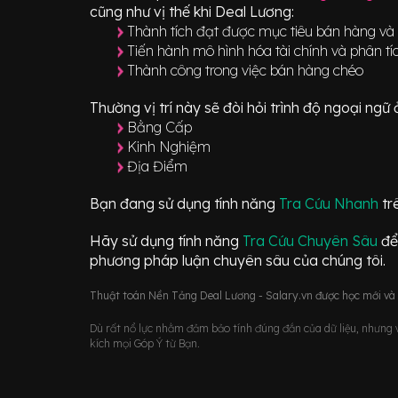
cũng như vị thế khi Deal Lương:
Thành tích đạt được mục tiêu bán hàng và tr
Tiến hành mô hình hóa tài chính và phân tí
Thành công trong việc bán hàng chéo
Thường vị trí này sẽ đòi hỏi trình độ ngoại ng
Bằng Cấp
Kinh Nghiệm
Địa Điểm
Bạn đang sử dụng tính năng
Tra Cứu Nhanh
tr
Hãy sử dụng tính năng
Tra Cứu Chuyên Sâu
để
phương pháp luận chuyên sâu của chúng tôi.
Thuật toán Nền Tảng Deal Lương - Salary.vn được học mới và d
Dù rất nổ lực nhằm đảm bảo tính đúng đắn của dữ liệu, nhưng vớ
kích mọi Góp Ý từ Bạn.