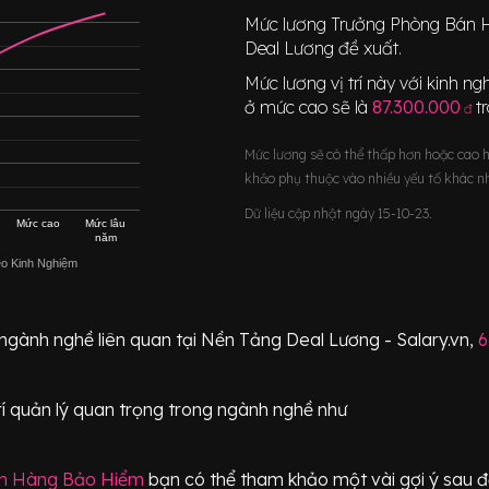
Mức lương
Trưởng Phòng Bán 
Deal Lương đề xuất.
Mức lương vị trí này với kinh 
ở mức cao sẽ là
87.300.000
t
đ
Mức lương sẽ có thể thấp hơn hoặc cao 
khảo phụ thuộc vào nhiều yếu tố khác n
Dữ liệu cập nhật ngày 15-10-23.
Mức cao
Mức lâu
năm
eo Kinh Nghiệm
 ngành nghề liên quan tại Nền Tảng Deal Lương - Salary.vn,
6
rí
quản lý quan trọng
trong ngành nghề như
n Hàng Bảo Hiểm
bạn có thể tham khảo một vài gợi ý sau đ