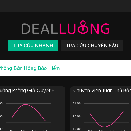
ưởng Phòng Giải Quyết B...
Chuyên Viên Tuân Thủ Bảo 
,00…
21,00…
,00…
20,00…
,00…
19,00…
Q1
Q2
Q3
Q4
Q1
Q2
Q3
Q4