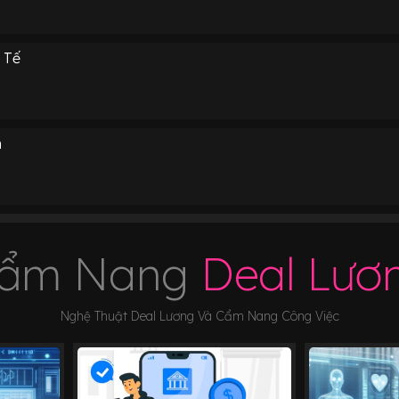
 Tế
m
ẩm Nang
Deal Lươ
Nghệ Thuật Deal Lương Và Cẩm Nang Công Việc