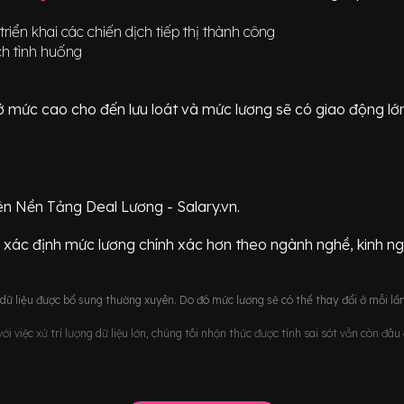
iển khai các chiến dịch tiếp thị thành công
ch tình huống
ữ ở mức
cao cho đến lưu loát
và mức lương sẽ có giao động
lớ
ên Nền Tảng Deal Lương - Salary.vn.
 xác định mức lương chính xác hơn theo ngành nghề, kinh n
ữ liệu được bổ sung thường xuyên. Do đó mức lương sẽ có thể thay đổi ở mỗi lần
i việc xử trí lượng dữ liệu lớn, chúng tôi nhận thức được tính sai sót vẫn còn đâ