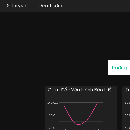
Salary.vn
Deal Lương
Giám Đốc Vận Hành Bảo Hiể...
Tr
140,0…
70
135,0…
65
130,0…
60
Q1
Q2
Q3
Q4