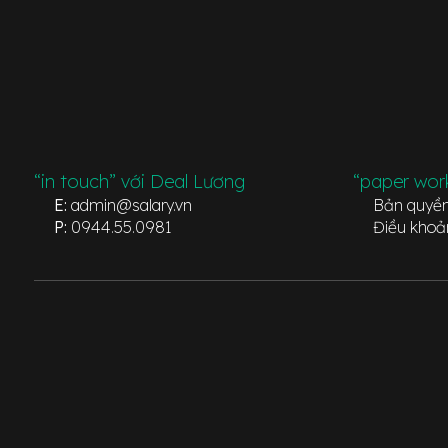
“in touch” với Deal Lương
“paper wor
E:
admin@salary.vn
Bản quyề
P:
0944.55.0981
Điều khoả