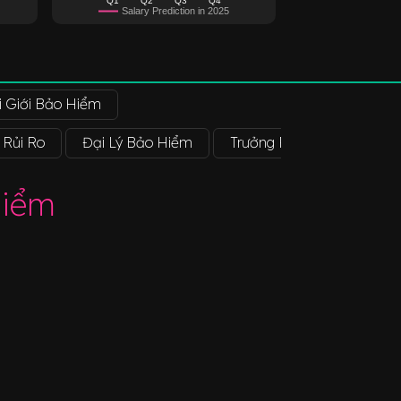
Salary Prediction in 2025
 Giới Bảo Hiểm
 Rủi Ro
Đại Lý Bảo Hiểm
Trưởng Phòng Phòng Chấ
Hiểm