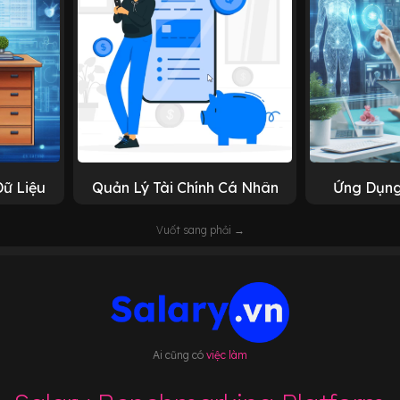
Dữ Liệu
Quản Lý Tài Chính Cá Nhân
Ứng Dụng
Vuốt sang phải →
Ai cũng có
việc làm