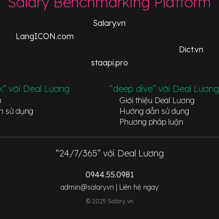
Salary Benchmarking Platform
Salary.vn
LangICON.com
Dict.vn
staapi.pro
k” với Deal Lương
“deep dive” với Deal Lương
n
Giới thiệu Deal Lương
n sử dụng
Hướng dẫn sử dụng
Phương pháp luận
“24/7/365” với Deal Lương
0944.55.0981
admin@salary.vn |
Liên hệ ngay
© 2025 Salary.vn