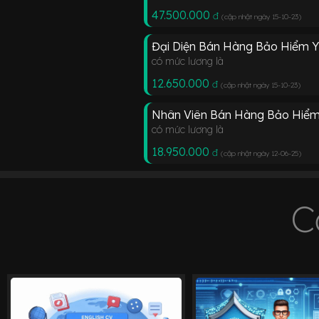
47.500.000
đ
(cập nhật ngày 15-10-23
)
Đại Diện Bán Hàng Bảo Hiểm Y
có mức lương là
12.650.000
đ
(cập nhật ngày 15-10-23
)
Nhân Viên Bán Hàng Bảo Hiể
có mức lương là
18.950.000
đ
(cập nhật ngày 12-06-25
)
C