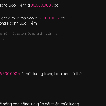
Hàng Bảo Hiểm
là
80.000.000
do
đ
nghiệm ở mức mới vào là
56.100.000
và
đ
rong Ngành
Bảo Hiểm
.
hơn rất nhiều so với mức lương bình quân tham
hau.
6.300.000
là mức lương trung bình bạn có thể
đ
ể nâng cao năng lực giúp cải thiện mức lương