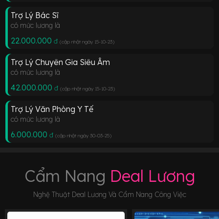
Trợ Lý Bác Sĩ
có mức lương là
22.000.000
đ
(cập nhật ngày 15-10-23
)
Trợ Lý Chuyên Gia Siêu Âm
có mức lương là
42.000.000
đ
(cập nhật ngày 15-10-23
)
Trợ Lý Văn Phòng Y Tế
có mức lương là
6.000.000
đ
(cập nhật ngày 30-03-25
)
Cẩm Nang
Deal Lương
Nghệ Thuật Deal Lương Và Cẩm Nang Công Việc