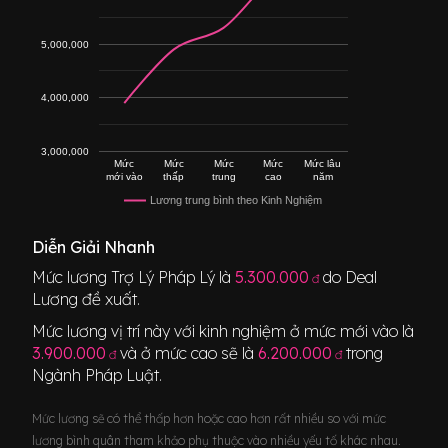
5,000,000
4,000,000
3,000,000
Mức
Mức
Mức
Mức
Mức lâu
mới vào
thấp
trung
cao
năm
Lương trung bình theo Kinh Nghiệm
Diễn Giải Nhanh
Mức lương
Trợ Lý Pháp Lý
là
5.300.000
do Deal
đ
Lương đề xuất.
Mức lương vị trí này với kinh nghiệm ở mức mới vào là
3.900.000
và ở mức cao sẽ là
6.200.000
trong
đ
đ
Ngành
Pháp Luật
.
Mức lương sẽ có thể thấp hơn hoặc cao hơn rất nhiều so với mức
lương bình quân tham khảo phụ thuộc vào nhiều yếu tố khác nhau.