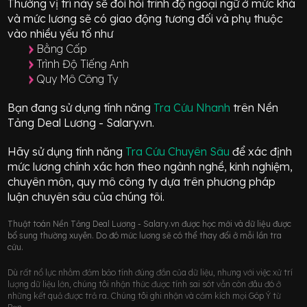
Thường vị trí này sẽ đòi hỏi trình độ ngoại ngữ ở mức
khá
và mức lương sẽ có giao động
tương đối
và phụ thuộc
vào nhiều yếu tố như
Bằng Cấp
Trình Độ Tiếng Anh
Quy Mô Công Ty
Bạn đang sử dụng tính năng
Tra Cứu Nhanh
trên Nền
Tảng Deal Lương - Salary.vn.
Hãy sử dụng tính năng
Tra Cứu Chuyên Sâu
để xác định
mức lương chính xác hơn theo ngành nghề, kinh nghiệm,
chuyên môn, quy mô công ty dựa trên phương pháp
luận chuyên sâu của chúng tôi.
Thuật toán Nền Tảng Deal Lương - Salary.vn được học mới và dữ liệu được
bổ sung thường xuyên. Do đó mức lương sẽ có thể thay đổi ở mỗi lần tra
cứu.
Dù rất nổ lực nhằm đảm bảo tính đúng đắn của dữ liệu, nhưng với việc xử trí
lượng dữ liệu lớn, chúng tôi nhận thức được tính sai sót vẫn còn đâu đó ở
những kết quả được trả ra. Chúng tôi ghi nhận và cảm kích mọi Góp Ý từ