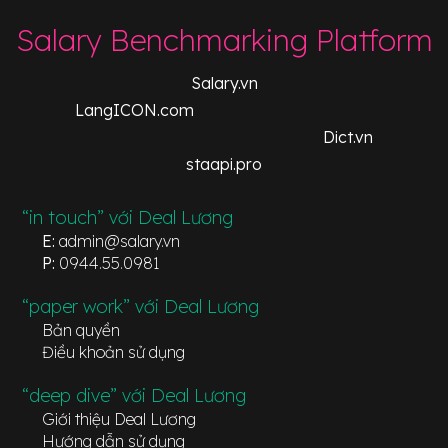
Salary Benchmarking Platform
Salary.vn
LangICON.com
Dict.vn
staapi.pro
“in touch” với Deal Lương
E:
admin@salary.vn
P:
0944.55.0981
“paper work” với Deal Lương
Bản quyền
Điều khoản sử dụng
“deep dive” với Deal Lương
Giới thiệu Deal Lương
Hướng dẫn sử dụng