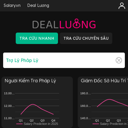
Salary.vn
Deal Lương
Người Kiểm Tra Pháp Lý
Giám Đốc Sở Hữu Trí 
13,00…
180,0…
12,00…
160,0…
11,00…
140,0…
Q1
Q2
Q3
Q4
Q1
Q2
Q3
Salary Prediction in 2025
Salary Prediction in