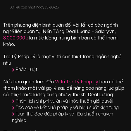
Dữ liệu cập nhật ngày 15-10-23.
Trên phương diện bình quân đối với tất cả các ngành
nghề liên quan tại Nền Tảng Deal Lương - Salary.vn,
8.000.000
là mức lương trung bình bạn có thể tham
đ
khảo.
Trợ Lý Pháp Lý
là một vị trí
cần thiết
trong ngành nghề
như
Pháp Luật
Nếu bạn quan tâm đến
Vị trí
Trợ Lý Pháp Lý
bạn có thể
tham khảo một vài gợi ý sau để nâng cao năng lực giúp
cải thiện mức lương cũng như vị thế khi Deal Lương:
Phân tích chi phí vụ án và thỏa thuận giải quyết
Báo cáo về kết quả pháp lý và hiệu suất kiện tụng
Tuân thủ đạo đức pháp lý và tiêu chuẩn chuyên
nghiệp