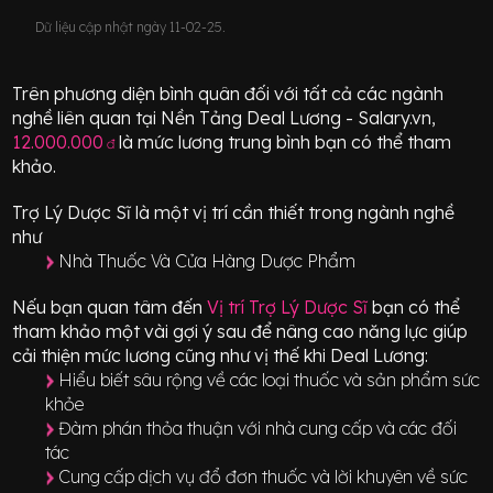
Dữ liệu cập nhật ngày 11-02-25.
Trên phương diện bình quân đối với tất cả các ngành
nghề liên quan tại Nền Tảng Deal Lương - Salary.vn,
12.000.000
là mức lương trung bình bạn có thể tham
đ
khảo.
Trợ Lý Dược Sĩ
là một vị trí
cần thiết
trong ngành nghề
như
Nhà Thuốc Và Cửa Hàng Dược Phẩm
Nếu bạn quan tâm đến
Vị trí
Trợ Lý Dược Sĩ
bạn có thể
tham khảo một vài gợi ý sau để nâng cao năng lực giúp
cải thiện mức lương cũng như vị thế khi Deal Lương:
Hiểu biết sâu rộng về các loại thuốc và sản phẩm sức
khỏe
Đàm phán thỏa thuận với nhà cung cấp và các đối
tác
Cung cấp dịch vụ đổ đơn thuốc và lời khuyên về sức