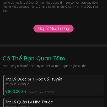
lượng dữ liệu lớn, chúng tôi nhận thức được tính sai sót vẫn còn đâu đó ở
những kết quả được trả ra. Chúng tôi ghi nhận và cảm kích mọi Góp Ý từ
Bạn.
Góp Ý Mức Lương
Có Thể Bạn Quan Tâm
Mức lương bình quân sẽ thay đổi đối với một Ngành nghề cụ thể.
Trợ Lý Dược Sĩ Y Học Cổ Truyền
có mức lương là
9.800.000
đ
(cập nhật ngày 13-08-25
)
Trợ Lý Quản Lý Nhà Thuốc
có mức lương là