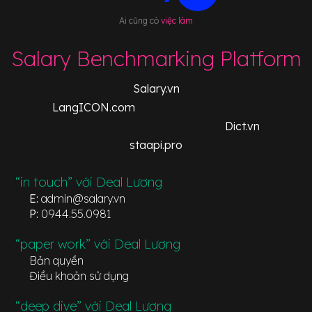
Ai cũng có
việc làm
Salary Benchmarking Platform
Salary.vn
LangICON.com
Dict.vn
staapi.pro
“in touch” với Deal Lương
E:
admin@salary.vn
P:
0944.55.0981
“paper work” với Deal Lương
Bản quyền
Điều khoản sử dụng
“deep dive” với Deal Lương