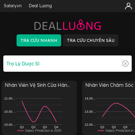
Salary.vn
Deal Lương
Nhân Viên Vệ Sinh Cửa Hàn...
Nhân Viên Chăm Sóc K
11,00…
14,00…
10,50…
13,00…
10,00…
12,00…
Q1
Q2
Q3
Q4
Q1
Q2
Q3
Salary Prediction in 2025
Salary Prediction in