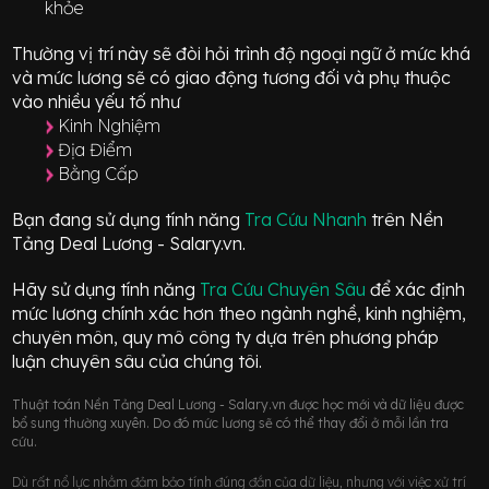
khỏe
Thường vị trí này sẽ đòi hỏi trình độ ngoại ngữ ở mức
khá
và mức lương sẽ có giao động
tương đối
và phụ thuộc
vào nhiều yếu tố như
Kinh Nghiệm
Địa Điểm
Bằng Cấp
Bạn đang sử dụng tính năng
Tra Cứu Nhanh
trên Nền
Tảng Deal Lương - Salary.vn.
Hãy sử dụng tính năng
Tra Cứu Chuyên Sâu
để xác định
mức lương chính xác hơn theo ngành nghề, kinh nghiệm,
chuyên môn, quy mô công ty dựa trên phương pháp
luận chuyên sâu của chúng tôi.
Thuật toán Nền Tảng Deal Lương - Salary.vn được học mới và dữ liệu được
bổ sung thường xuyên. Do đó mức lương sẽ có thể thay đổi ở mỗi lần tra
cứu.
Dù rất nổ lực nhằm đảm bảo tính đúng đắn của dữ liệu, nhưng với việc xử trí