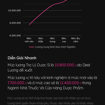
10,000,000
8,000,000
6,000,000
Mức
Mức
Mức
Mức
Mức lâu
mới vào
thấp
trung
cao
năm
Lương trung bình theo Kinh Nghiệm
Diễn Giải Nhanh
Mức lương
Trợ Lý Dược Sĩ
là
10.800.000
do Deal
đ
Lương đề xuất.
Mức lương vị trí này với kinh nghiệm ở mức mới vào là
7.700.000
và ở mức cao sẽ là
11.400.000
trong
đ
đ
Ngành
Nhà Thuốc Và Cửa Hàng Dược Phẩm
.
Mức lương sẽ có thể thấp hơn hoặc cao hơn rất nhiều so với mức
lương bình quân tham khảo phụ thuộc vào nhiều yếu tố khác nhau.