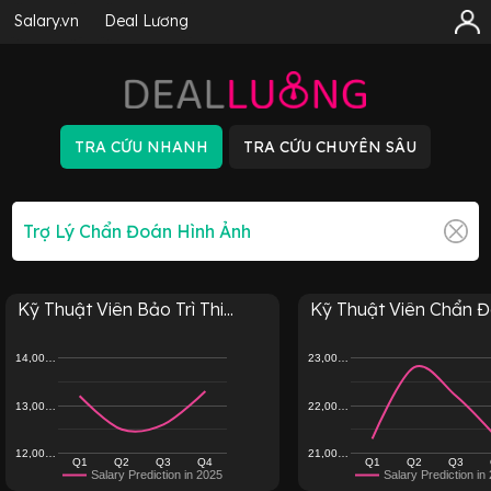
Salary.vn
Deal Lương
Kỹ Thuật Viên Bảo Trì Thi...
Kỹ Thuật Viên Chẩn Đo
14,00…
23,00…
13,00…
22,00…
12,00…
21,00…
Q1
Q2
Q3
Q4
Q1
Q2
Q3
Salary Prediction in 2025
Salary Prediction in