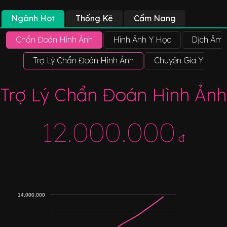
Ngành Hot
Thống Kê
Cẩm Nang
Chẩn Đoán Hình Ảnh
Hình Ảnh Y Học
Dịch Âm 
Trợ Lý Chẩn Đoán Hình Ảnh
Chuyên Gia Y Học 
Trợ Lý Chẩn Đoán Hình Ảnh
12.000.000
đ
14,000,000