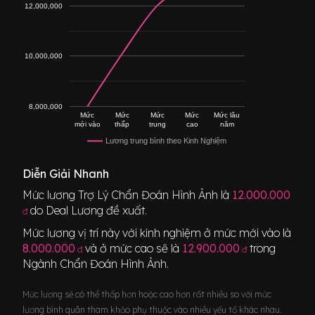
12,000,000
10,000,000
8,000,000
Mức
Mức
Mức
Mức
Mức lâu
mới vào
thấp
trung
cao
năm
Lương trung bình theo Kinh Nghiệm
Diễn Giải Nhanh
Mức lương
Trợ Lý Chẩn Đoán Hình Ảnh
là
12.000.000
do Deal Lương đề xuất.
đ
Mức lương vị trí này với kinh nghiệm ở mức mới vào là
8.000.000
và ở mức cao sẽ là
12.900.000
trong
đ
đ
Ngành
Chẩn Đoán Hình Ảnh
.
Mức lương sẽ có thể thấp hơn hoặc cao hơn rất nhiều so với mức
lương bình quân tham khảo phụ thuộc vào nhiều yếu tố khác nhau.