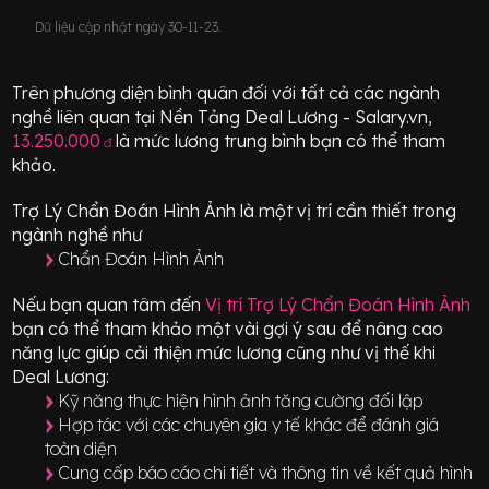
Dữ liệu cập nhật ngày 30-11-23.
Trên phương diện bình quân đối với tất cả các ngành
nghề liên quan tại Nền Tảng Deal Lương - Salary.vn,
13.250.000
là mức lương trung bình bạn có thể tham
đ
khảo.
Trợ Lý Chẩn Đoán Hình Ảnh
là một vị trí
cần thiết
trong
ngành nghề như
Chẩn Đoán Hình Ảnh
Nếu bạn quan tâm đến
Vị trí
Trợ Lý Chẩn Đoán Hình Ảnh
bạn có thể tham khảo một vài gợi ý sau để nâng cao
năng lực giúp cải thiện mức lương cũng như vị thế khi
Deal Lương:
Kỹ năng thực hiện hình ảnh tăng cường đối lập
Hợp tác với các chuyên gia y tế khác để đánh giá
toàn diện
Cung cấp báo cáo chi tiết và thông tin về kết quả hình