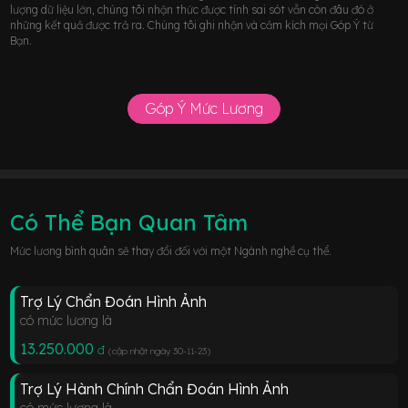
lượng dữ liệu lớn, chúng tôi nhận thức được tính sai sót vẫn còn đâu đó ở
những kết quả được trả ra. Chúng tôi ghi nhận và cảm kích mọi Góp Ý từ
Bạn.
Góp Ý Mức Lương
Có Thể Bạn Quan Tâm
Mức lương bình quân sẽ thay đổi đối với một Ngành nghề cụ thể.
Trợ Lý Chẩn Đoán Hình Ảnh
có mức lương là
13.250.000
đ
(cập nhật ngày 30-11-23
)
Trợ Lý Hành Chính Chẩn Đoán Hình Ảnh
có mức lương là