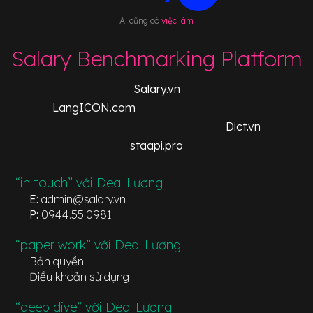
Ai cũng có
việc làm
Salary Benchmarking Platform
Salary.vn
LangICON.com
Dict.vn
staapi.pro
“in touch” với Deal Lương
E:
admin@salary.vn
P:
0944.55.0981
“paper work” với Deal Lương
Bản quyền
Điều khoản sử dụng
“deep dive” với Deal Lương