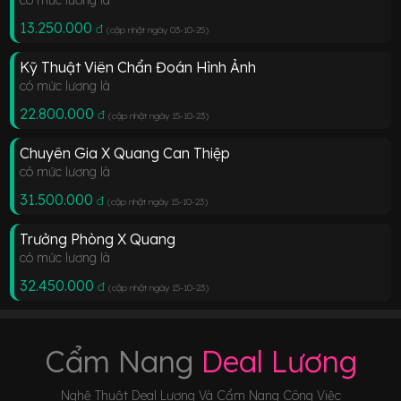
13.250.000
đ
(cập nhật ngày 03-10-25
)
Kỹ Thuật Viên Chẩn Đoán Hình Ảnh
có mức lương là
22.800.000
đ
(cập nhật ngày 15-10-23
)
Chuyên Gia X Quang Can Thiệp
có mức lương là
31.500.000
đ
(cập nhật ngày 15-10-23
)
Trưởng Phòng X Quang
có mức lương là
32.450.000
đ
(cập nhật ngày 15-10-23
)
Cẩm Nang
Deal Lương
Nghệ Thuật Deal Lương Và Cẩm Nang Công Việc