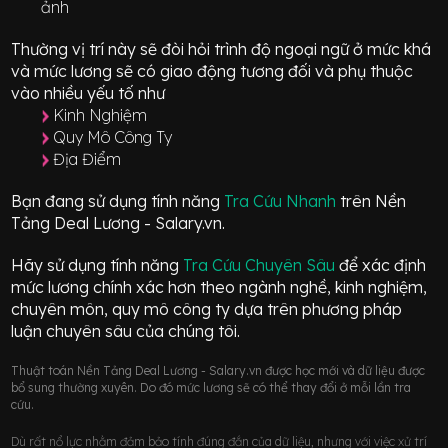
ảnh
Thường vị trí này sẽ đòi hỏi trình độ ngoại ngữ ở mức
khá
và mức lương sẽ có giao động
tương đối
và phụ thuộc
vào nhiều yếu tố như
Kinh Nghiệm
Quy Mô Công Ty
Địa Điểm
Bạn đang sử dụng tính năng
Tra Cứu Nhanh
trên Nền
Tảng Deal Lương - Salary.vn.
Hãy sử dụng tính năng
Tra Cứu Chuyên Sâu
để xác định
mức lương chính xác hơn theo ngành nghề, kinh nghiệm,
chuyên môn, quy mô công ty dựa trên phương pháp
luận chuyên sâu của chúng tôi.
Thuật toán Nền Tảng Deal Lương - Salary.vn được học mới và dữ liệu được
bổ sung thường xuyên. Do đó mức lương sẽ có thể thay đổi ở mỗi lần tra
cứu.
Dù rất nổ lực nhằm đảm bảo tính đúng đắn của dữ liệu, nhưng với việc xử trí