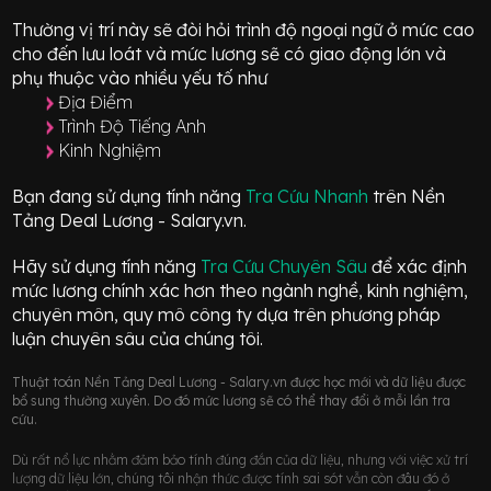
Thường vị trí này sẽ đòi hỏi trình độ ngoại ngữ ở mức
cao
cho đến lưu loát
và mức lương sẽ có giao động
lớn
và
phụ thuộc vào nhiều yếu tố như
Địa Điểm
Trình Độ Tiếng Anh
Kinh Nghiệm
Bạn đang sử dụng tính năng
Tra Cứu Nhanh
trên Nền
Tảng Deal Lương - Salary.vn.
Hãy sử dụng tính năng
Tra Cứu Chuyên Sâu
để xác định
mức lương chính xác hơn theo ngành nghề, kinh nghiệm,
chuyên môn, quy mô công ty dựa trên phương pháp
luận chuyên sâu của chúng tôi.
Thuật toán Nền Tảng Deal Lương - Salary.vn được học mới và dữ liệu được
bổ sung thường xuyên. Do đó mức lương sẽ có thể thay đổi ở mỗi lần tra
cứu.
Dù rất nổ lực nhằm đảm bảo tính đúng đắn của dữ liệu, nhưng với việc xử trí
lượng dữ liệu lớn, chúng tôi nhận thức được tính sai sót vẫn còn đâu đó ở