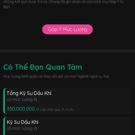
những kết quả được trả ra. Chúng tôi ghi nhận và cảm kích mọi Góp Ý từ
Bạn.
Góp Ý Mức Lương
Có Thể Bạn Quan Tâm
Mức lương bình quân sẽ thay đổi đối với một Ngành nghề cụ thể.
Tổng Kỹ Sư Dầu Khí
có mức lương là
350.000.000
đ
(cập nhật ngày 15-10-23
)
Kỹ Sư Dầu Khí
có mức lương là