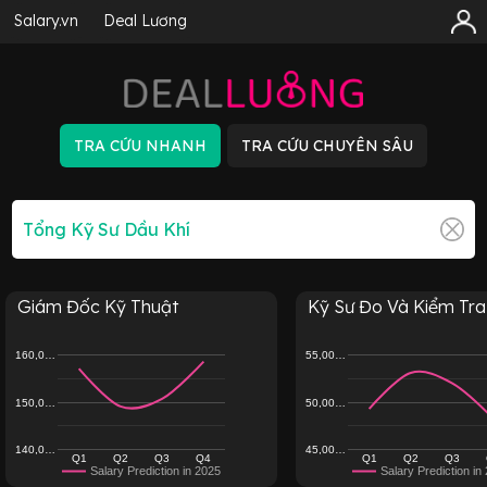
Salary.vn
Deal Lương
Giám Đốc Kỹ Thuật
Kỹ Sư Đo Và Kiểm Tra
160,0…
55,00…
150,0…
50,00…
140,0…
45,00…
Q1
Q2
Q3
Q4
Q1
Q2
Q3
Salary Prediction in 2025
Salary Prediction in