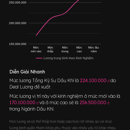
250,000,000
200,000,000
150,000,000
Mức
Mức
Mức
Mức
Mức lâu
mới vào
thấp
trung
cao
năm
Lương trung bình theo Kinh Nghiệm
Diễn Giải Nhanh
Mức lương
Tổng Kỹ Sư Dầu Khí
là
224.100.000
do
đ
Deal Lương đề xuất.
Mức lương vị trí này với kinh nghiệm ở mức mới vào là
170.100.000
và ở mức cao sẽ là
256.500.000
đ
đ
trong Ngành
Dầu Khí
.
Mức lương sẽ có thể thấp hơn hoặc cao hơn rất nhiều so với mức
lương bình quân tham khảo phụ thuộc vào nhiều yếu tố khác nhau.