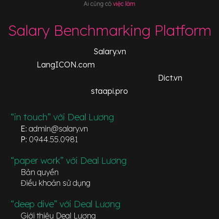
Ai cũng có
việc làm
Salary Benchmarking Platform
Salary.vn
LangICON.com
Dict.vn
staapi.pro
“in touch” với Deal Lương
E:
admin@salary.vn
P:
0944.55.0981
“paper work” với Deal Lương
Bản quyền
Điều khoản sử dụng
“deep dive” với Deal Lương
Giới thiệu Deal Lương