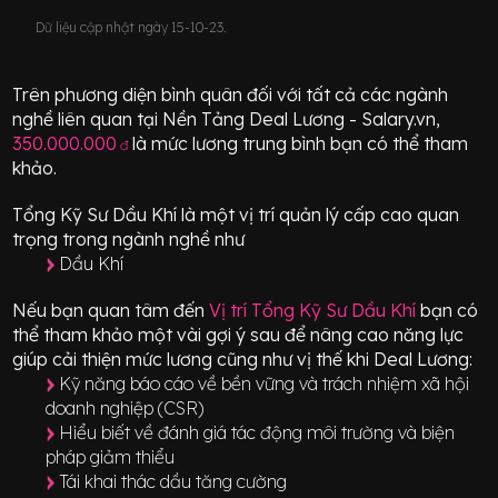
Dữ liệu cập nhật ngày 15-10-23.
Trên phương diện bình quân đối với tất cả các ngành
nghề liên quan tại Nền Tảng Deal Lương - Salary.vn,
350.000.000
là mức lương trung bình bạn có thể tham
đ
khảo.
Tổng Kỹ Sư Dầu Khí
là một vị trí
quản lý cấp cao quan
trọng
trong ngành nghề như
Dầu Khí
Nếu bạn quan tâm đến
Vị trí
Tổng Kỹ Sư Dầu Khí
bạn có
thể tham khảo một vài gợi ý sau để nâng cao năng lực
giúp cải thiện mức lương cũng như vị thế khi Deal Lương:
Kỹ năng báo cáo về bền vững và trách nhiệm xã hội
doanh nghiệp (CSR)
Hiểu biết về đánh giá tác động môi trường và biện
pháp giảm thiểu
Tái khai thác dầu tăng cường