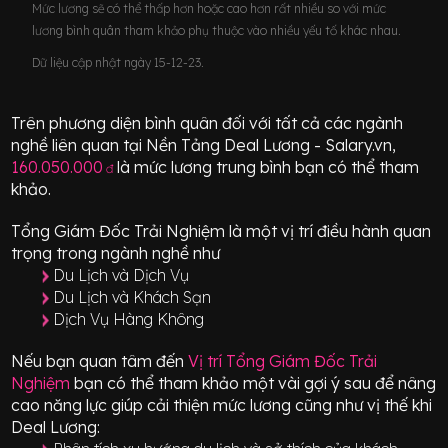
Mức lương sẽ có thể thấp hơn hoặc cao hơn rất nhiều so với mức
lương bình quân tham khảo phụ thuộc vào nhiều yếu tố khác nhau.
Dữ liệu cập nhật ngày 15-12-23.
Trên phương diện bình quân đối với tất cả các ngành
nghề liên quan tại Nền Tảng Deal Lương - Salary.vn,
160.050.000
là mức lương trung bình bạn có thể tham
đ
khảo.
Tổng Giám Đốc Trải Nghiệm
là một vị trí
điều hành quan
trọng
trong ngành nghề như
Du Lịch và Dịch Vụ
Du Lịch và Khách Sạn
Dịch Vụ Hàng Không
Nếu bạn quan tâm đến
Vị trí
Tổng Giám Đốc Trải
Nghiệm
bạn có thể tham khảo một vài gợi ý sau để nâng
cao năng lực giúp cải thiện mức lương cũng như vị thế khi
Deal Lương: