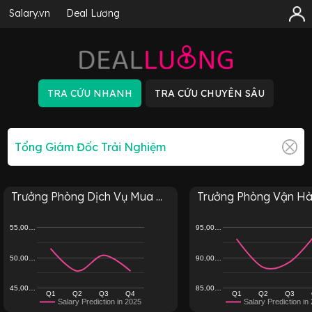
Salary.vn
Deal Lương
Trưởng Phòng Dịch Vụ Mua ...
Trưởng Phòng Vận Hàn
55,00…
95,00…
50,00…
90,00…
45,00…
85,00…
Q1
Q2
Q3
Q4
Q1
Q2
Q3
Salary Prediction in 2025
Salary Prediction in