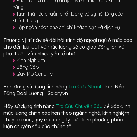
Phân tích xu hướng du lịch và sở thích của khách
hàng
Tuân thủ tiêu chuẩn chất lượng và sự hài lòng của
khách hàng
Lập ngân sách cho chi phí khách sạn và dịch vụ
Thường vị trí này sẽ đòi hỏi trình độ ngoại ngữ ở mức
cao
cho đến lưu loát
và mức lương sẽ có giao động
lớn
và
phụ thuộc vào nhiều yếu tố như
Kinh Nghiệm
Bằng Cấp
Quy Mô Công Ty
Bạn đang sử dụng tính năng
Tra Cứu Nhanh
trên Nền
Tảng Deal Lương - Salary.vn.
Hãy sử dụng tính năng
Tra Cứu Chuyên Sâu
để xác định
mức lương chính xác hơn theo ngành nghề, kinh nghiệm,
chuyên môn, quy mô công ty dựa trên phương pháp
luận chuyên sâu của chúng tôi.