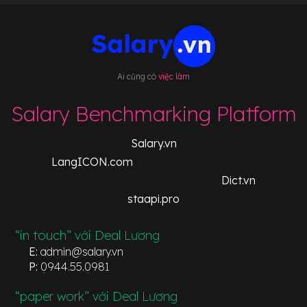
Ai cũng có
việc làm
Salary Benchmarking Platform
Salary.vn
LangICON.com
Dict.vn
staapi.pro
“in touch” với Deal Lương
E:
admin@salary.vn
P:
0944.55.0981
“paper work” với Deal Lương