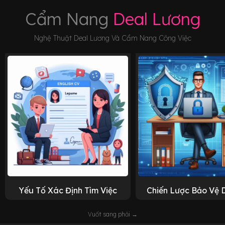
Cẩm Nang
Deal Lương
Nghệ Thuật Deal Lương Và Cẩm Nang Công Việc
Yếu Tố Xác Định Tìm Việc
Chiến Lược Bảo Vệ 
Vuốt sang phải →