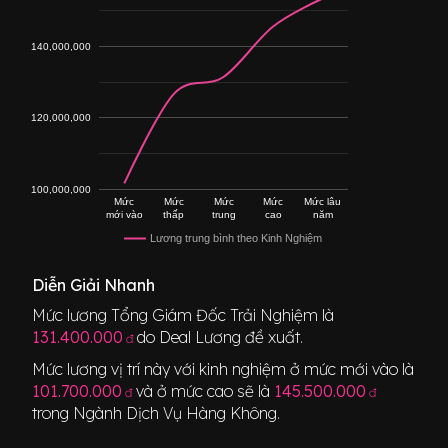
140,000,000
120,000,000
100,000,000
Mức
Mức
Mức
Mức
Mức lâu
mới vào
thấp
trung
cao
năm
Lương trung bình theo Kinh Nghiệm
Diễn Giải Nhanh
Mức lương
Tổng Giám Đốc Trải Nghiệm
là
131.400.000
do Deal Lương đề xuất.
đ
Mức lương vị trí này với kinh nghiệm ở mức mới vào là
101.700.000
và ở mức cao sẽ là
145.500.000
đ
đ
trong Ngành
Dịch Vụ Hàng Không
.