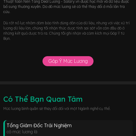
Thuật toán Nền Tảng Deal Lương - Salary.vn được học mới và dữ liệu được
bổ sung thường xuyên. Do đó mức lương sẽ có thể thay đổi ở mỗi lần tra
cứu.
Dù rất nổ lực nhằm đảm bảo tính đúng đắn của dữ liệu, nhưng với việc xử trí
lượng dữ liệu lớn, chúng tôi nhận thức được tính sai sót vẫn còn đâu đó ở
những kết quả được trả ra. Chúng tôi ghi nhận và cảm kích mọi Góp Ý từ
Bạn.
Góp Ý Mức Lương
Có Thể Bạn Quan Tâm
Mức lương bình quân sẽ thay đổi đối với một Ngành nghề cụ thể.
Tổng Giám Đốc Trải Nghiệm
có mức lương là