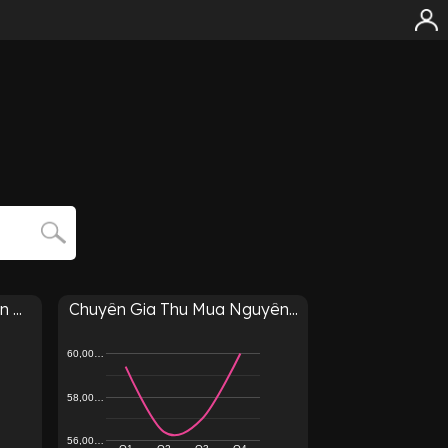
...
Chuyên Gia Thu Mua Nguyên...
60,00…
58,00…
56,00…
Q1
Q2
Q3
Q4