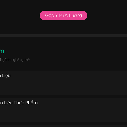
Góp Ý Mức Lương
âm
 Ngành nghề cụ thể.
 Liệu
n Liệu Thực Phẩm