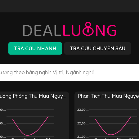
rưởng Phòng Thu Mua Nguy...
Phân Tích Thu Mua Nguyên 
,00…
23,00…
,00…
22,00…
,00…
21,00…
Q1
Q2
Q3
Q4
Q1
Q2
Q3
Q4