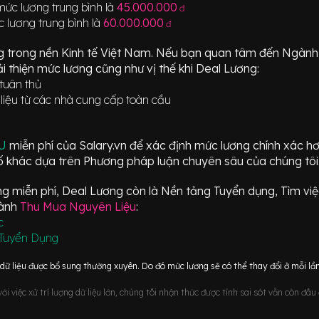
mức lương trung bình là
45.000.000
đ
 lương trung bình là
60.000.000
đ
g trong nền Kinh tế Việt Nam. Nếu bạn quan tâm đến Ngàn
i thiện mức lương cũng như vị thế khi Deal Lương:
 tuân thủ
iệu từ các nhà cung cấp toàn cầu
ÂU
miễn phí của Salary.vn để xác định mức lương chính xác h
 khác dựa trên Phương pháp luận chuyên sâu của chúng tôi
 miễn phí, Deal Lương còn là Nền tảng Tuyển dụng, Tìm việc
gành
Thu Mua Nguyên Liệu
:
c
Tuyển Dụng
ữ liệu được bổ sung thường xuyên. Do đó mức lương sẽ có thể thay đổi ở mỗi lần
i việc xử trí lượng dữ liệu lớn, chúng tôi nhận thức được tính sai sót vẫn còn đâ