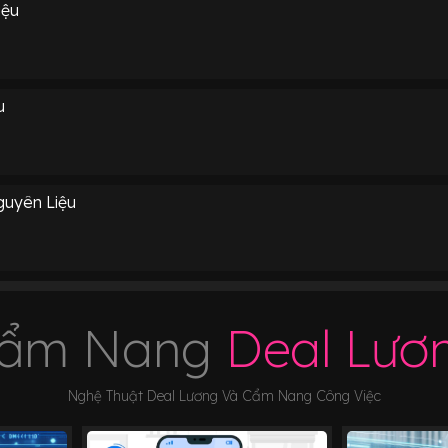
iệu
u
uyên Liệu
ẩm Nang
Deal Lươ
Nghệ Thuật Deal Lương Và Cẩm Nang Công Việc