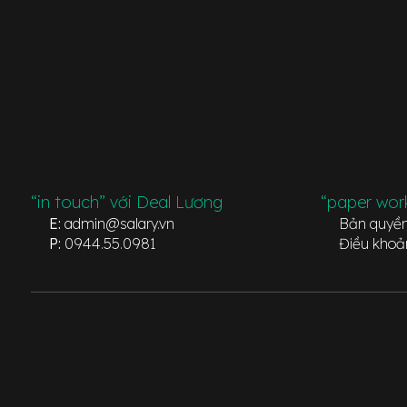
“in touch” với Deal Lương
“paper wor
E:
admin@salary.vn
Bản quyề
P:
0944.55.0981
Điều khoả