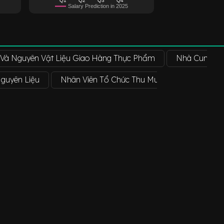
Salary Prediction in 2025
 Và Nguyên Vật Liệu Giao Hàng Thực Phẩm
Nhà Cung Cấ
guyên Liệu
Nhân Viên Tổ Chức Thu Mua Nguyên Liệu