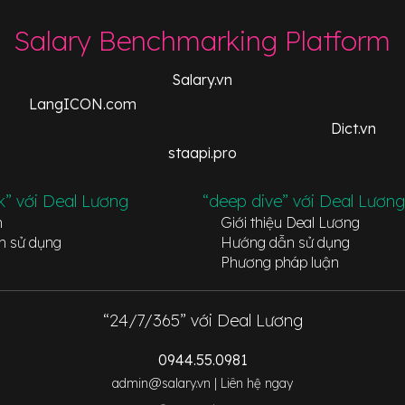
Salary Benchmarking Platform
Salary.vn
LangICON.com
Dict.vn
staapi.pro
k” với Deal Lương
“deep dive” với Deal Lương
n
Giới thiệu Deal Lương
n sử dụng
Hướng dẫn sử dụng
Phương pháp luận
“24/7/365” với Deal Lương
0944.55.0981
admin@salary.vn |
Liên hệ ngay