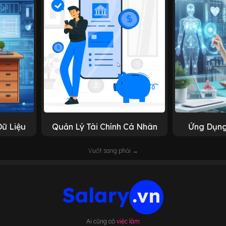
Dữ Liệu
Quản Lý Tài Chính Cá Nhân
Ứng Dụng
Vuốt sang phải →
Ai cũng có
việc làm