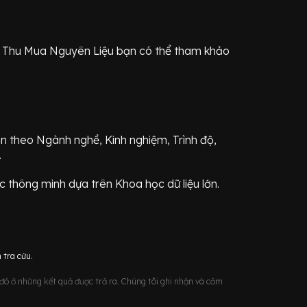
h
Thu Mua Nguyên Liệu
bạn có thể tham khảo
ơn theo Ngành nghề, Kinh nghiệm, Trình độ,
.
 thông minh dựa trên Khoa học dữ liệu lớn.
 tra cứu.
u đó ở những kết quả được trả ra. Chúng tôi ghi nhận và cảm