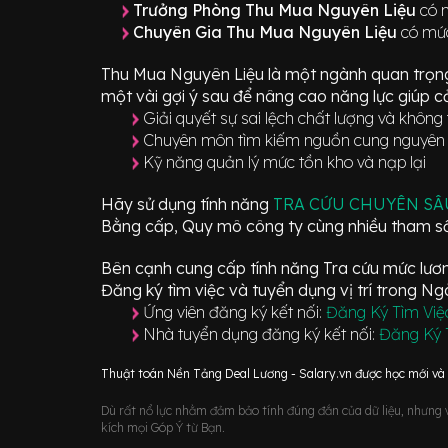
Trưởng Phòng Thu Mua Nguyên Liệu
có 
Chuyên Gia Thu Mua Nguyên Liệu
có mức
Thu Mua Nguyên Liệu
là một ngành quan trọn
một vài gợi ý sau để nâng cao năng lực giúp cả
Giải quyết sự sai lệch chất lượng và không
Chuyên môn tìm kiếm nguồn cung nguyên l
Kỹ năng quản lý mức tồn kho và nạp lại
Hãy sử dụng tính năng
TRA CỨU CHUYÊN S
Bằng cấp, Quy mô công ty cùng nhiều tham số
Bên cạnh cung cấp tính năng Tra cứu mức lương
Đăng ký tìm việc và tuyển dụng vị trí
trong N
Ứng viên đăng ký kết nối:
Đăng Ký Tìm Việ
Nhà tuyển dụng đăng ký kết nối:
Đăng Ký 
Thuật toán Nền Tảng Deal Lương - Salary.vn được học mới và d
Dù rất nổ lực nhằm đảm bảo tính đúng đắn của dữ liệu, nhưng vớ
kích mọi Góp Ý từ Bạn.