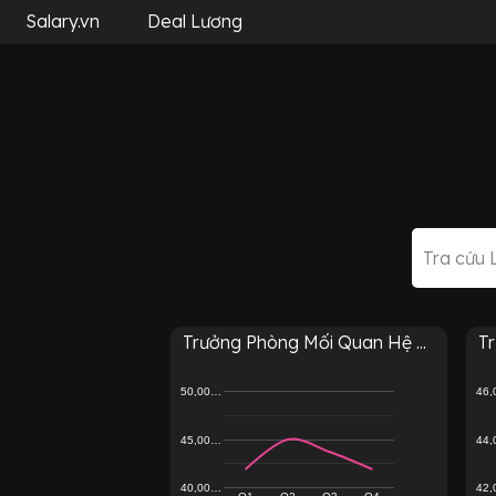
Salary.vn
Deal Lương
Trưởng Phòng Mối Quan Hệ ...
T
50,00…
46
45,00…
44
40,00…
42
Q1
Q2
Q3
Q4