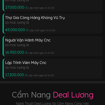
27.000.000
đ
(cập nhật ngày 15-10-23
)
Thợ Gia Công Hàng Không Vũ Trụ
có mức lương là
45.000.000
đ
(cập nhật ngày 15-10-23
)
Người Vận Hành Máy Cnc
có mức lương là
16.950.000
đ
(cập nhật ngày 15-10-23
)
Lập Trình Viên Máy Cnc
có mức lương là
17.200.000
đ
(cập nhật ngày 15-10-23
)
Cẩm Nang
Deal Lương
Nghệ Thuật Deal Lương Và Cẩm Nang Công Việc