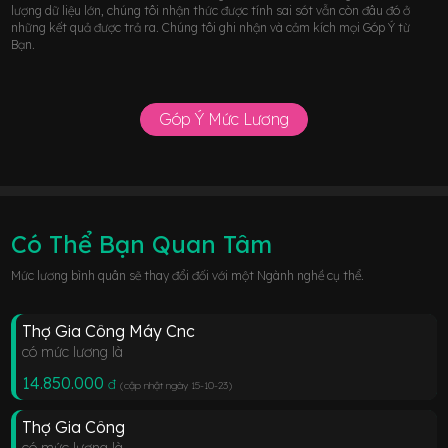
lượng dữ liệu lớn, chúng tôi nhận thức được tính sai sót vẫn còn đâu đó ở
những kết quả được trả ra. Chúng tôi ghi nhận và cảm kích mọi Góp Ý từ
Bạn.
Góp Ý Mức Lương
Có Thể Bạn Quan Tâm
Mức lương bình quân sẽ thay đổi đối với một Ngành nghề cụ thể.
Thợ Gia Công Máy Cnc
có mức lương là
14.850.000
đ
(cập nhật ngày 15-10-23
)
Thợ Gia Công
có mức lương là