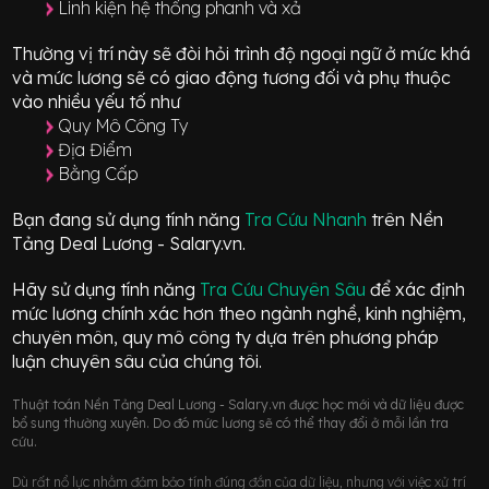
Linh kiện hệ thống phanh và xả
Thường vị trí này sẽ đòi hỏi trình độ ngoại ngữ ở mức
khá
và mức lương sẽ có giao động
tương đối
và phụ thuộc
vào nhiều yếu tố như
Quy Mô Công Ty
Địa Điểm
Bằng Cấp
Bạn đang sử dụng tính năng
Tra Cứu Nhanh
trên Nền
Tảng Deal Lương - Salary.vn.
Hãy sử dụng tính năng
Tra Cứu Chuyên Sâu
để xác định
mức lương chính xác hơn theo ngành nghề, kinh nghiệm,
chuyên môn, quy mô công ty dựa trên phương pháp
luận chuyên sâu của chúng tôi.
Thuật toán Nền Tảng Deal Lương - Salary.vn được học mới và dữ liệu được
bổ sung thường xuyên. Do đó mức lương sẽ có thể thay đổi ở mỗi lần tra
cứu.
Dù rất nổ lực nhằm đảm bảo tính đúng đắn của dữ liệu, nhưng với việc xử trí