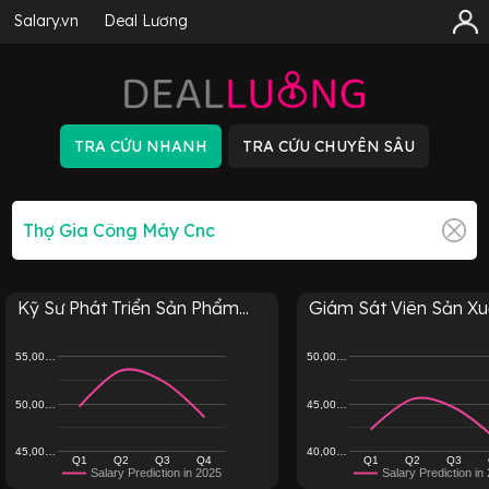
Salary.vn
Deal Lương
Kỹ Sư Phát Triển Sản Phẩm...
Giám Sát Viên Sản Xuấ
55,00…
50,00…
50,00…
45,00…
45,00…
40,00…
Q1
Q2
Q3
Q4
Q1
Q2
Q3
Salary Prediction in 2025
Salary Prediction in