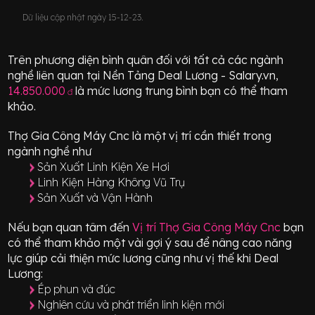
Dữ liệu cập nhật ngày 15-12-23.
Trên phương diện bình quân đối với tất cả các ngành
nghề liên quan tại Nền Tảng Deal Lương - Salary.vn,
14.850.000
là mức lương trung bình bạn có thể tham
đ
khảo.
Thợ Gia Công Máy Cnc
là một vị trí
cần thiết
trong
ngành nghề như
Sản Xuất Linh Kiện Xe Hơi
Linh Kiện Hàng Không Vũ Trụ
Sản Xuất và Vận Hành
Nếu bạn quan tâm đến
Vị trí
Thợ Gia Công Máy Cnc
bạn
có thể tham khảo một vài gợi ý sau để nâng cao năng
lực giúp cải thiện mức lương cũng như vị thế khi Deal
Lương:
Ép phun và đúc
Nghiên cứu và phát triển linh kiện mới