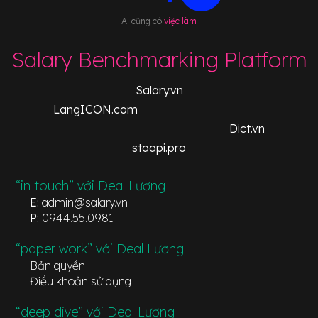
Ai cũng có
việc làm
Salary Benchmarking Platform
Salary.vn
LangICON.com
Dict.vn
staapi.pro
“in touch” với Deal Lương
E:
admin@salary.vn
P:
0944.55.0981
“paper work” với Deal Lương
Bản quyền
Điều khoản sử dụng
“deep dive” với Deal Lương