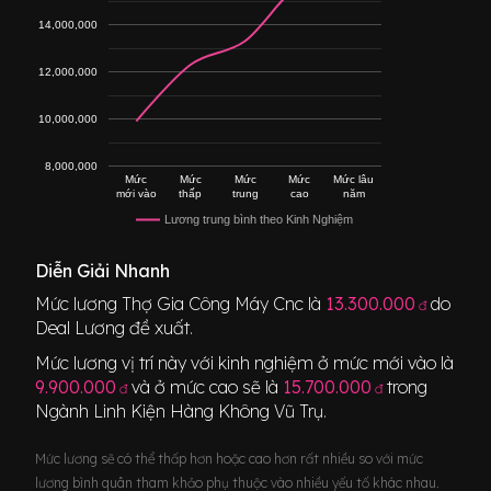
14,000,000
12,000,000
10,000,000
8,000,000
Mức
Mức
Mức
Mức
Mức lâu
mới vào
thấp
trung
cao
năm
Lương trung bình theo Kinh Nghiệm
Diễn Giải Nhanh
Mức lương
Thợ Gia Công Máy Cnc
là
13.300.000
do
đ
Deal Lương đề xuất.
Mức lương vị trí này với kinh nghiệm ở mức mới vào là
9.900.000
và ở mức cao sẽ là
15.700.000
trong
đ
đ
Ngành
Linh Kiện Hàng Không Vũ Trụ
.
Mức lương sẽ có thể thấp hơn hoặc cao hơn rất nhiều so với mức
lương bình quân tham khảo phụ thuộc vào nhiều yếu tố khác nhau.