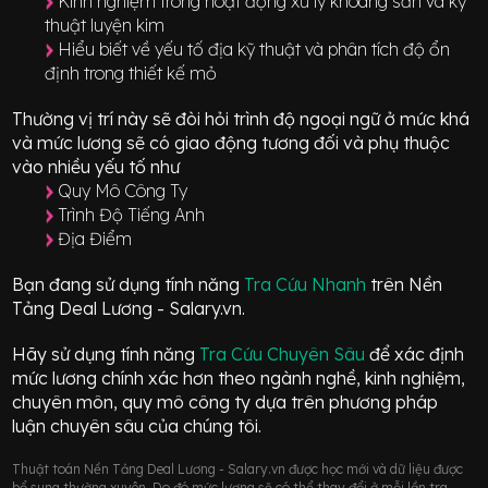
Kinh nghiệm trong hoạt động xử lý khoáng sản và kỹ
thuật luyện kim
Hiểu biết về yếu tố địa kỹ thuật và phân tích độ ổn
định trong thiết kế mỏ
Thường vị trí này sẽ đòi hỏi trình độ ngoại ngữ ở mức
khá
và mức lương sẽ có giao động
tương đối
và phụ thuộc
vào nhiều yếu tố như
Quy Mô Công Ty
Trình Độ Tiếng Anh
Địa Điểm
Bạn đang sử dụng tính năng
Tra Cứu Nhanh
trên Nền
Tảng Deal Lương - Salary.vn.
Hãy sử dụng tính năng
Tra Cứu Chuyên Sâu
để xác định
mức lương chính xác hơn theo ngành nghề, kinh nghiệm,
chuyên môn, quy mô công ty dựa trên phương pháp
luận chuyên sâu của chúng tôi.
Thuật toán Nền Tảng Deal Lương - Salary.vn được học mới và dữ liệu được
bổ sung thường xuyên. Do đó mức lương sẽ có thể thay đổi ở mỗi lần tra