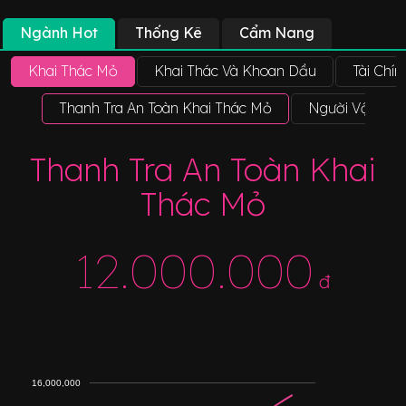
Ngành Hot
Thống Kê
Cẩm Nang
Khai Thác Mỏ
Khai Thác Và Khoan Dầu
Tài Chín
Thanh Tra An Toàn Khai Thác Mỏ
Người Vận Hà
Thanh Tra An Toàn Khai
Thác Mỏ
12.000.000
đ
16,000,000