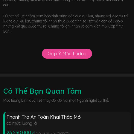
cứu.
Dù rất nổ lực nhằm đảm bảo tính đúng đắn của dữ liệu, nhưng với việc xử trí
lượng dữ liệu lớn, chúng tôi nhận thức được tính sai sót vẫn còn đâu đó ở
những kết quả được trả ra. Chúng tôi ghi nhận và cảm kích mọi Góp Ý từ
Bạn.
Góp Ý Mức Lương
Có Thể Bạn Quan Tâm
Mức lương bình quân sẽ thay đổi đối với một Ngành nghề cụ thể.
Thanh Tra An Toàn Khai Thác Mỏ
có mức lương là
23.250.000
đ
(cập nhật ngày 15-10-23
)