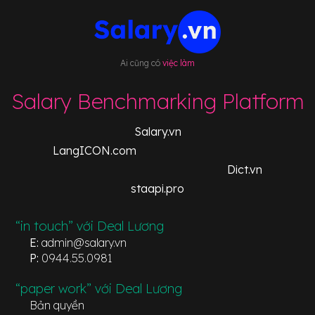
Ai cũng có
việc làm
Salary Benchmarking Platform
Salary.vn
LangICON.com
Dict.vn
staapi.pro
“in touch” với Deal Lương
E:
admin@salary.vn
P:
0944.55.0981
“paper work” với Deal Lương
Bản quyền