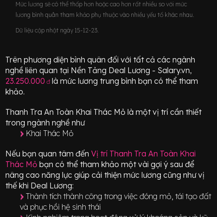
Mức lương sẽ có thể thấp hơn hoặc cao hơn rất nhiều so với mức
lương bình quân tham khảo phụ thuộc vào nhiều yếu tố khác nhau.
Dữ liệu cập nhật ngày 15-12-23.
Trên phương diện bình quân đối với tất cả các ngành
nghề liên quan tại Nền Tảng Deal Lương - Salary.vn,
23.250.000
là mức lương trung bình bạn có thể tham
đ
khảo.
Thanh Tra An Toàn Khai Thác Mỏ
là một vị trí
cần thiết
trong ngành nghề như
Khai Thác Mỏ
Nếu bạn quan tâm đến
Vị trí
Thanh Tra An Toàn Khai
Thác Mỏ
bạn có thể tham khảo một vài gợi ý sau để
nâng cao năng lực giúp cải thiện mức lương cũng như vị
thế khi Deal Lương:
Thành tích thành công trong việc đóng mỏ, tái tạo đất
và phục hồi hệ sinh thái