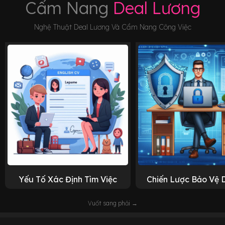
Cẩm Nang
Deal Lương
Nghệ Thuật Deal Lương Và Cẩm Nang Công Việc
Yếu Tố Xác Định Tìm Việc
Chiến Lược Bảo Vệ 
Vuốt sang phải →