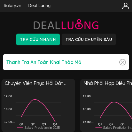
Salary.vn
Deal Lương
Chuyên Viên Phục Hồi Đất ...
Nhà Phối Hợp Điều Ph
19,00…
17,00…
18,00…
16,00…
17,00…
15,00…
Q1
Q2
Q3
Q4
Q1
Q2
Q3
Salary Prediction in 2025
Salary Prediction in