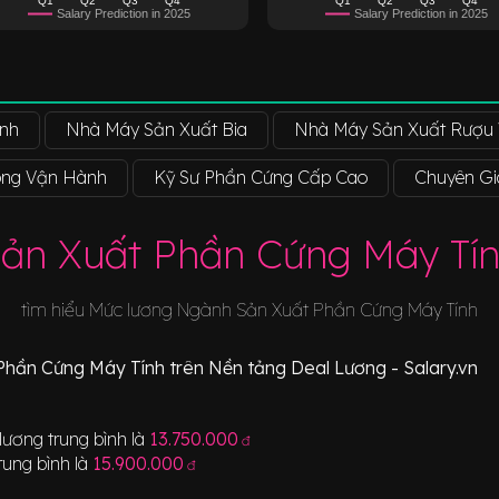
Salary Prediction in 2025
Salary Prediction in 2025
ính
Nhà Máy Sản Xuất Bia
Nhà Máy Sản Xuất Rượu
òng Vận Hành
Kỹ Sư Phần Cứng Cấp Cao
Chuyên Gi
ản Xuất Phần Cứng Máy Tí
tìm hiểu Mức lương Ngành
Sản Xuất Phần Cứng Máy Tính
Phần Cứng Máy Tính
trên Nền tảng Deal Lương - Salary.vn
lương trung bình là
13.750.000
đ
rung bình là
15.900.000
đ