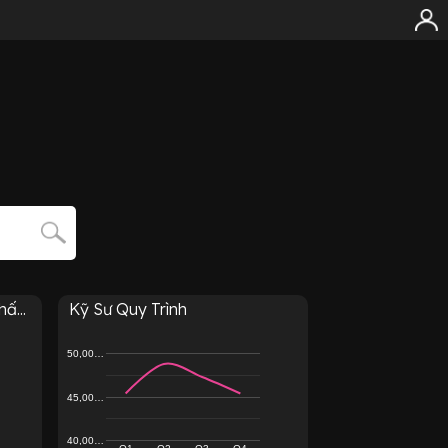
ấ...
Kỹ Sư Quy Trình
50,00…
45,00…
40,00…
Q1
Q2
Q3
Q4