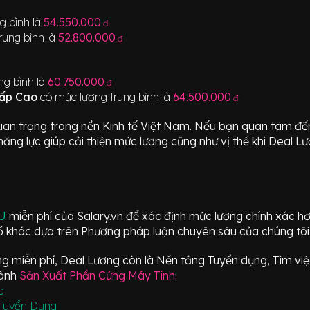
g bình là
54.550.000
đ
rung bình là
52.800.000
đ
ng bình là
60.750.000
đ
Cấp Cao
có mức lương trung bình là
64.500.000
đ
an trọng trong nền Kinh tế Việt Nam. Nếu bạn quan tâm đ
ăng lực giúp cải thiện mức lương cũng như vị thế khi Deal Lư
ÂU
miễn phí của Salary.vn để xác định mức lương chính xác h
 khác dựa trên Phương pháp luận chuyên sâu của chúng tôi
 miễn phí, Deal Lương còn là Nền tảng Tuyển dụng, Tìm việc
gành
Sản Xuất Phần Cứng Máy Tính
:
c
Tuyển Dụng