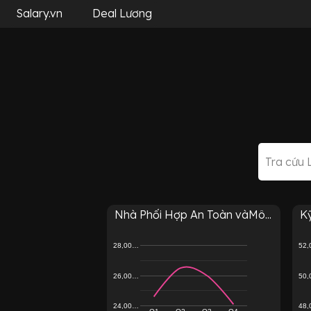
Salary.vn
Deal Lương
Nhà Phối Hợp An Toàn vàMô...
K
28,00…
52
26,00…
50
24,00…
48
Q1
Q2
Q3
Q4