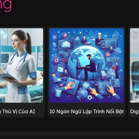
ng
 Thú Vị Của AI
10 Ngôn Ngữ Lập Trình Nổi Bật
Dig