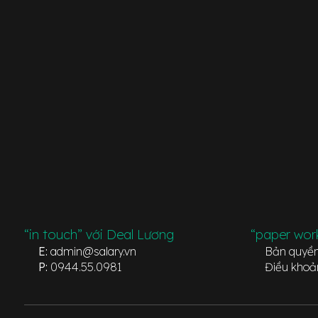
“in touch” với Deal Lương
“paper wor
E:
admin@salary.vn
Bản quyề
P:
0944.55.0981
Điều khoả