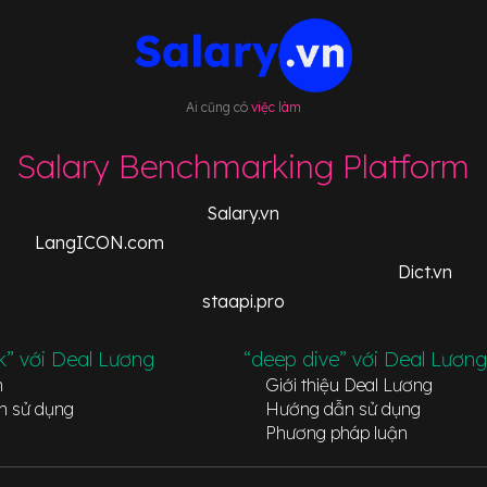
Ai cũng có
việc làm
Salary Benchmarking Platform
Salary.vn
LangICON.com
Dict.vn
staapi.pro
k” với Deal Lương
“deep dive” với Deal Lương
n
Giới thiệu Deal Lương
n sử dụng
Hướng dẫn sử dụng
Phương pháp luận