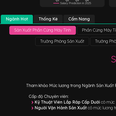
Salary Prediction in 2025
Ngành Hot
Thống Kê
Cẩm Nang
Sản Xuất Phần Cứng Máy Tính
Phần Cứng Máy T
Trưởng Phòng Sản Xuất
Trưởng Ph
S
Tham khảo
Mức lương
trong Ngành
Sản Xuất 
Cấp độ Chuyên viên:
Kỹ Thuật Viên Lắp Ráp Cấp Dưới
có mức 
Người Vận Hành Sản Xuất
có mức lương t