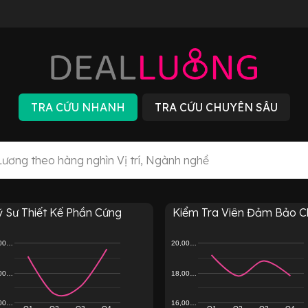
ỹ Sư Thiết Kế Phần Cứng
Kiểm Tra Viên Đảm Bảo Ch
,00…
20,00…
,00…
18,00…
,00…
16,00…
Q1
Q2
Q3
Q4
Q1
Q2
Q3
Q4