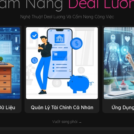
ẩm Nang
Deal Lươ
Nghệ Thuật Deal Lương Và Cẩm Nang Công Việc
Dữ Liệu
Quản Lý Tài Chính Cá Nhân
Ứng Dụng
Vuốt sang phải →