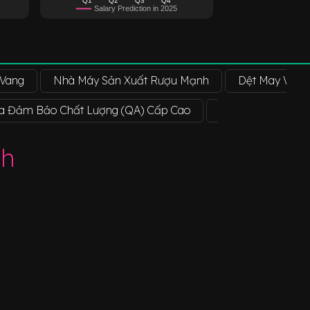
Salary Prediction in 2025
 Vang
Nhà Máy Sản Xuất Rượu Mạnh
Dệt May Và M
a Đảm Bảo Chất Lượng (QA) Cấp Cao
Kỹ Thuật Viên Lắ
nh