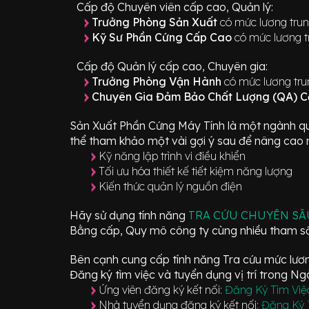
Cấp độ Chuyên viên cấp cao, Quản lý:
Trưởng Phòng Sản Xuất
có mức lương trun
Kỹ Sư Phần Cứng Cấp Cao
có mức lương t
Cấp độ Quản lý cấp cao, Chuyên gia:
Trưởng Phòng Vận Hành
có mức lương tru
Chuyên Gia Đảm Bảo Chất Lượng (QA) 
Sản Xuất Phần Cứng Máy Tính
là một ngành qu
thể tham khảo một vài gợi ý sau để nâng cao n
Kỹ năng lập trình vi điều khiển
Tối ưu hóa thiết kế tiết kiệm năng lượng
Kiến thức quản lý nguồn điện
Hãy sử dụng tính năng
TRA CỨU CHUYÊN S
Bằng cấp, Quy mô công ty cùng nhiều tham số
Bên cạnh cung cấp tính năng Tra cứu mức lương
Đăng ký tìm việc và tuyển dụng vị trí
trong N
Ứng viên đăng ký kết nối:
Đăng Ký Tìm Việ
Nhà tuyển dụng đăng ký kết nối:
Đăng Ký 