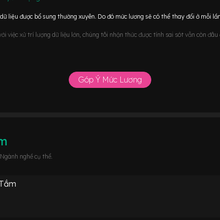
ữ liệu được bổ sung thường xuyên. Do đó mức lương sẽ có thể thay đổi ở mỗi lần
i việc xử trí lượng dữ liệu lớn, chúng tôi nhận thức được tính sai sót vẫn còn đâ
Góp Ý Mức Lương
âm
 Ngành nghề cụ thể.
 Tắm