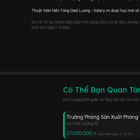
Thuật toán Nền Tảng Deal Lương - Salary.vn được học mới và d
Dù rất nổ lực nhằm đảm bảo tính đúng đắn của dữ liệu, nhưng vớ
kích mọi Góp Ý từ Bạn.
Có Thể Bạn Quan T
Mức lương bình quân sẽ thay đổi đối với một
Trưởng Phòng Sản Xuất Phòng
có mức lương là
27.000.000
đ
(cập nhật ngày 15-10-23
)