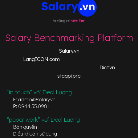
Ai cũng có
việc làm
Salary Benchmarking Platform
Salary.vn
LangICON.com
Dict.vn
staapi.pro
“in touch” với Deal Lương
E:
admin@salary.vn
P:
0944.55.0981
“paper work” với Deal Lương
Bản quyền
Điều khoản sử dụng