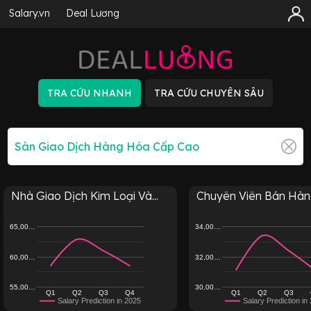
Salary.vn
Deal Lương
Nhà Giao Dịch Kim Loại Và...
Chuyên Viên Bán Hàng
65,00…
34,00…
60,00…
32,00…
55,00…
30,00…
Q1
Q2
Q3
Q4
Q1
Q2
Q3
Salary Prediction in 2025
Salary Prediction in