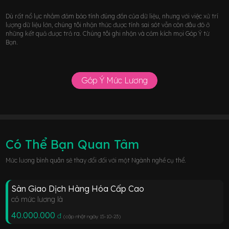
Dù rất nổ lực nhằm đảm bảo tính đúng đắn của dữ liệu, nhưng với việc xử trí
lượng dữ liệu lớn, chúng tôi nhận thức được tính sai sót vẫn còn đâu đó ở
những kết quả được trả ra. Chúng tôi ghi nhận và cảm kích mọi Góp Ý từ
Bạn.
Góp Ý Mức Lương
Có Thể Bạn Quan Tâm
Mức lương bình quân sẽ thay đổi đối với một Ngành nghề cụ thể.
Sàn Giao Dịch Hàng Hóa Cấp Cao
có mức lương là
40.000.000
đ
(cập nhật ngày 15-10-23
)