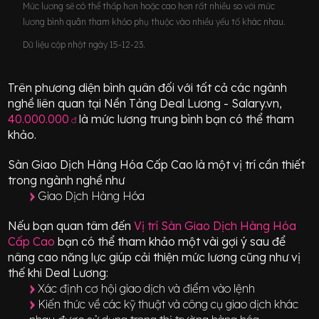
Mức lương sẽ có thể thấp hơn hoặc cao hơn rất nhiều so với mức
lương bình quân tham khảo phụ thuộc vào nhiều yếu tố khác nhau.
Dữ liệu cập nhật ngày 15-12-23.
Trên phương diện bình quân đối với tất cả các ngành
nghề liên quan tại Nền Tảng Deal Lương - Salary.vn,
40.000.000
là mức lương trung bình bạn có thể tham
đ
khảo.
Sàn Giao Dịch Hàng Hóa Cấp Cao
là một vị trí
cần thiết
trong ngành nghề như
Giao Dịch Hàng Hóa
Nếu bạn quan tâm đến
Vị trí
Sàn Giao Dịch Hàng Hóa
Cấp Cao
bạn có thể tham khảo một vài gợi ý sau để
nâng cao năng lực giúp cải thiện mức lương cũng như vị
thế khi Deal Lương:
Xác định cơ hội giao dịch và điểm vào lệnh
Kiến thức về các kỹ thuật và công cụ giao dịch khác