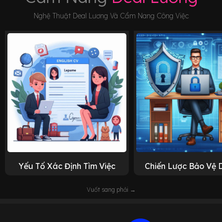
Nghệ Thuật Deal Lương Và Cẩm Nang Công Việc
Yếu Tố Xác Định Tìm Việc
Chiến Lược Bảo Vệ 
Vuốt sang phải →