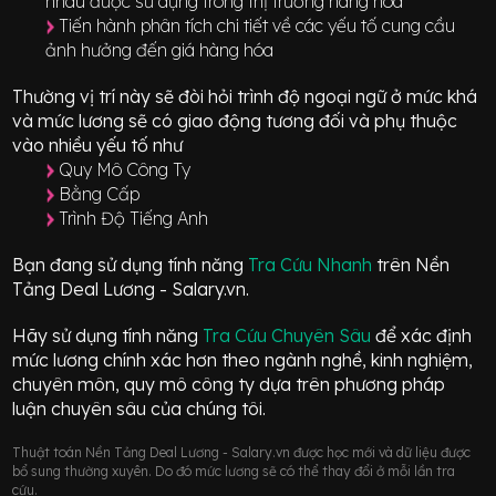
nhau được sử dụng trong thị trường hàng hóa
Tiến hành phân tích chi tiết về các yếu tố cung cầu
ảnh hưởng đến giá hàng hóa
Thường vị trí này sẽ đòi hỏi trình độ ngoại ngữ ở mức
khá
và mức lương sẽ có giao động
tương đối
và phụ thuộc
vào nhiều yếu tố như
Quy Mô Công Ty
Bằng Cấp
Trình Độ Tiếng Anh
Bạn đang sử dụng tính năng
Tra Cứu Nhanh
trên Nền
Tảng Deal Lương - Salary.vn.
Hãy sử dụng tính năng
Tra Cứu Chuyên Sâu
để xác định
mức lương chính xác hơn theo ngành nghề, kinh nghiệm,
chuyên môn, quy mô công ty dựa trên phương pháp
luận chuyên sâu của chúng tôi.
Thuật toán Nền Tảng Deal Lương - Salary.vn được học mới và dữ liệu được
bổ sung thường xuyên. Do đó mức lương sẽ có thể thay đổi ở mỗi lần tra
cứu.