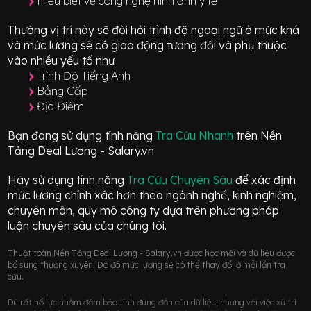
Hiểu biết về công nghệ hình ảnh y tế
Thường vị trí này sẽ đòi hỏi trình độ ngoại ngữ ở mức
khá
và mức lương sẽ có giao động
tương đối
và phụ thuộc
vào nhiều yếu tố như
Trình Độ Tiếng Anh
Bằng Cấp
Địa Điểm
Bạn đang sử dụng tính năng
Tra Cứu Nhanh
trên Nền
Tảng Deal Lương - Salary.vn.
Hãy sử dụng tính năng
Tra Cứu Chuyên Sâu
để xác định
mức lương chính xác hơn theo ngành nghề, kinh nghiệm,
chuyên môn, quy mô công ty dựa trên phương pháp
luận chuyên sâu của chúng tôi.
Thuật toán Nền Tảng Deal Lương - Salary.vn được học mới và dữ liệu được
bổ sung thường xuyên. Do đó mức lương sẽ có thể thay đổi ở mỗi lần tra
cứu.
Dù rất nổ lực nhằm đảm bảo tính đúng đắn của dữ liệu, nhưng với việc xử trí