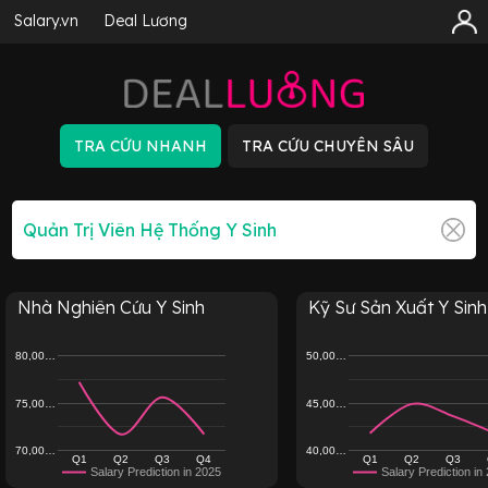
Salary.vn
Deal Lương
Nhà Nghiên Cứu Y Sinh
Kỹ Sư Sản Xuất Y Sinh
80,00…
50,00…
75,00…
45,00…
70,00…
40,00…
Q1
Q2
Q3
Q4
Q1
Q2
Q3
Salary Prediction in 2025
Salary Prediction in