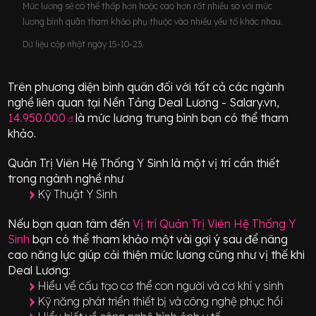
Mức lương sẽ có thể thấp hơn hoặc cao hơn rất nhiều so với mức
lương bình quân tham khảo phụ thuộc vào nhiều yếu tố khác nhau.
Dữ liệu cập nhật ngày 15-10-23.
Trên phương diện bình quân đối với tất cả các ngành
nghề liên quan tại Nền Tảng Deal Lương - Salary.vn,
14.950.000
là mức lương trung bình bạn có thể tham
đ
khảo.
Quản Trị Viên Hệ Thống Y Sinh
là một vị trí
cần thiết
trong ngành nghề như
Kỹ Thuật Y Sinh
Nếu bạn quan tâm đến
Vị trí
Quản Trị Viên Hệ Thống Y
Sinh
bạn có thể tham khảo một vài gợi ý sau để nâng
cao năng lực giúp cải thiện mức lương cũng như vị thế khi
Deal Lương:
Hiểu về cấu tạo cơ thể con người và cơ khí y sinh
Kỹ năng phát triển thiết bị và công nghệ phục hồi