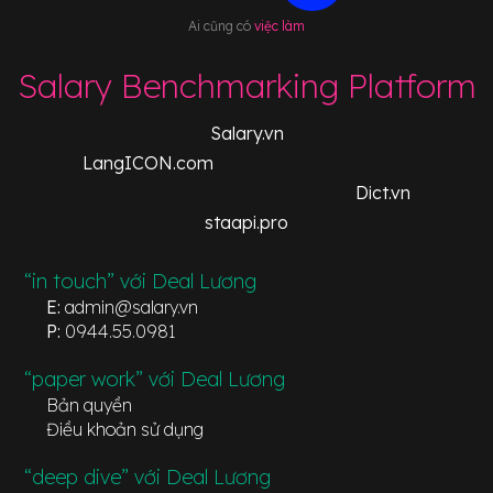
Ai cũng có
việc làm
Salary Benchmarking Platform
Salary.vn
LangICON.com
Dict.vn
staapi.pro
“in touch” với Deal Lương
E:
admin@salary.vn
P:
0944.55.0981
“paper work” với Deal Lương
Bản quyền
Điều khoản sử dụng
“deep dive” với Deal Lương