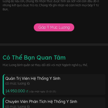
lượng dữ liệu lớn, chúng tôi nhận thức được tính sai sót vẫn còn đâu đó ở
những kết quả được trả ra. Chúng tôi ghi nhận và cảm kích mọi Góp Ý từ
Bạn.
Góp Ý Mức Lương
Có Thể Bạn Quan Tâm
Mức lương bình quân sẽ thay đổi đối với một Ngành nghề cụ thể.
Quản Trị Viên Hệ Thống Y Sinh
có mức lương là
14.950.000
đ
(cập nhật ngày 15-10-23
)
Chuyên Viên Phân Tích Hệ Thống Y Sinh
có mức lương là