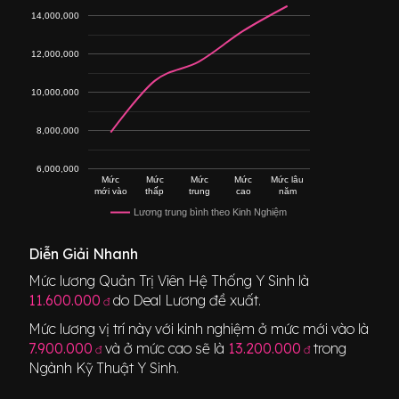
14,000,000
12,000,000
10,000,000
8,000,000
6,000,000
Mức
Mức
Mức
Mức
Mức lâu
mới vào
thấp
trung
cao
năm
Lương trung bình theo Kinh Nghiệm
Diễn Giải Nhanh
Mức lương
Quản Trị Viên Hệ Thống Y Sinh
là
11.600.000
do Deal Lương đề xuất.
đ
Mức lương vị trí này với kinh nghiệm ở mức mới vào là
7.900.000
và ở mức cao sẽ là
13.200.000
trong
đ
đ
Ngành
Kỹ Thuật Y Sinh
.