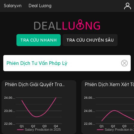
Salary.vn
Deal Lương
Phiên Dịch Giải Quyết Tra...
Phiên Dịch Xem Xét Tài 
24,00…
26,00…
23,00…
24,00…
22,00…
22,00…
Q1
Q2
Q3
Q4
Q1
Q2
Q3
Salary Prediction in 2025
Salary Prediction in