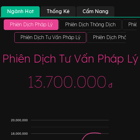
Ngành Hot
Thống Kê
Cẩm Nang
Phiên Dịch Pháp Lý
Phiên Dịch Thông Dịch
Phiê
Phiên Dịch Tư Vấn Pháp Lý
Phiên Dịch Phỏng Vấ
Phiên Dịch Tư Vấn Pháp Lý
13.700.000
đ
20,000,000
18,000,000