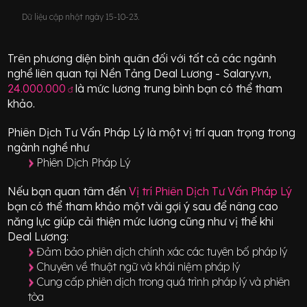
Dữ liệu cập nhật ngày 15-10-23.
Trên phương diện bình quân đối với tất cả các ngành
nghề liên quan tại Nền Tảng Deal Lương - Salary.vn,
24.000.000
là mức lương trung bình bạn có thể tham
đ
khảo.
Phiên Dịch Tư Vấn Pháp Lý
là một vị trí
quan trọng
trong
ngành nghề như
Phiên Dịch Pháp Lý
Nếu bạn quan tâm đến
Vị trí
Phiên Dịch Tư Vấn Pháp Lý
bạn có thể tham khảo một vài gợi ý sau để nâng cao
năng lực giúp cải thiện mức lương cũng như vị thế khi
Deal Lương:
Đảm bảo phiên dịch chính xác các tuyên bố pháp lý
Chuyên về thuật ngữ và khái niệm pháp lý
Cung cấp phiên dịch trong quá trình pháp lý và phiên
tòa