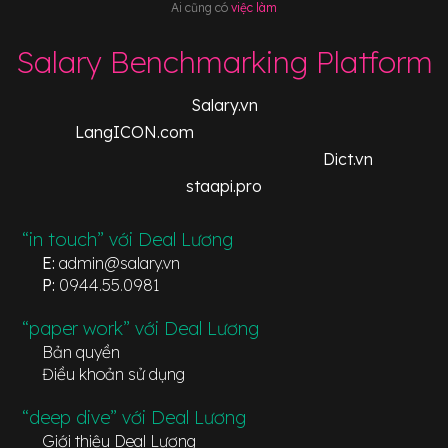
Ai cũng có
việc làm
Salary Benchmarking Platform
Salary.vn
LangICON.com
Dict.vn
staapi.pro
“in touch” với Deal Lương
E:
admin@salary.vn
P:
0944.55.0981
“paper work” với Deal Lương
Bản quyền
Điều khoản sử dụng
“deep dive” với Deal Lương
Giới thiệu Deal Lương