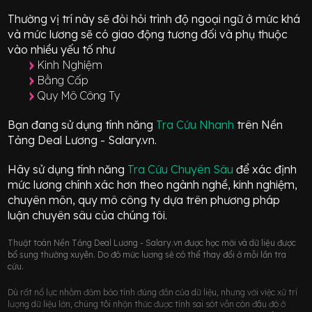
Thường vị trí này sẽ đòi hỏi trình độ ngoại ngữ ở mức
khá
và mức lương sẽ có giao động
tương đối
và phụ thuộc
vào nhiều yếu tố như
Kinh Nghiệm
Bằng Cấp
Quy Mô Công Ty
Bạn đang sử dụng tính năng
Tra Cứu Nhanh
trên Nền
Tảng Deal Lương - Salary.vn.
Hãy sử dụng tính năng
Tra Cứu Chuyên Sâu
để xác định
mức lương chính xác hơn theo ngành nghề, kinh nghiệm,
chuyên môn, quy mô công ty dựa trên phương pháp
luận chuyên sâu của chúng tôi.
Thuật toán Nền Tảng Deal Lương - Salary.vn được học mới và dữ liệu được
bổ sung thường xuyên. Do đó mức lương sẽ có thể thay đổi ở mỗi lần tra
cứu.
Dù rất nổ lực nhằm đảm bảo tính đúng đắn của dữ liệu, nhưng với việc xử trí
lượng dữ liệu lớn, chúng tôi nhận thức được tính sai sót vẫn còn đâu đó ở