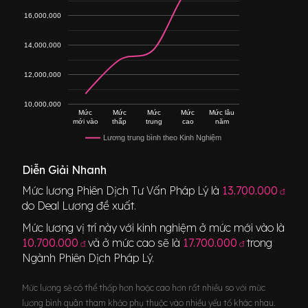
16,000,000
14,000,000
12,000,000
10,000,000
Mức
Mức
Mức
Mức
Mức lâu
mới vào
thấp
trung
cao
năm
Lương trung bình theo Kinh Nghiệm
Diễn Giải Nhanh
Mức lương
Phiên Dịch Tư Vấn Pháp Lý
là
13.700.000
đ
do Deal Lương đề xuất.
Mức lương vị trí này với kinh nghiệm ở mức mới vào là
10.700.000
và ở mức cao sẽ là
17.700.000
trong
đ
đ
Ngành
Phiên Dịch Pháp Lý
.
Mức lương sẽ có thể thấp hơn hoặc cao hơn rất nhiều so với mức
lương bình quân tham khảo phụ thuộc vào nhiều yếu tố khác nhau.