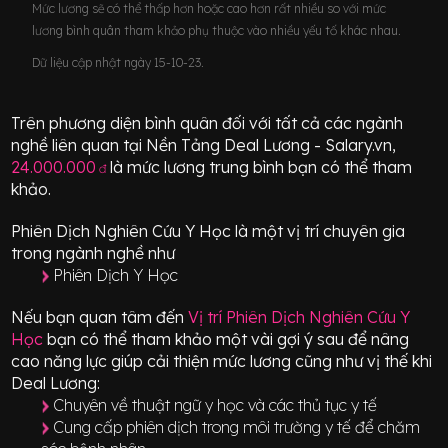
Mức lương sẽ có thể thấp hơn hoặc cao hơn rất nhiều so với mức
lương bình quân tham khảo phụ thuộc vào nhiều yếu tố khác nhau.
Dữ liệu cập nhật ngày 15-10-23.
Trên phương diện bình quân đối với tất cả các ngành
nghề liên quan tại Nền Tảng Deal Lương - Salary.vn,
24.000.000
là mức lương trung bình bạn có thể tham
đ
khảo.
Phiên Dịch Nghiên Cứu Y Học
là một vị trí
chuyên gia
trong ngành nghề như
Phiên Dịch Y Học
Nếu bạn quan tâm đến
Vị trí
Phiên Dịch Nghiên Cứu Y
Học
bạn có thể tham khảo một vài gợi ý sau để nâng
cao năng lực giúp cải thiện mức lương cũng như vị thế khi
Deal Lương:
Chuyên về thuật ngữ y học và các thủ tục y tế
Cung cấp phiên dịch trong môi trường y tế để chăm