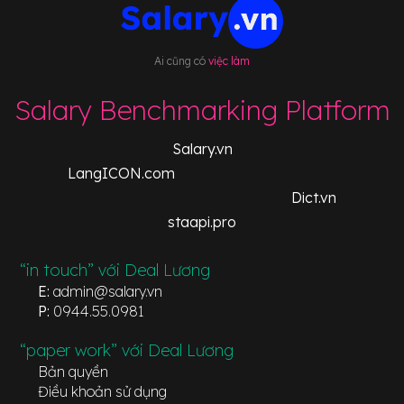
Ai cũng có
việc làm
Salary Benchmarking Platform
Salary.vn
LangICON.com
Dict.vn
staapi.pro
“in touch” với Deal Lương
E:
admin@salary.vn
P:
0944.55.0981
“paper work” với Deal Lương
Bản quyền
Điều khoản sử dụng