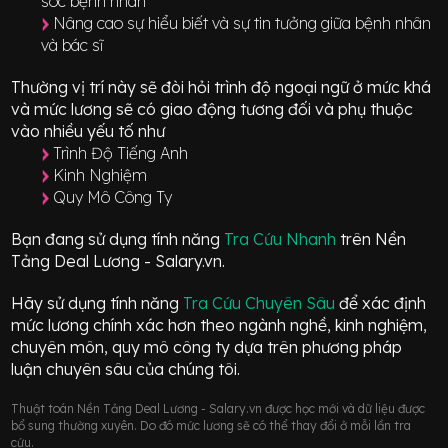
sóc bệnh nhân
Nâng cao sự hiểu biết và sự tin tưởng giữa bệnh nhân
và bác sĩ
Thường vị trí này sẽ đòi hỏi trình độ ngoại ngữ ở mức
khá
và mức lương sẽ có giao động
tương đối
và phụ thuộc
vào nhiều yếu tố như
Trình Độ Tiếng Anh
Kinh Nghiệm
Quy Mô Công Ty
Bạn đang sử dụng tính năng
Tra Cứu Nhanh
trên Nền
Tảng Deal Lương - Salary.vn.
Hãy sử dụng tính năng
Tra Cứu Chuyên Sâu
để xác định
mức lương chính xác hơn theo ngành nghề, kinh nghiệm,
chuyên môn, quy mô công ty dựa trên phương pháp
luận chuyên sâu của chúng tôi.
Thuật toán Nền Tảng Deal Lương - Salary.vn được học mới và dữ liệu được
bổ sung thường xuyên. Do đó mức lương sẽ có thể thay đổi ở mỗi lần tra
cứu.