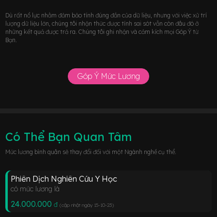
Dù rất nổ lực nhằm đảm bảo tính đúng đắn của dữ liệu, nhưng với việc xử trí
lượng dữ liệu lớn, chúng tôi nhận thức được tính sai sót vẫn còn đâu đó ở
những kết quả được trả ra. Chúng tôi ghi nhận và cảm kích mọi Góp Ý từ
Bạn.
Góp Ý Mức Lương
Có Thể Bạn Quan Tâm
Mức lương bình quân sẽ thay đổi đối với một Ngành nghề cụ thể.
Phiên Dịch Nghiên Cứu Y Học
có mức lương là
24.000.000
đ
(cập nhật ngày 15-10-23
)