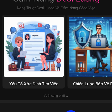
Nghệ Thuật Deal Lương Và Cẩm Nang Công Việc
Yếu Tố Xác Định Tìm Việc
Chiến Lược Bảo Vệ 
Vuốt sang phải →