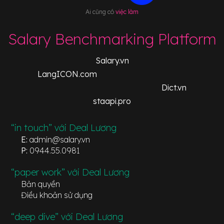
Ai cũng có
việc làm
Salary Benchmarking Platform
Salary.vn
LangICON.com
Dict.vn
staapi.pro
“in touch” với Deal Lương
E:
admin@salary.vn
P:
0944.55.0981
“paper work” với Deal Lương
Bản quyền
Điều khoản sử dụng
“deep dive” với Deal Lương