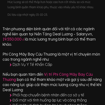
Mức lương sẽ có thể thấp hơn hoặc cao hơn rất nhiều so với mức
lương bình quân tham khảo phụ thuộc vào nhiều yếu tố khác nhau.
Dữ liệu cập nhật ngày 15-10-23.
Trên phương diện bình quân đối với tất cả các ngành
nghề liên quan tại Nền Tảng Deal Lương - Salary.vn,
19.550.000
là mức lương trung bình bạn có thể tham
đ
khảo.
Phi Công Máy Bay Cứu Thương
là một vị trí
chuyên môn
cao
trong ngành nghề như
Dịch Vụ Y Tế Khẩn Cấp
Nếu bạn quan tâm đến
Vị trí
Phi Công Máy Bay Cứu
Thương
bạn có thể tham khảo một vài gợi ý sau để nâng
cao năng lực giúp cải thiện mức lương cũng như vị thế khi
Deal Lương:
Phối hợp chuyển bệnh nhân đến cơ sở y tế
Đối mặt với tình huống áp lực và căng thẳng