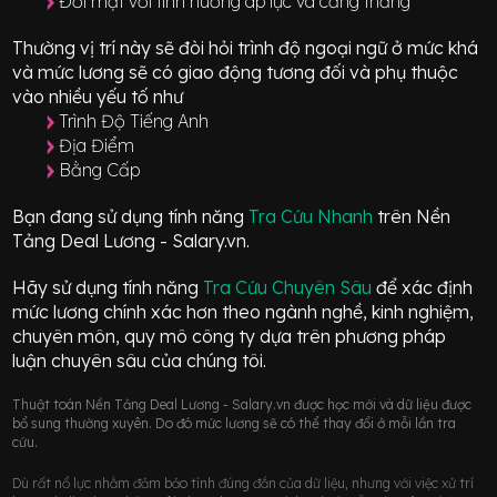
Đối mặt với tình huống áp lực và căng thẳng
Thường vị trí này sẽ đòi hỏi trình độ ngoại ngữ ở mức
khá
và mức lương sẽ có giao động
tương đối
và phụ thuộc
vào nhiều yếu tố như
Trình Độ Tiếng Anh
Địa Điểm
Bằng Cấp
Bạn đang sử dụng tính năng
Tra Cứu Nhanh
trên Nền
Tảng Deal Lương - Salary.vn.
Hãy sử dụng tính năng
Tra Cứu Chuyên Sâu
để xác định
mức lương chính xác hơn theo ngành nghề, kinh nghiệm,
chuyên môn, quy mô công ty dựa trên phương pháp
luận chuyên sâu của chúng tôi.
Thuật toán Nền Tảng Deal Lương - Salary.vn được học mới và dữ liệu được
bổ sung thường xuyên. Do đó mức lương sẽ có thể thay đổi ở mỗi lần tra
cứu.
Dù rất nổ lực nhằm đảm bảo tính đúng đắn của dữ liệu, nhưng với việc xử trí