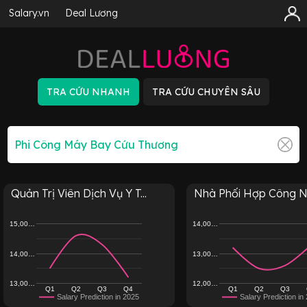
Salary.vn
Deal Lương
Quản Trị Viên Dịch Vụ Y T...
Nhà Phối Hợp Công Ng
15,00…
14,00…
14,00…
13,00…
13,00…
12,00…
Q1
Q2
Q3
Q4
Q1
Q2
Q3
Salary Prediction in 2025
Salary Prediction in