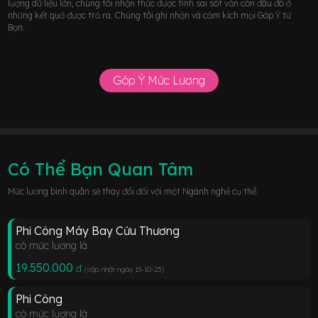
lượng dữ liệu lớn, chúng tôi nhận thức được tính sai sót vẫn còn đâu đó ở
những kết quả được trả ra. Chúng tôi ghi nhận và cảm kích mọi Góp Ý từ
Bạn.
Góp Ý Mức Lương
Có Thể Bạn Quan Tâm
Mức lương bình quân sẽ thay đổi đối với một Ngành nghề cụ thể.
Phi Công Máy Bay Cứu Thương
có mức lương là
19.550.000
đ
(cập nhật ngày 15-10-23
)
Phi Công
có mức lương là