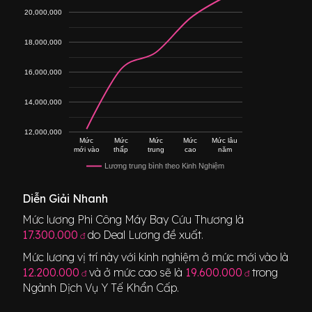
20,000,000
18,000,000
16,000,000
14,000,000
12,000,000
Mức
Mức
Mức
Mức
Mức lâu
mới vào
thấp
trung
cao
năm
Lương trung bình theo Kinh Nghiệm
Diễn Giải Nhanh
Mức lương
Phi Công Máy Bay Cứu Thương
là
17.300.000
do Deal Lương đề xuất.
đ
Mức lương vị trí này với kinh nghiệm ở mức mới vào là
12.200.000
và ở mức cao sẽ là
19.600.000
trong
đ
đ
Ngành
Dịch Vụ Y Tế Khẩn Cấp
.