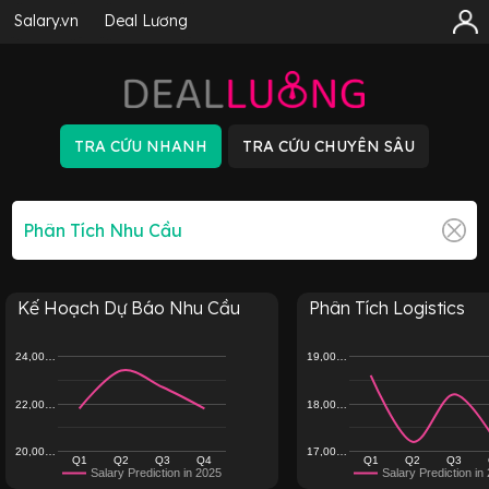
Salary.vn
Deal Lương
Kế Hoạch Dự Báo Nhu Cầu
Phân Tích Logistics
24,00…
19,00…
22,00…
18,00…
20,00…
17,00…
Q1
Q2
Q3
Q4
Q1
Q2
Q3
Salary Prediction in 2025
Salary Prediction in