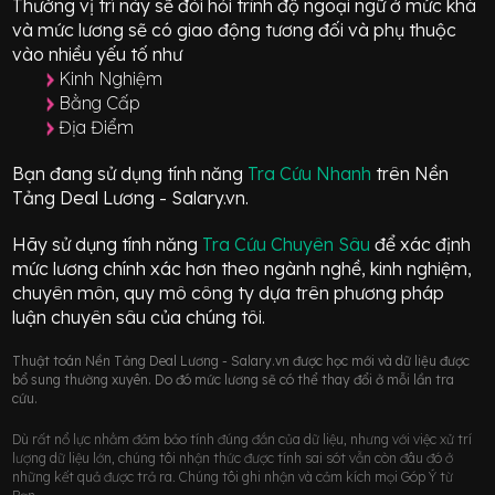
Thường vị trí này sẽ đòi hỏi trình độ ngoại ngữ ở mức
khá
và mức lương sẽ có giao động
tương đối
và phụ thuộc
vào nhiều yếu tố như
Kinh Nghiệm
Bằng Cấp
Địa Điểm
Bạn đang sử dụng tính năng
Tra Cứu Nhanh
trên Nền
Tảng Deal Lương - Salary.vn.
Hãy sử dụng tính năng
Tra Cứu Chuyên Sâu
để xác định
mức lương chính xác hơn theo ngành nghề, kinh nghiệm,
chuyên môn, quy mô công ty dựa trên phương pháp
luận chuyên sâu của chúng tôi.
Thuật toán Nền Tảng Deal Lương - Salary.vn được học mới và dữ liệu được
bổ sung thường xuyên. Do đó mức lương sẽ có thể thay đổi ở mỗi lần tra
cứu.
Dù rất nổ lực nhằm đảm bảo tính đúng đắn của dữ liệu, nhưng với việc xử trí
lượng dữ liệu lớn, chúng tôi nhận thức được tính sai sót vẫn còn đâu đó ở
những kết quả được trả ra. Chúng tôi ghi nhận và cảm kích mọi Góp Ý từ