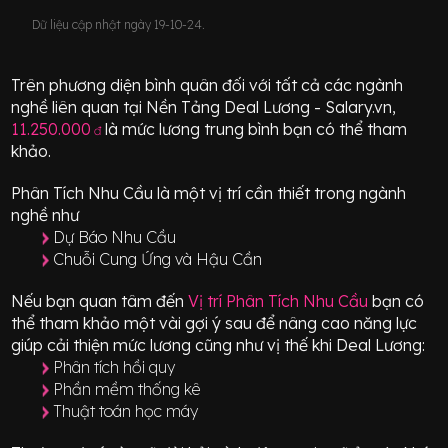
Dữ liệu cập nhật ngày 19-10-24.
Trên phương diện bình quân đối với tất cả các ngành
nghề liên quan tại Nền Tảng Deal Lương - Salary.vn,
11.250.000
là mức lương trung bình bạn có thể tham
đ
khảo.
Phân Tích Nhu Cầu
là một vị trí
cần thiết
trong ngành
nghề như
Dự Báo Nhu Cầu
Chuỗi Cung Ứng và Hậu Cần
Nếu bạn quan tâm đến
Vị trí
Phân Tích Nhu Cầu
bạn có
thể tham khảo một vài gợi ý sau để nâng cao năng lực
giúp cải thiện mức lương cũng như vị thế khi Deal Lương:
Phân tích hồi quy
Phần mềm thống kê
Thuật toán học máy