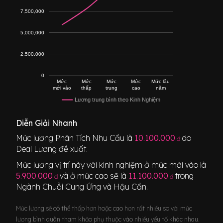
7,500,000
5,000,000
2,500,000
0
Mức
Mức
Mức
Mức
Mức lâu
mới vào
thấp
trung
cao
năm
Lương trung bình theo Kinh Nghiệm
Diễn Giải Nhanh
Mức lương
Phân Tích Nhu Cầu
là
10.100.000
do
đ
Deal Lương đề xuất.
Mức lương vị trí này với kinh nghiệm ở mức mới vào là
5.900.000
và ở mức cao sẽ là
11.100.000
trong
đ
đ
Ngành
Chuỗi Cung Ứng và Hậu Cần
.
Mức lương sẽ có thể thấp hơn hoặc cao hơn rất nhiều so với mức
lương bình quân tham khảo phụ thuộc vào nhiều yếu tố khác nhau.