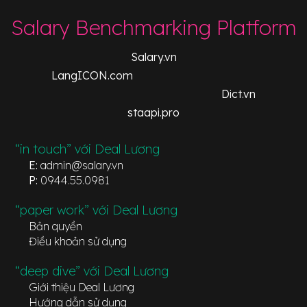
Salary Benchmarking Platform
Salary.vn
LangICON.com
Dict.vn
staapi.pro
“in touch” với Deal Lương
E:
admin@salary.vn
P:
0944.55.0981
“paper work” với Deal Lương
Bản quyền
Điều khoản sử dụng
“deep dive” với Deal Lương
Giới thiệu Deal Lương
Hướng dẫn sử dụng