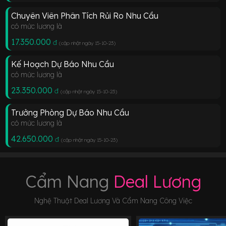
Chuyên Viên Phân Tích Rủi Ro Nhu Cầu
có mức lương là
17.350.000
đ
(cập nhật ngày 15-10-23
)
Kế Hoạch Dự Báo Nhu Cầu
có mức lương là
23.350.000
đ
(cập nhật ngày 15-10-23
)
Trưởng Phòng Dự Báo Nhu Cầu
có mức lương là
42.650.000
đ
(cập nhật ngày 15-10-23
)
Cẩm Nang
Deal Lương
Nghệ Thuật Deal Lương Và Cẩm Nang Công Việc