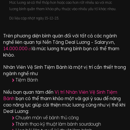
Mức lương sẽ có thể thấp hơn hoặc cao hơn rất nhiều so với mức
lương bình quân tham khảo phụ thuộc vào nhiều yếu tố khác nhau.
Dữ liệu cập nhật ngày 15-12-23.
Trên phương diện bình quân đối với tất cả các ngành
nghề liên quan tại Nền Tảng Deal Lương - Salary.vn,
14.000.000
là mức lương trung bình bạn có thể tham
đ
khảo.
Nhân Viên Vệ Sinh Tiệm Bánh
là một vị trí
cần thiết
trong
ngành nghề như
Tiệm Bánh
Nếu bạn quan tâm đến
Vị trí
Nhân Viên Vệ Sinh Tiệm
Bánh
bạn có thể tham khảo một vài gợi ý sau để nâng
cao năng lực giúp cải thiện mức lương cũng như vị thế khi
Deal Lương:
Chuyên môn về bánh thủ công
Thành thạo kỹ thuật làm bánh sourdough