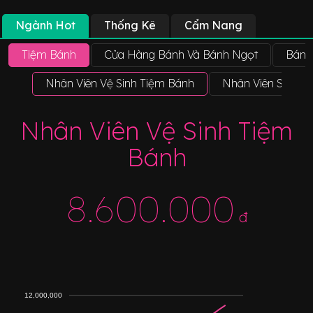
Ngành Hot
Thống Kê
Cẩm Nang
Tiệm Bánh
Cửa Hàng Bánh Và Bánh Ngọt
Bánh
Nhân Viên Vệ Sinh Tiệm Bánh
Nhân Viên Sản Xu
Nhân Viên Vệ Sinh Tiệm
Bánh
8.600.000
đ
12,000,000