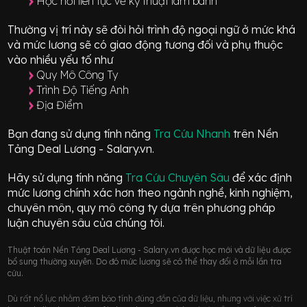
Học hỏi liên tục về kỹ thuật làm bánh
Thường vị trí này sẽ đòi hỏi trình độ ngoại ngữ ở mức
khá
và mức lương sẽ có giao động
tương đối
và phụ thuộc
vào nhiều yếu tố như
Quy Mô Công Ty
Trình Độ Tiếng Anh
Địa Điểm
Bạn đang sử dụng tính năng
Tra Cứu Nhanh
trên Nền
Tảng Deal Lương - Salary.vn.
Hãy sử dụng tính năng
Tra Cứu Chuyên Sâu
để xác định
mức lương chính xác hơn theo ngành nghề, kinh nghiệm,
chuyên môn, quy mô công ty dựa trên phương pháp
luận chuyên sâu của chúng tôi.
Thuật toán Nền Tảng Deal Lương - Salary.vn được học mới và dữ liệu được
bổ sung thường xuyên. Do đó mức lương sẽ có thể thay đổi ở mỗi lần tra
cứu.
Dù rất nổ lực nhằm đảm bảo tính đúng đắn của dữ liệu, nhưng với việc xử trí