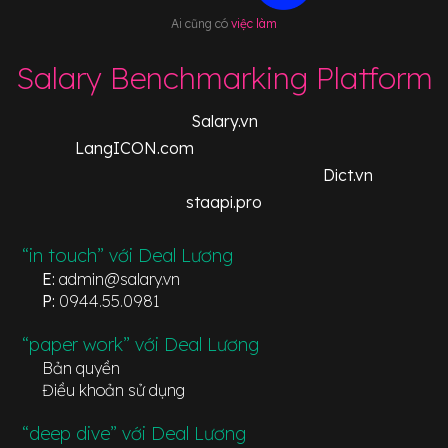
Ai cũng có
việc làm
Salary Benchmarking Platform
Salary.vn
LangICON.com
Dict.vn
staapi.pro
“in touch” với Deal Lương
E:
admin@salary.vn
P:
0944.55.0981
“paper work” với Deal Lương
Bản quyền
Điều khoản sử dụng
“deep dive” với Deal Lương