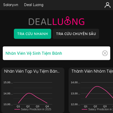
Salary.vn
Deal Lương
Nhân Viên Tạp Vụ Tiệm Bán...
Thành Viên Nhóm Ti
15,00…
14,00…
14,00…
13,00…
13,00…
12,00…
Q1
Q2
Q3
Q4
Q1
Q2
Q3
Salary Prediction in 2025
Salary Prediction in