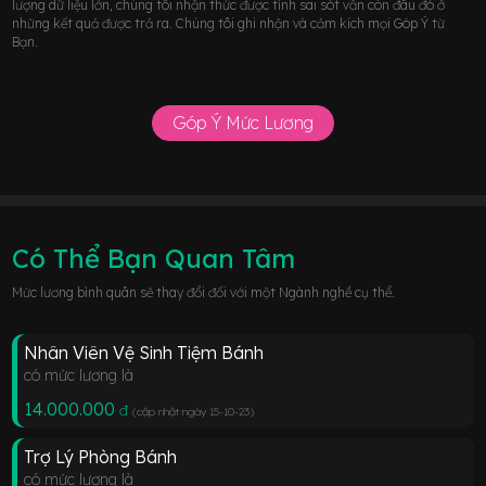
lượng dữ liệu lớn, chúng tôi nhận thức được tính sai sót vẫn còn đâu đó ở
những kết quả được trả ra. Chúng tôi ghi nhận và cảm kích mọi Góp Ý từ
Bạn.
Góp Ý Mức Lương
Có Thể Bạn Quan Tâm
Mức lương bình quân sẽ thay đổi đối với một Ngành nghề cụ thể.
Nhân Viên Vệ Sinh Tiệm Bánh
có mức lương là
14.000.000
đ
(cập nhật ngày 15-10-23
)
Trợ Lý Phòng Bánh
có mức lương là