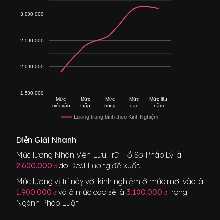
3,000,000
2,500,000
2,000,000
1,500,000
Mức
Mức
Mức
Mức
Mức lâu
mới vào
thấp
trung
cao
năm
Lương trung bình theo Kinh Nghiệm
Diễn Giải Nhanh
Mức lương
Nhân Viên Lưu Trữ Hồ Sơ Pháp Lý
là
2.600.000
do Deal Lương đề xuất.
đ
Mức lương vị trí này với kinh nghiệm ở mức mới vào là
1.900.000
và ở mức cao sẽ là
3.100.000
trong
đ
đ
Ngành
Pháp Luật
.