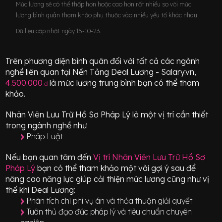
Mức lương sẽ có thể thấp hơn hoặc cao hơn rất nhiều so với mức
lương bình quân tham khảo phụ thuộc vào nhiều yếu tố khác nhau.
Dữ liệu cập nhật ngày 15-10-23.
Trên phương diện bình quân đối với tất cả các ngành
nghề liên quan tại Nền Tảng Deal Lương - Salary.vn,
4.500.000
là mức lương trung bình bạn có thể tham
đ
khảo.
Nhân Viên Lưu Trữ Hồ Sơ Pháp Lý
là một vị trí
cần thiết
trong ngành nghề như
Pháp Luật
Nếu bạn quan tâm đến
Vị trí
Nhân Viên Lưu Trữ Hồ Sơ
Pháp Lý
bạn có thể tham khảo một vài gợi ý sau để
nâng cao năng lực giúp cải thiện mức lương cũng như vị
thế khi Deal Lương:
Phân tích chi phí vụ án và thỏa thuận giải quyết
Tuân thủ đạo đức pháp lý và tiêu chuẩn chuyên