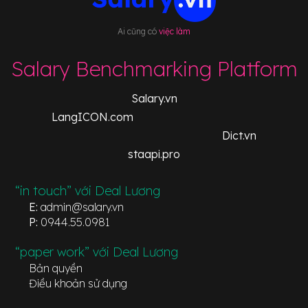
Ai cũng có
việc làm
Salary Benchmarking Platform
Salary.vn
LangICON.com
Dict.vn
staapi.pro
“in touch” với Deal Lương
E:
admin@salary.vn
P:
0944.55.0981
“paper work” với Deal Lương
Bản quyền
Điều khoản sử dụng