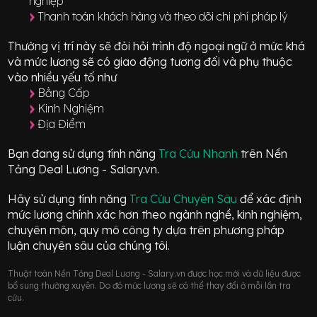
nghiệp
Thanh toán khách hàng và theo dõi chi phí pháp lý
Thường vị trí này sẽ đòi hỏi trình độ ngoại ngữ ở mức
khá
và mức lương sẽ có giao động
tương đối
và phụ thuộc
vào nhiều yếu tố như
Bằng Cấp
Kinh Nghiệm
Địa Điểm
Bạn đang sử dụng tính năng
Tra Cứu Nhanh
trên Nền
Tảng Deal Lương - Salary.vn.
Hãy sử dụng tính năng
Tra Cứu Chuyên Sâu
để xác định
mức lương chính xác hơn theo ngành nghề, kinh nghiệm,
chuyên môn, quy mô công ty dựa trên phương pháp
luận chuyên sâu của chúng tôi.
Thuật toán Nền Tảng Deal Lương - Salary.vn được học mới và dữ liệu được
bổ sung thường xuyên. Do đó mức lương sẽ có thể thay đổi ở mỗi lần tra
cứu.