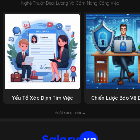
Nghệ Thuật Deal Lương Và Cẩm Nang Công Việc
Yếu Tố Xác Định Tìm Việc
Chiến Lược Bảo Vệ 
Vuốt sang phải →