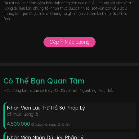
Dù rất nổ lực nhằm đảm bảo tính đúng đắn của dữ liệu, nhưng với việc xử trí
lượng dữ liệu lớn, chúng tôi nhận thức được tính sai sót vẫn còn đâu đó ở
những kết quả được trả ra. Chúng tôi ghi nhận và cảm kích mọi Góp Ý từ
Bạn.
Góp Ý Mức Lương
Có Thể Bạn Quan Tâm
Mức lương bình quân sẽ thay đổi đối với một Ngành nghề cụ thể.
Nhân Viên Lưu Trữ Hồ Sơ Pháp Lý
có mức lương là
4.500.000
đ
(cập nhật ngày 15-10-23
)
Nhân Viên Nhập Dữ Liệu Pháp Lý