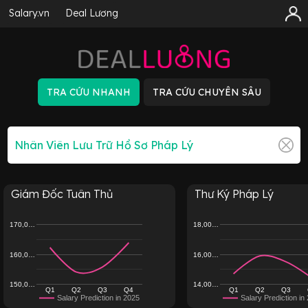
Salary.vn
Deal Lương
Giám Đốc Tuân Thủ
Thư Ký Pháp Lý
170,0…
18,00…
160,0…
16,00…
150,0…
14,00…
Q1
Q2
Q3
Q4
Q1
Q2
Q3
Salary Prediction in 2025
Salary Prediction in