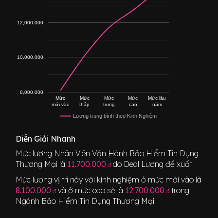
12,000,000
10,000,000
8,000,000
Mức
Mức
Mức
Mức
Mức lâu
mới vào
thấp
trung
cao
năm
Lương trung bình theo Kinh Nghiệm
Diễn Giải Nhanh
Mức lương
Nhân Viên Vận Hành Bảo Hiểm Tín Dụng
Thương Mại
là
11.700.000
do Deal Lương đề xuất.
đ
Mức lương vị trí này với kinh nghiệm ở mức mới vào là
8.100.000
và ở mức cao sẽ là
12.700.000
trong
đ
đ
Ngành
Bảo Hiểm Tín Dụng Thương Mại
.