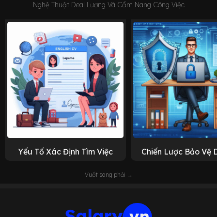
Nghệ Thuật Deal Lương Và Cẩm Nang Công Việc
Yếu Tố Xác Định Tìm Việc
Chiến Lược Bảo Vệ 
Vuốt sang phải →