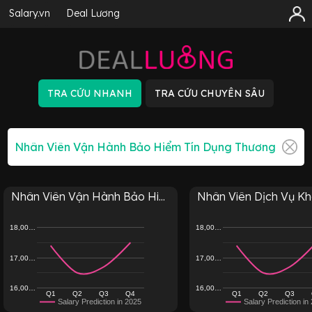
Salary.vn
Deal Lương
Nhân Viên Vận Hành Bảo Hi...
Nhân Viên Dịch Vụ Khá
18,00…
18,00…
17,00…
17,00…
16,00…
16,00…
Q1
Q2
Q3
Q4
Q1
Q2
Q3
Salary Prediction in 2025
Salary Prediction in