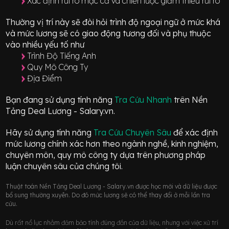
Xác định rủi ro mặc cả và chiến lược giảm thiểu rủi ro
Thường vị trí này sẽ đòi hỏi trình độ ngoại ngữ ở mức
khá
và mức lương sẽ có giao động
tương đối
và phụ thuộc
vào nhiều yếu tố như
Trình Độ Tiếng Anh
Quy Mô Công Ty
Địa Điểm
Bạn đang sử dụng tính năng
Tra Cứu Nhanh
trên Nền
Tảng Deal Lương - Salary.vn.
Hãy sử dụng tính năng
Tra Cứu Chuyên Sâu
để xác định
mức lương chính xác hơn theo ngành nghề, kinh nghiệm,
chuyên môn, quy mô công ty dựa trên phương pháp
luận chuyên sâu của chúng tôi.
Thuật toán Nền Tảng Deal Lương - Salary.vn được học mới và dữ liệu được
bổ sung thường xuyên. Do đó mức lương sẽ có thể thay đổi ở mỗi lần tra
cứu.
Dù rất nổ lực nhằm đảm bảo tính đúng đắn của dữ liệu, nhưng với việc xử trí