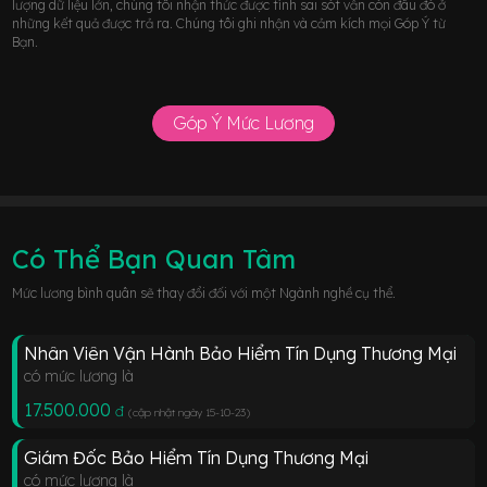
lượng dữ liệu lớn, chúng tôi nhận thức được tính sai sót vẫn còn đâu đó ở
những kết quả được trả ra. Chúng tôi ghi nhận và cảm kích mọi Góp Ý từ
Bạn.
Góp Ý Mức Lương
Có Thể Bạn Quan Tâm
Mức lương bình quân sẽ thay đổi đối với một Ngành nghề cụ thể.
Nhân Viên Vận Hành Bảo Hiểm Tín Dụng Thương Mại
có mức lương là
17.500.000
đ
(cập nhật ngày 15-10-23
)
Giám Đốc Bảo Hiểm Tín Dụng Thương Mại
có mức lương là