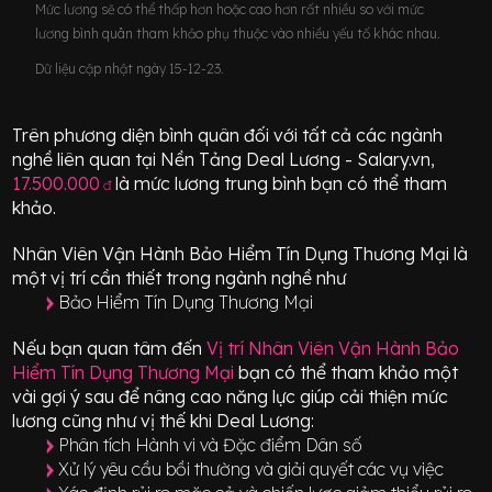
Mức lương sẽ có thể thấp hơn hoặc cao hơn rất nhiều so với mức
lương bình quân tham khảo phụ thuộc vào nhiều yếu tố khác nhau.
Dữ liệu cập nhật ngày 15-12-23.
Trên phương diện bình quân đối với tất cả các ngành
nghề liên quan tại Nền Tảng Deal Lương - Salary.vn,
17.500.000
là mức lương trung bình bạn có thể tham
đ
khảo.
Nhân Viên Vận Hành Bảo Hiểm Tín Dụng Thương Mại
là
một vị trí
cần thiết
trong ngành nghề như
Bảo Hiểm Tín Dụng Thương Mại
Nếu bạn quan tâm đến
Vị trí
Nhân Viên Vận Hành Bảo
Hiểm Tín Dụng Thương Mại
bạn có thể tham khảo một
vài gợi ý sau để nâng cao năng lực giúp cải thiện mức
lương cũng như vị thế khi Deal Lương:
Phân tích Hành vi và Đặc điểm Dân số
Xử lý yêu cầu bồi thường và giải quyết các vụ việc