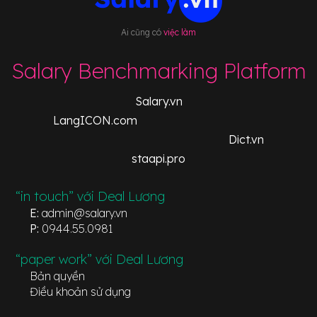
Ai cũng có
việc làm
Salary Benchmarking Platform
Salary.vn
LangICON.com
Dict.vn
staapi.pro
“in touch” với Deal Lương
E:
admin@salary.vn
P:
0944.55.0981
“paper work” với Deal Lương
Bản quyền
Điều khoản sử dụng