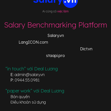
Ai cũng có
việc làm
Salary Benchmarking Platform
Salary.vn
LangICON.com
Dict.vn
staapi.pro
“in touch” với Deal Lương
E:
admin@salary.vn
P:
0944.55.0981
“paper work” với Deal Lương
Bản quyền
Điều khoản sử dụng