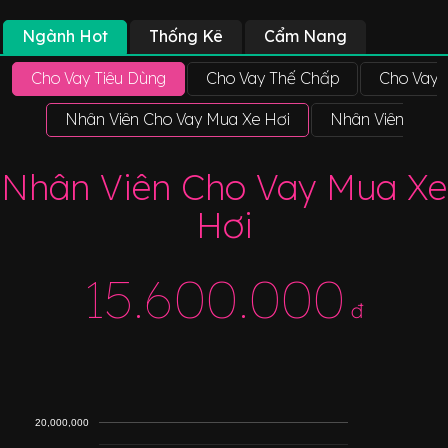
Ngành Hot
Thống Kê
Cẩm Nang
Cho Vay Tiêu Dùng
Cho Vay Thế Chấp
Cho Vay
Nhân Viên Cho Vay Mua Xe Hơi
Nhân Viên Cho 
Nhân Viên Cho Vay Mua Xe
Hơi
15.600.000
đ
20,000,000