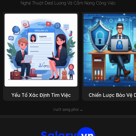
Nghệ Thuật Deal Lương Và Cẩm Nang Công Việc
Yếu Tố Xác Định Tìm Việc
Chiến Lược Bảo Vệ 
Vuốt sang phải →