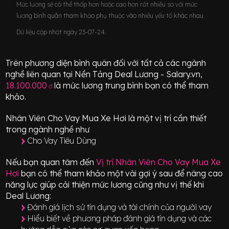
Mức lương sẽ có thể thấp hơn hoặc cao hơn rất nhiều so với mức
lương bình quân tham khảo phụ thuộc vào nhiều yếu tố khác nhau.
Dữ liệu cập nhật ngày 23-07-24.
Trên phương diện bình quân đối với tất cả các ngành
nghề liên quan tại Nền Tảng Deal Lương - Salary.vn,
18.100.000
là mức lương trung bình bạn có thể tham
đ
khảo.
Nhân Viên Cho Vay Mua Xe Hơi
là một vị trí
cần thiết
trong ngành nghề như
Cho Vay Tiêu Dùng
Nếu bạn quan tâm đến
Vị trí
Nhân Viên Cho Vay Mua Xe
Hơi
bạn có thể tham khảo một vài gợi ý sau để nâng cao
năng lực giúp cải thiện mức lương cũng như vị thế khi
Deal Lương:
Đánh giá lịch sử tín dụng và tài chính của người vay
Hiểu biết về phương pháp đánh giá tín dụng và các