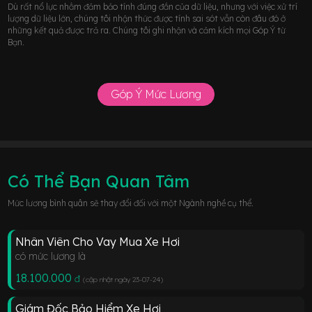
Dù rất nổ lực nhằm đảm bảo tính đúng đắn của dữ liệu, nhưng với việc xử trí
lượng dữ liệu lớn, chúng tôi nhận thức được tính sai sót vẫn còn đâu đó ở
những kết quả được trả ra. Chúng tôi ghi nhận và cảm kích mọi Góp Ý từ
Bạn.
Góp Ý Mức Lương
Có Thể Bạn Quan Tâm
Mức lương bình quân sẽ thay đổi đối với một Ngành nghề cụ thể.
Nhân Viên Cho Vay Mua Xe Hơi
có mức lương là
18.100.000
đ
(cập nhật ngày 23-07-24
)
Giám Đốc Bảo Hiểm Xe Hơi