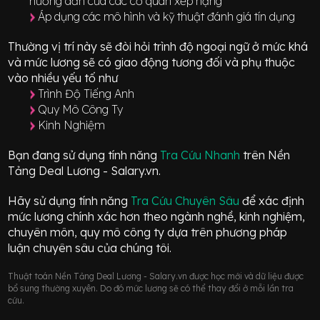
hướng dẫn của các cơ quan xếp hạng
Áp dụng các mô hình và kỹ thuật đánh giá tín dụng
Thường vị trí này sẽ đòi hỏi trình độ ngoại ngữ ở mức
khá
và mức lương sẽ có giao động
tương đối
và phụ thuộc
vào nhiều yếu tố như
Trình Độ Tiếng Anh
Quy Mô Công Ty
Kinh Nghiệm
Bạn đang sử dụng tính năng
Tra Cứu Nhanh
trên Nền
Tảng Deal Lương - Salary.vn.
Hãy sử dụng tính năng
Tra Cứu Chuyên Sâu
để xác định
mức lương chính xác hơn theo ngành nghề, kinh nghiệm,
chuyên môn, quy mô công ty dựa trên phương pháp
luận chuyên sâu của chúng tôi.
Thuật toán Nền Tảng Deal Lương - Salary.vn được học mới và dữ liệu được
bổ sung thường xuyên. Do đó mức lương sẽ có thể thay đổi ở mỗi lần tra
cứu.