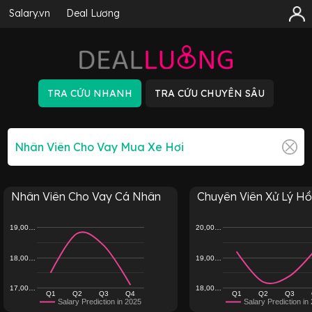
Salary.vn
Deal Lương
Nhân Viên Cho Vay Cá Nhân
Chuyên Viên Xử Lý Hồ 
19,00…
20,00…
18,00…
19,00…
17,00…
18,00…
Q1
Q2
Q3
Q4
Q1
Q2
Q3
Salary Prediction in 2025
Salary Prediction in