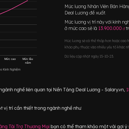
Mức lương
Nhân Viên Bán Hàng
Deal Lương đề xuất.
Mức lương vị trí này với kinh 
ở mức cao sẽ là
13.900.000
t
đ
Mức lương sẽ có thể thấp hơn hoặc cao 
khảo phụ thuộc vào nhiều yếu tố khác n
Dữ liệu cập nhật ngày 15-10-23.
Mức cao
Mức lâu
năm
eo Kinh Nghiệm
 ngành nghề liên quan tại Nền Tảng Deal Lương - Salary.vn,
1
t vị trí
cần thiết
trong ngành nghề như
ng Tài Trợ Thương Mại
bạn có thể tham khảo một vài gợi ý 