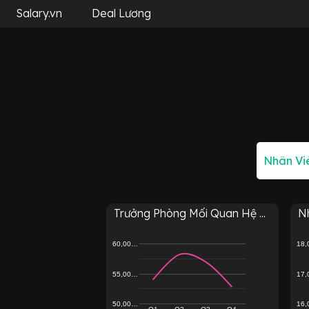
Salary.vn
Deal Lương
Trưởng Phòng Mối Quan Hệ ...
Nh
60,00…
18
55,00…
17
50,00…
16
Q1
Q2
Q3
Q4