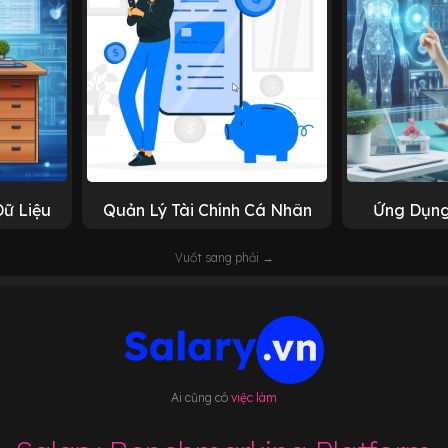
Dữ Liệu
Quản Lý Tài Chính Cá Nhân
Ứng Dụng
Vuốt sang phải →
Ai cũng có
việc làm