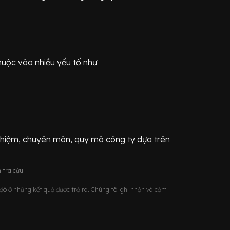
huộc vào nhiều yếu tố như
ghiệm, chuyên môn, quy mô công ty dựa trên
 tra cứu.
u đó ở những kết quả được trả ra. Chúng tôi ghi nhận và cảm