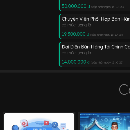
50.000.000
đ
(cập nhật ngày 15-10-23
)
Chuyên Viên Phối Hợp Bán Hàn
có mức lương là
19.300.000
đ
(cập nhật ngày 15-10-23
)
Đại Diện Bán Hàng Tài Chính C
có mức lương là
14.000.000
đ
(cập nhật ngày 15-10-23
)
C