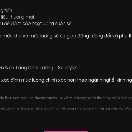
g tiền
 liệu thương mại
au để đảm bảo hoạt động suôn sẻ
ữ ở mức
khá
và mức lương sẽ có giao động
tương đối
và phụ t
ên Nền Tảng Deal Lương - Salary.vn.
 xác định mức lương chính xác hơn theo ngành nghề, kinh n
ữ liệu được bổ sung thường xuyên. Do đó mức lương sẽ có thể thay đổi ở mỗi lần
i việc xử trí lượng dữ liệu lớn, chúng tôi nhận thức được tính sai sót vẫn còn đâ