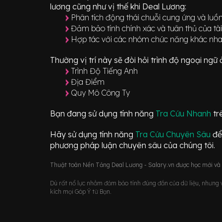
lương cũng như vị thế khi Deal Lương:
Phân tích động thái chuỗi cung ứng và luồn
Đảm bảo tính chính xác và tuân thủ của tài
Hợp tác với các nhóm chức năng khác nh
Thường vị trí này sẽ đòi hỏi trình độ ngoại ng
Trình Độ Tiếng Anh
Địa Điểm
Quy Mô Công Ty
Bạn đang sử dụng tính năng
Tra Cứu Nhanh
tr
Hãy sử dụng tính năng
Tra Cứu Chuyên Sâu
để
phương pháp luận chuyên sâu của chúng tôi.
Thuật toán Nền Tảng Deal Lương - Salary.vn được học mới và d
Dù rất nổ lực nhằm đảm bảo tính đúng đắn của dữ liệu, nhưng vớ
kích mọi Góp Ý từ Bạn.