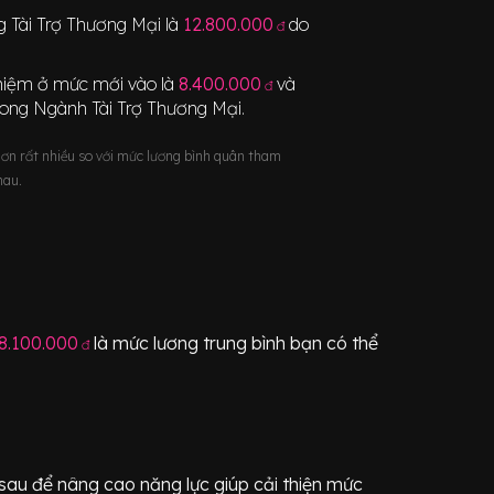
 Tài Trợ Thương Mại
là
12.800.000
do
đ
nghiệm ở mức mới vào là
8.400.000
và
đ
rong Ngành
Tài Trợ Thương Mại
.
hơn rất nhiều so với mức lương bình quân tham
hau.
8.100.000
là mức lương trung bình bạn có thể
đ
sau để nâng cao năng lực giúp cải thiện mức