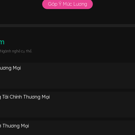
Góp Ý Mức Lương
âm
 Ngành nghề cụ thể.
hương Mại
 Tài Chính Thương Mại
ợ Thương Mại