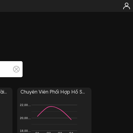
...
Chuyên Viên Phối Hợp Hồ S...
22,00…
20,00…
18,00…
Q1
Q2
Q3
Q4