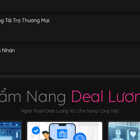
g Tài Trợ Thương Mại
á Nhân
ẩm Nang
Deal Lươ
Nghệ Thuật Deal Lương Và Cẩm Nang Công Việc