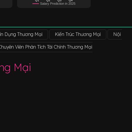
Salary Prediction in 2025
ín Dụng Thương Mại
Kiến Trúc Thương Mại
Nội Thấ
Chuyên Viên Phân Tích Tài Chính Thương Mại
Chuyên Viên
ng Mại