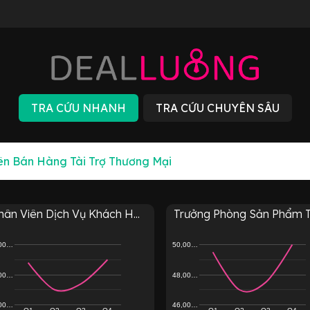
ân Viên Dịch Vụ Khách H...
Trưởng Phòng Sản Phẩm Tài
,00…
50,00…
,00…
48,00…
,00…
46,00…
Q1
Q2
Q3
Q4
Q1
Q2
Q3
Q4