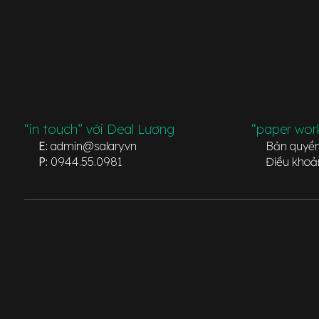
“in touch” với Deal Lương
“paper wor
E:
admin@salary.vn
Bản quyề
P:
0944.55.0981
Điều khoả