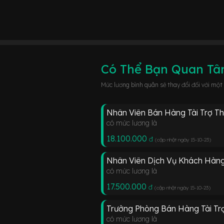
Có Thể Bạn Quan T
Mức lương bình quân sẽ thay đổi đối với một
Nhân Viên Bán Hàng Tài Trợ T
có mức lương là
18.100.000
đ
(cập nhật ngày 15-10-23
)
Nhân Viên Dịch Vụ Khách Hàng
có mức lương là
17.500.000
đ
(cập nhật ngày 15-10-23
)
Trưởng Phòng Bán Hàng Tài Tr
có mức lương là