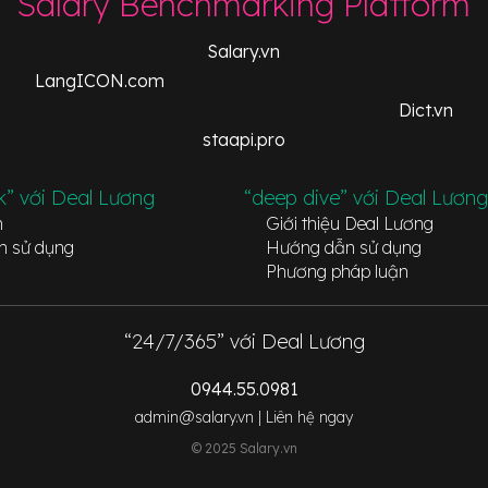
Salary Benchmarking Platform
Salary.vn
LangICON.com
Dict.vn
staapi.pro
k” với Deal Lương
“deep dive” với Deal Lương
n
Giới thiệu Deal Lương
n sử dụng
Hướng dẫn sử dụng
Phương pháp luận
“24/7/365” với Deal Lương
0944.55.0981
admin@salary.vn |
Liên hệ ngay
© 2025 Salary.vn