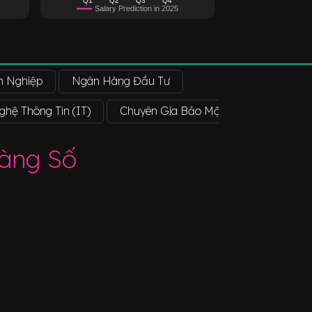
Salary Prediction in 2025
 Nghiệp
Ngân Hàng Đầu Tư
hệ Thông Tin (IT)
Chuyên Gia Bảo Mật Mạng
Chuy
àng Số