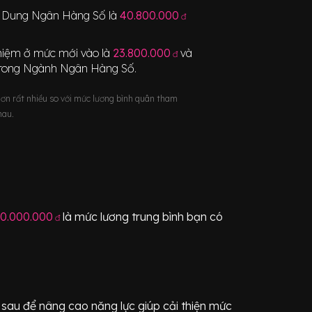
 Dung Ngân Hàng Số
là
40.800.000
đ
nghiệm ở mức mới vào là
23.800.000
và
đ
trong Ngành
Ngân Hàng Số
.
hơn rất nhiều so với mức lương bình quân tham
hau.
0.000.000
là mức lương trung bình bạn có
đ
sau để nâng cao năng lực giúp cải thiện mức