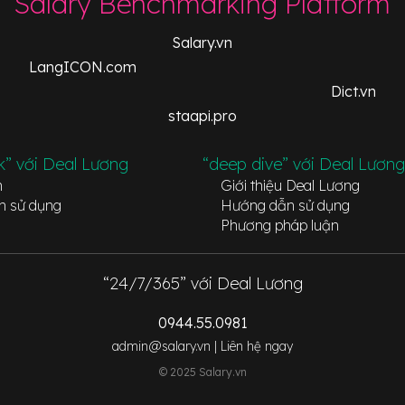
Salary Benchmarking Platform
Salary.vn
LangICON.com
Dict.vn
staapi.pro
k” với Deal Lương
“deep dive” với Deal Lương
n
Giới thiệu Deal Lương
n sử dụng
Hướng dẫn sử dụng
Phương pháp luận
“24/7/365” với Deal Lương
0944.55.0981
admin@salary.vn |
Liên hệ ngay
© 2025 Salary.vn