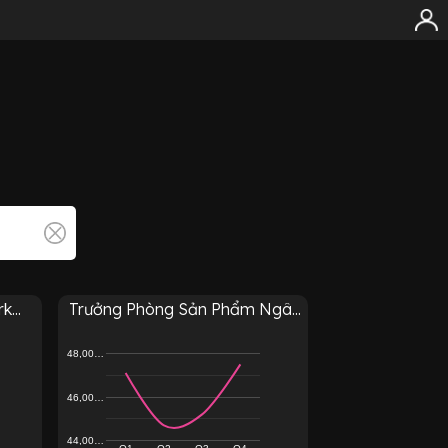
...
Trưởng Phòng Sản Phẩm Ngâ...
48,00…
46,00…
44,00…
Q1
Q2
Q3
Q4