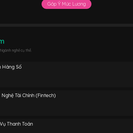
Góp Ý Mức Lương
âm
 Ngành nghề cụ thể.
n Hàng Số
Nghệ Tài Chính (Fintech)
 Vụ Thanh Toán