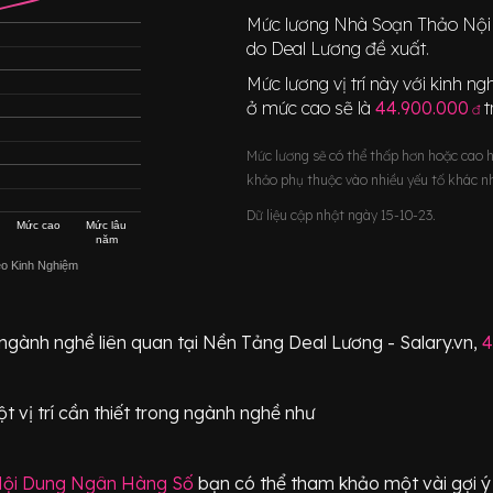
Mức lương
Nhà Soạn Thảo Nội
do Deal Lương đề xuất.
Mức lương vị trí này với kinh 
ở mức cao sẽ là
44.900.000
đ
Mức lương sẽ có thể thấp hơn hoặc cao 
khảo phụ thuộc vào nhiều yếu tố khác n
Dữ liệu cập nhật ngày 15-10-23.
Mức cao
Mức lâu
năm
eo Kinh Nghiệm
 ngành nghề liên quan tại Nền Tảng Deal Lương - Salary.vn,
4
t vị trí
cần thiết
trong ngành nghề như
ội Dung Ngân Hàng Số
bạn có thể tham khảo một vài gợi ý 