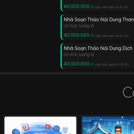
40.000.000
đ
(cập nhật ngày 15-10-23
)
Nhà Soạn Thảo Nội Dung Than
có mức lương là
40.000.000
đ
(cập nhật ngày 30-01-26
)
Nhà Soạn Thảo Nội Dung Dịch 
có mức lương là
40.000.000
đ
(cập nhật ngày 24-03-25
)
C