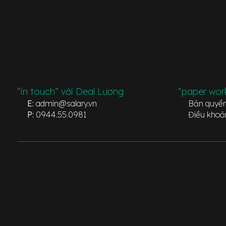
“in touch” với Deal Lương
“paper wor
E:
admin@salary.vn
Bản quyề
P:
0944.55.0981
Điều khoả