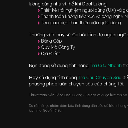
lương cũng như vị thế khi Deal Lương:
Thiết kế trải nghiệm người dùng (UX) và gi
Thanh toán không tiếp xúc và công nghệ 
Tạo giao diện thân thiện với người dùng
Thường vị trí này sẽ đòi hỏi trình độ ngoại ng
Bằng Cấp
Quy Mô Công Ty
Địa Điểm
Bạn đang sử dụng tính năng
Tra Cứu Nhanh
tr
Hãy sử dụng tính năng
Tra Cứu Chuyên Sâu
để
phương pháp luận chuyên sâu của chúng tôi.
Thuật toán Nền Tảng Deal Lương - Salary.vn được học mới và d
Dù rất nổ lực nhằm đảm bảo tính đúng đắn của dữ liệu, nhưng vớ
kích mọi Góp Ý từ Bạn.