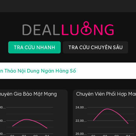
huyên Gia Bảo Mật Mạng
Chuyên Viên Phối Hợp Mark
,00…
24,00…
,00…
22,00…
,00…
20,00…
Q1
Q2
Q3
Q4
Q1
Q2
Q3
Q4