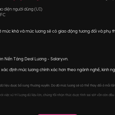
ao diện người dùng (UI)
NFC
ữ ở mức
khá
và mức lương sẽ có giao động
tương đối
và phụ t
ên Nền Tảng Deal Lương - Salary.vn.
 xác định mức lương chính xác hơn theo ngành nghề, kinh n
ữ liệu được bổ sung thường xuyên. Do đó mức lương sẽ có thể thay đổi ở mỗi lần
i việc xử trí lượng dữ liệu lớn, chúng tôi nhận thức được tính sai sót vẫn còn đâ