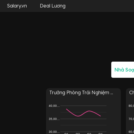
Salary.vn
Deal Lương
Trưởng Phòng Trải Nghiệm ...
C
40,00…
80
35,00…
70
30,00…
60
Q1
Q2
Q3
Q4