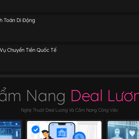
h Toán Di Động
Vụ Chuyển Tiền Quốc Tế
ẩm Nang
Deal Lươ
Nghệ Thuật Deal Lương Và Cẩm Nang Công Việc