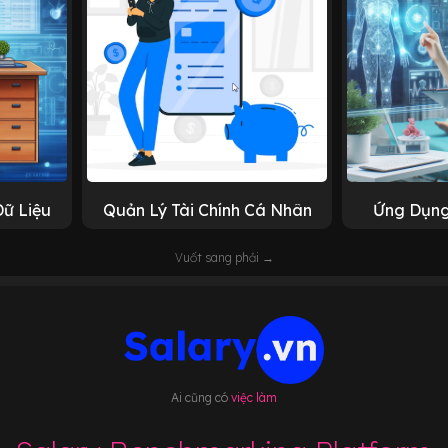
Dữ Liệu
Quản Lý Tài Chính Cá Nhân
Ứng Dụng
Vuốt sang phải →
Ai cũng có
việc làm