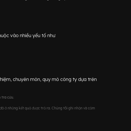
huộc vào nhiều yếu tố như
ghiệm, chuyên môn, quy mô công ty dựa trên
 tra cứu.
u đó ở những kết quả được trả ra. Chúng tôi ghi nhận và cảm