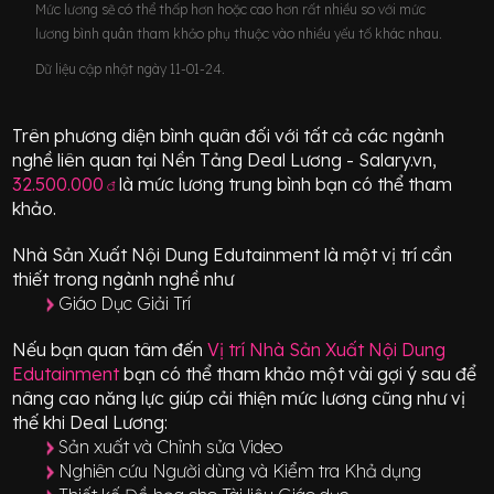
Mức lương sẽ có thể thấp hơn hoặc cao hơn rất nhiều so với mức
lương bình quân tham khảo phụ thuộc vào nhiều yếu tố khác nhau.
Dữ liệu cập nhật ngày 11-01-24.
Trên phương diện bình quân đối với tất cả các ngành
nghề liên quan tại Nền Tảng Deal Lương - Salary.vn,
32.500.000
là mức lương trung bình bạn có thể tham
đ
khảo.
Nhà Sản Xuất Nội Dung Edutainment
là một vị trí
cần
thiết
trong ngành nghề như
Giáo Dục Giải Trí
Nếu bạn quan tâm đến
Vị trí
Nhà Sản Xuất Nội Dung
Edutainment
bạn có thể tham khảo một vài gợi ý sau để
nâng cao năng lực giúp cải thiện mức lương cũng như vị
thế khi Deal Lương:
Sản xuất và Chỉnh sửa Video
Nghiên cứu Người dùng và Kiểm tra Khả dụng