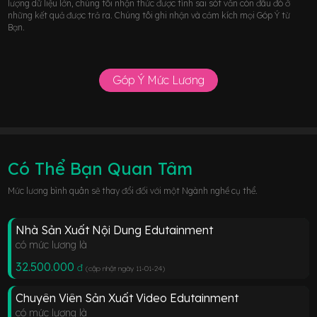
lượng dữ liệu lớn, chúng tôi nhận thức được tính sai sót vẫn còn đâu đó ở
những kết quả được trả ra. Chúng tôi ghi nhận và cảm kích mọi Góp Ý từ
Bạn.
Góp Ý Mức Lương
Có Thể Bạn Quan Tâm
Mức lương bình quân sẽ thay đổi đối với một Ngành nghề cụ thể.
Nhà Sản Xuất Nội Dung Edutainment
có mức lương là
32.500.000
đ
(cập nhật ngày 11-01-24
)
Chuyên Viên Sản Xuất Video Edutainment
có mức lương là