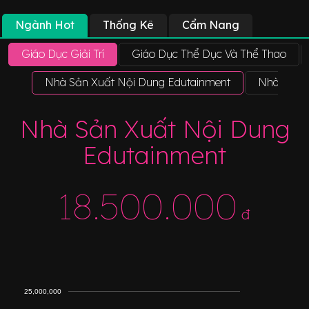
Ngành Hot
Thống Kê
Cẩm Nang
Giáo Dục Giải Trí
Giáo Dục Thể Dục Và Thể Thao
Nhà Sản Xuất Nội Dung Edutainment
Nhà Phát T
Nhà Sản Xuất Nội Dung
Edutainment
18.500.000
đ
25,000,000