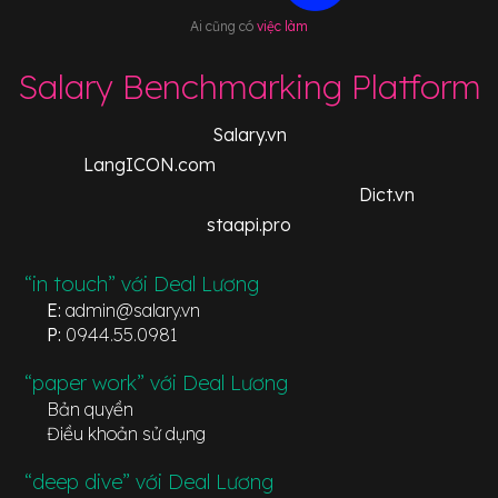
Ai cũng có
việc làm
Salary Benchmarking Platform
Salary.vn
LangICON.com
Dict.vn
staapi.pro
“in touch” với Deal Lương
E:
admin@salary.vn
P:
0944.55.0981
“paper work” với Deal Lương
Bản quyền
Điều khoản sử dụng
“deep dive” với Deal Lương