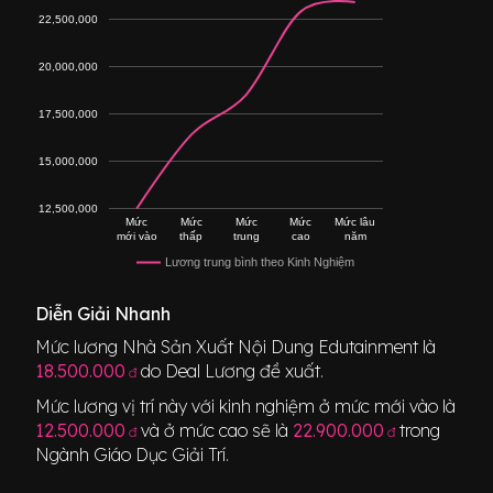
22,500,000
20,000,000
17,500,000
15,000,000
12,500,000
Mức
Mức
Mức
Mức
Mức lâu
mới vào
thấp
trung
cao
năm
Lương trung bình theo Kinh Nghiệm
Diễn Giải Nhanh
Mức lương
Nhà Sản Xuất Nội Dung Edutainment
là
18.500.000
do Deal Lương đề xuất.
đ
Mức lương vị trí này với kinh nghiệm ở mức mới vào là
12.500.000
và ở mức cao sẽ là
22.900.000
trong
đ
đ
Ngành
Giáo Dục Giải Trí
.