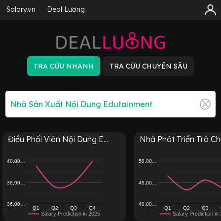
Salary.vn
Deal Lương
Điều Phối Viên Nội Dung E...
Nhà Phát Triển Trò Chơ
40,00…
50,00…
38,00…
45,00…
36,00…
40,00…
Q1
Q2
Q3
Q4
Q1
Q2
Q3
Salary Prediction in 2025
Salary Prediction in