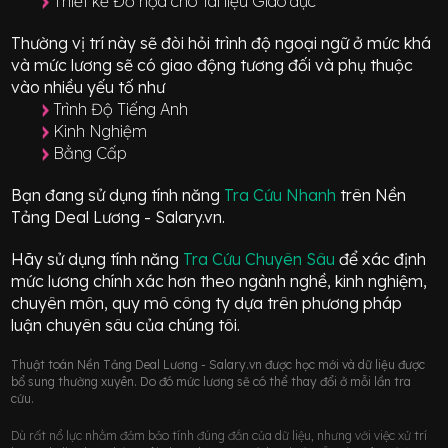
Thiết kế Đồ họa cho Tài liệu Giáo dục
Thường vị trí này sẽ đòi hỏi trình độ ngoại ngữ ở mức
khá
và mức lương sẽ có giao động
tương đối
và phụ thuộc
vào nhiều yếu tố như
Trình Độ Tiếng Anh
Kinh Nghiệm
Bằng Cấp
Bạn đang sử dụng tính năng
Tra Cứu Nhanh
trên Nền
Tảng Deal Lương - Salary.vn.
Hãy sử dụng tính năng
Tra Cứu Chuyên Sâu
để xác định
mức lương chính xác hơn theo ngành nghề, kinh nghiệm,
chuyên môn, quy mô công ty dựa trên phương pháp
luận chuyên sâu của chúng tôi.
Thuật toán Nền Tảng Deal Lương - Salary.vn được học mới và dữ liệu được
bổ sung thường xuyên. Do đó mức lương sẽ có thể thay đổi ở mỗi lần tra
cứu.
Dù rất nổ lực nhằm đảm bảo tính đúng đắn của dữ liệu, nhưng với việc xử trí